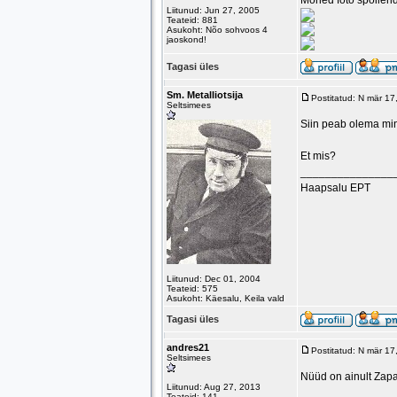
Mõned foto spoilerid
Liitunud: Jun 27, 2005
Teateid: 881
Asukoht: Nõo sohvoos 4
jaoskond!
Tagasi üles
Sm. Metalliotsija
Postitatud: N mär 1
Seltsimees
Siin peab olema min
Et mis?
_______________
Haapsalu EPT
Liitunud: Dec 01, 2004
Teateid: 575
Asukoht: Käesalu, Keila vald
Tagasi üles
andres21
Postitatud: N mär 1
Seltsimees
Nüüd on ainult Zapa
Liitunud: Aug 27, 2013
Teateid: 141