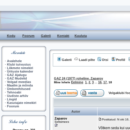
Kodu
Foorum
Galerii
Kontakt
Kuuluta
Galerii
Laadi pilte
Otsi
Profiil
·
Avalehele
·
Klubi tutvustus
·
Liikmete nimekiri
·
Ürituste kalender
·
GAZ Ajalugu
·
GAZ Mudelid
GAZ 24 (1977) roheline, Zaparov
·
Volgad meedias
Eelmine
1
2
3
16
17
Mine lehele
,
,
...
,
,
18
·
Maailm ja mõnda
·
Ümberehitused
·
Tehnoabi
Volgaklubi f
·
Uudiste arhiiv
·
Lingid
·
Kasutajate nimekiri
·
Foorum
Autor
Zaparov
Postitatud: N okt 16
Seltsimees
Võtkem seda kui uu