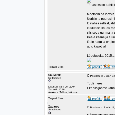
Tänaseks on pahtlitö
Mootor,mida lootsin 
Uurisin ja puurusin 
Igatahes sellest,laht
kuulutuse kaudu moot
siis seda uurima ja 
Peale kaane ja alum
tööle nagu ta origi
auto kapoti all.
Lõpetuseks: 2015.a 
Tagasi üles
Sm Mirski
Postitatud: L jaan 0
Seltsimees
Tubli mees.
Liitunud: Nov 06, 2004
Eks siis jääme kann
Teateid: 1216
Asukoht: Tallinn, Nõmme
Tagasi üles
Zaparov
Postitatud: R mär 1
Seltsimees