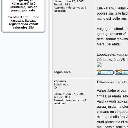
Praegu on, 231
Liitunud: Jun 27, 2005
külastaja(d) ja 0
Teateid: 881
kasutaja(d) kes on
Asukoht: Nõo sohvoos 4
Eile käis mul külas 
praegu portaalis.
jaoskond!
poolest sai talle tä
Sa oled Anonüümne
muljetest ,selle reis
kasutaja. Sa saad
registreerida vabalt
vajutades
SIIA
Volgaga ei sünni jä
igasugu rohkem või 
detailsemalt rääkima
Mersut ei ehita!
Lõpetuseks: kuna si
tööautoks, ühe V8 mo
Tagasi üles
Zaparov
Postitatud: L nov 1
Seltsimees
Vahest kohe ei vea.
Liitunud: Jun 27, 2005
firmas) ja enam ise
Teateid: 881
Asukoht: Nõo sohvoos 4
Vaid ka Audi jaoks,
jaoskond!
garaa¸ mida ma ole
viimane on võlgade
minu auto olla ära v
Audi pärast ma ei m
ma ütleksin selle hi