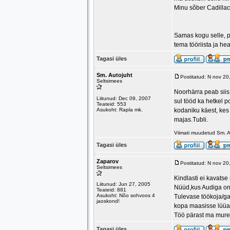
Minu sõber Cadillac
Samas kogu selle, p
tema tööriista ja h
Tagasi üles
Sm. Autojuht
Postitatud: N nov 2
Seltsimees
Noorhärra peab siis
Liitunud: Dec 09, 2007
sul tööd ka hetkel p
Teateid: 553
Asukoht: Rapla mk.
kodaniku käest, kes 
majas.Tubli.
Viimati muudetud Sm. A
Tagasi üles
Zaparov
Postitatud: N nov 2
Seltsimees
Kindlasti ei kavats
Liitunud: Jun 27, 2005
Nüüd,kus Audiga on
Teateid: 881
Asukoht: Nõo sohvoos 4
Tulevase töökoja/ga
jaoskond!
kopa maasisse lüüa 
Töö pärast ma muret
Tagasi üles