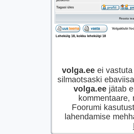
jaoskond!
Tagasi üles
Reasta tea
Volgaklubi f
Lehekülg
18
, kokku lehekülgi
18
volga.ee
ei vastuta 
silmaotsaski ebaviisak
volga.ee
jätab e
kommentaare, mi
Foorumi kasutust
lahendamise mehhan