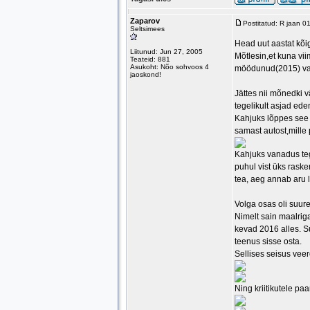
Zaparov
Postitatud: R jaan 0
Seltsimees
Head uut aastat kõig
Liitunud: Jun 27, 2005
Mõtlesin,et kuna vii
Teateid: 881
Asukoht: Nõo sohvoos 4
möödunud(2015) va
jaoskond!
Jättes nii mõnedki v
tegelikult asjad ed
Kahjuks lõppes see a
samast autost,mille 
Kahjuks vanadus tegi
puhul vist üks raske
tea, aeg annab aru 
Volga osas oli suu
Nimelt sain maalriga
kevad 2016 alles. S
teenus sisse osta.
Sellises seisus veere
Ning kriitikutele pa