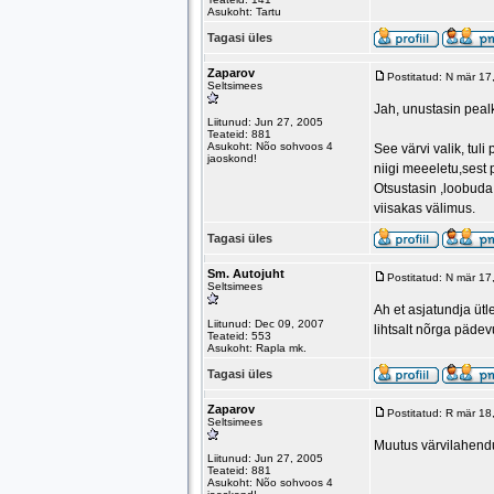
Asukoht: Tartu
Tagasi üles
Zaparov
Postitatud: N mär 1
Seltsimees
Jah, unustasin peal
Liitunud: Jun 27, 2005
Teateid: 881
Asukoht: Nõo sohvoos 4
See värvi valik, tul
jaoskond!
niigi meeeletu,sest 
Otsustasin ,loobuda 
viisakas välimus.
Tagasi üles
Sm. Autojuht
Postitatud: N mär 1
Seltsimees
Ah et asjatundja ütl
Liitunud: Dec 09, 2007
lihtsalt nõrga pädev
Teateid: 553
Asukoht: Rapla mk.
Tagasi üles
Zaparov
Postitatud: R mär 1
Seltsimees
Muutus värvilahendus
Liitunud: Jun 27, 2005
Teateid: 881
Asukoht: Nõo sohvoos 4