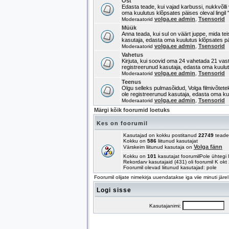
Ost
Edasta teade, kui vajad karbussi, nukkvõlli 
oma kuulutus klõpsates päises oleval lingil 
volga.ee admin
Tsensorid
Moderaatorid
,
Müük
Anna teada, kui sul on väärt juppe, mida tei
kasutaja, edasta oma kuulutus klõpsates päis
volga.ee admin
Tsensorid
Moderaatorid
,
Vahetus
Kirjuta, kui soovid oma 24 vahetada 21 vas
registreerunud kasutaja, edasta oma kuulutu
volga.ee admin
Tsensorid
Moderaatorid
,
Teenus
Olgu selleks pulmasõidud, Volga filmivõtete
ole registreerunud kasutaja, edasta oma kuul
volga.ee admin
Tsensorid
Moderaatorid
,
Märgi kõik foorumid loetuks
Kes on foorumil
Kasutajad on kokku postitanud
22749
teade
Kokku on
586
liitunud kasutajat
Volga fänn
Värskeim liitunud kasutaja on
Kokku on
101
kasutajat foorumilPole ühtegi l
Rekordarv kasutajaid (431) oli foorumil K ok
Foorumil olevad liitunud kasutajad: pole
Foorumil olijate nimekirja uuendatakse iga viie minuti järel
Logi sisse
Kasutajanimi:
P