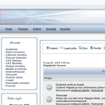
Kodu
Foorum
Galerii
Kontakt
Kuuluta
Galerii
Laadi pilte
Otsi
Profiil
·
Avalehele
·
Klubi tutvustus
·
Liikmete nimekiri
·
Ürituste kalender
·
GAZ Ajalugu
N aug 06, 2026 5:46 pm
·
GAZ Mudelid
Volgaklubi foorum
·
Volgad meedias
·
Maailm ja mõnda
F
·
Ümberehitused
·
Tehnoabi
·
Uudiste arhiiv
Volga
·
Lingid
·
Kasutajate nimekiri
Uudised meilt ja mujalt
·
Foorum
Uudised Volgade ja muu ühiskonnas põnev
volga.ee admin
Tsensorid
Moderaatorid
,
Tehnoabi
Kirjuta siia, kui oled oma Volgaga hädas, so
ratsionaliseerimisettepanek.
volga.ee admin
Tsensorid
Moderaatorid
,