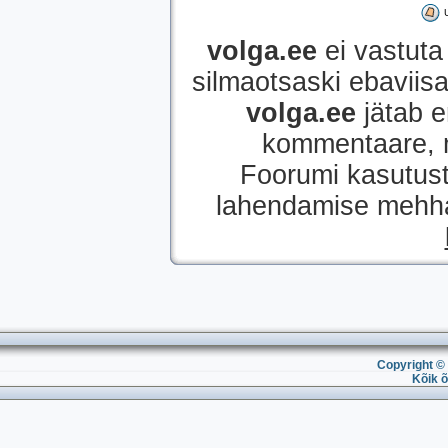
volga.ee
ei vastuta 
silmaotsaski ebaviisak
volga.ee
jätab e
kommentaare, mi
Foorumi kasutust
lahendamise mehhan
Copyright © 
Kõik õ