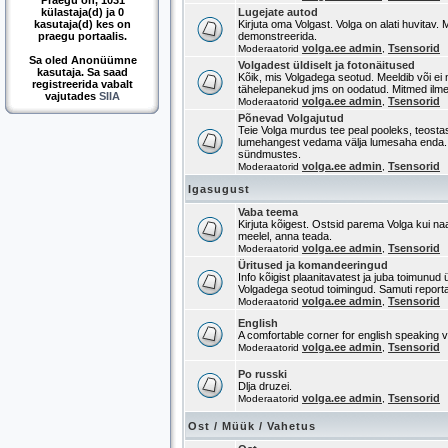
Praegu on, 1031
külastaja(d) ja 0
Lugejate autod
kasutaja(d) kes on
Kirjuta oma Volgast. Volga on alati huvitav.
praegu portaalis.
demonstreerida.
volga.ee admin
Tsensorid
Moderaatorid
,
Sa oled Anonüümne
Volgadest üldiselt ja fotonäitused
kasutaja. Sa saad
Kõik, mis Volgadega seotud. Meeldib või ei m
registreerida vabalt
tähelepanekud jms on oodatud. Mitmed ilm
vajutades
SIIA
volga.ee admin
Tsensorid
Moderaatorid
,
Põnevad Volgajutud
Teie Volga murdus tee peal pooleks, teostasi
lumehangest vedama välja lumesaha enda. 
sündmustes.
volga.ee admin
Tsensorid
Moderaatorid
,
Igasugust
Vaba teema
Kirjuta kõigest. Ostsid parema Volga kui na
meelel, anna teada.
volga.ee admin
Tsensorid
Moderaatorid
,
Üritused ja komandeeringud
Info kõigist plaanitavatest ja juba toimunud ü
Volgadega seotud toimingud. Samuti report
volga.ee admin
Tsensorid
Moderaatorid
,
English
A comfortable corner for english speaking vi
volga.ee admin
Tsensorid
Moderaatorid
,
Po russki
Dlja druzei.
volga.ee admin
Tsensorid
Moderaatorid
,
Ost / Müük / Vahetus