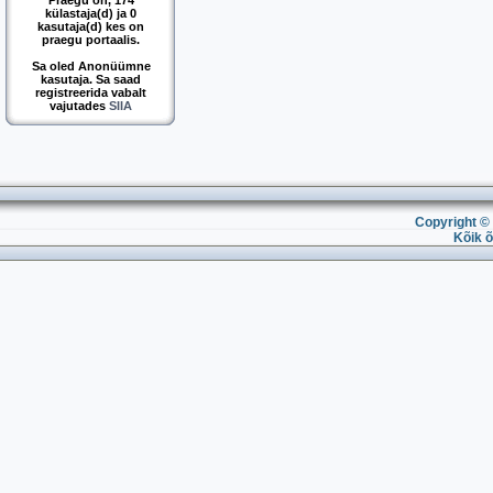
Praegu on, 174
külastaja(d) ja 0
kasutaja(d) kes on
praegu portaalis.
Sa oled Anonüümne
kasutaja. Sa saad
registreerida vabalt
vajutades
SIIA
Copyright © 
Kõik õ