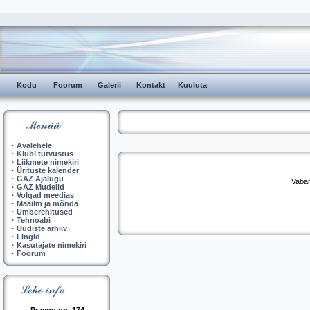
Kodu
Foorum
Galerii
Kontakt
Kuuluta
·
Avalehele
·
Klubi tutvustus
·
Liikmete nimekiri
·
Ürituste kalender
·
GAZ Ajalugu
Vaban
·
GAZ Mudelid
·
Volgad meedias
·
Maailm ja mõnda
·
Ümberehitused
·
Tehnoabi
·
Uudiste arhiiv
·
Lingid
·
Kasutajate nimekiri
·
Foorum