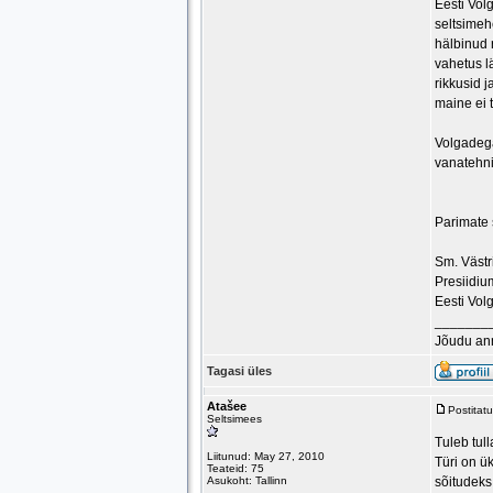
Eesti Vol
seltsimeh
hälbinud r
vahetus l
rikkusid 
maine ei 
Volgadega
vanatehni
Parimate
Sm. Västr
Presiidium
Eesti Vol
_______
Jõudu an
Tagasi üles
Atašee
Postitat
Seltsimees
Tuleb tul
Liitunud: May 27, 2010
Türi on ü
Teateid: 75
Asukoht: Tallinn
sõitudeks