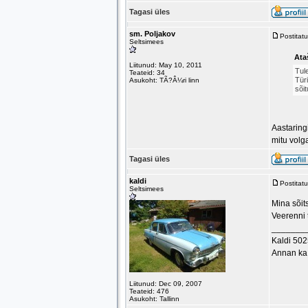
Tagasi üles
sm. Poljakov
Postitat
Seltsimees
Ataš
Liitunud: May 10, 2011
Tule
Teateid: 34
Türi
Asukoht: TÃ?Â¼ri linn
sõi
Aastaring
mitu volg
Tagasi üles
kaldi
Postitat
Seltsimees
Mina sõit
Veerenni t
_______
Kaldi 50
Annan ka 
Liitunud: Dec 09, 2007
Teateid: 476
Asukoht: Tallinn