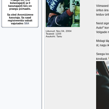
Praegu on, 178
külastaja(d) ja 0
Viimased 
kasutaja(d) kes on
praegu portaalis.
üritus är
leiduv üri
Sa oled Anonüümne
kasutaja. Sa saad
registreerida vabalt
Neist sig
vajutades
SIIA
Auto!" ko
Liitunud: Nov 04, 2004
Volgade 
Teateid: 1205
Asukoht: Tartu
Midagi tä
st, nagu i
Seega loo
kindlasti.