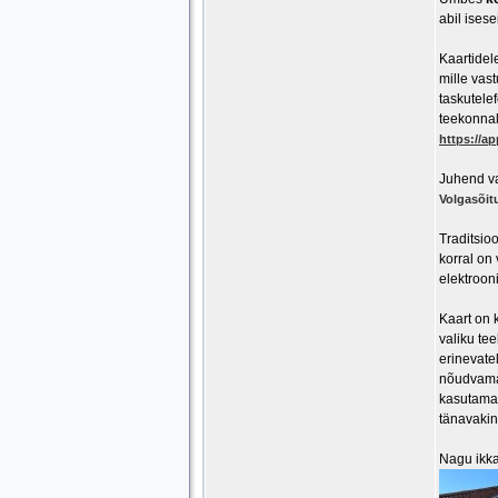
abil ises
Kaartidel
mille vas
taskutelef
teekonnal
https://ap
Juhend va
Volgasõit
Traditsio
korral on
elektroon
Kaart on k
valiku te
erinevate
nõudvamad
kasutama 
tänavakin
Nagu ikka,