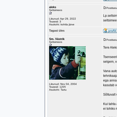
aleks
Postitat
Seltsimees
Lp.seltsi
Liitunud: Apr 29, 2022
seltsimee
Teateid: 3
Asukoht: kohtla järve
Tagasi üles
Sm. Västrik
Postitat
Seltsimees
Tere Alek
Tsenseeris
selgem, v
Vana auto 
tehnikaaja
ega anna 
Liitunud: Nov 04, 2004
kasutab v
Teateid: 1205
Asukoht: Tartu
Sõltuvalt 
Kui tahta
ei tohiks