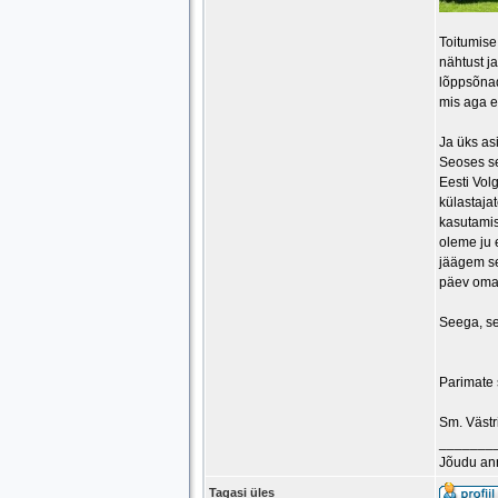
Toitumise
nähtust ja
lõppsõnad
mis aga e
Ja üks asi
Seoses se
Eesti Volg
külastaja
kasutamis
oleme ju 
jäägem se
päev oma 
Seega, se
Parimate
Sm. Västr
_______
Jõudu an
Tagasi üles