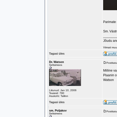
Parimate
Sm. Västr
_______
Jõudu an
Viimati mu
Tagasi üles
Dr. Watson
Postitat
Seltsimees
Milline va
Plaanin o
Watson
Liitunud: Jan 10, 2006
Teateid: 790
Asukoht: Tallinn
Tagasi üles
sm. Poljakov
Postitat
Seltsimees