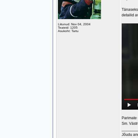
Tänaseks 
detailid 
Liitunud: Nov 04, 2004
Teateid: 1205
Asukoht: Tartu
Parimate
Sm. Västr
_______
Jõudu an