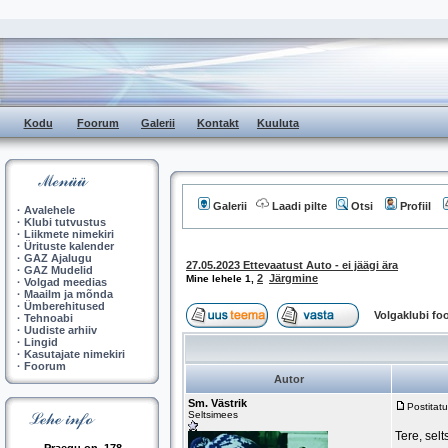
Kodu
Foorum
Galerii
Kontakt
Kuuluta
Galerii
Laadi pilte
Otsi
Profiil
·
Avalehele
·
Klubi tutvustus
·
Liikmete nimekiri
·
Ürituste kalender
·
GAZ Ajalugu
27.05.2023 Ettevaatust Auto - ei jäägi ära
·
GAZ Mudelid
2
Järgmine
Mine lehele
1
,
·
Volgad meedias
·
Maailm ja mõnda
·
Ümberehitused
Volgaklubi f
·
Tehnoabi
·
Uudiste arhiiv
·
Lingid
·
Kasutajate nimekiri
·
Foorum
Autor
Sm. Västrik
Postitat
Seltsimees
Tere, sel