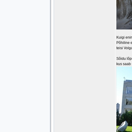
Kuigi eni
Põhiline 
teisi Volg
Sõidu lõp
kus saab s