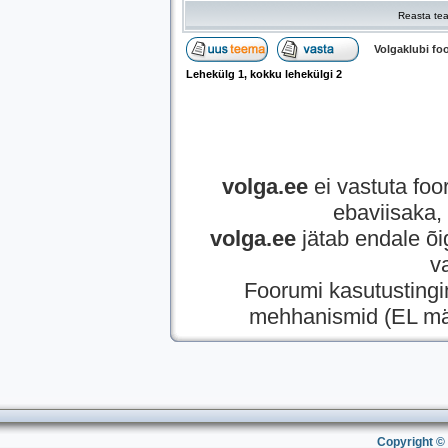
Reasta tea
Volgaklubi f
Lehekülg
1
, kokku lehekülgi
2
volga.ee
ei vastuta foor
ebaviisaka, 
volga.ee
jätab endale õi
v
Foorumi kasutusting
mehhanismid (EL mää
Copyright © 