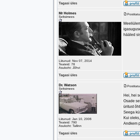
Tagasi üles
Mr Holmes
Postitat
Seltsimees
Meeliülend
igasuguse
hääled si
Liitunud: Nov 07, 2014
Teateid: 78
Asukoht: Jõhvi
Tagasi üles
Dr. Watson
Postitat
Seltsimees
Hei, hei se
Osade sel
üritust õ
Seega küs
Kui oleks
Liitunud: Jan 10, 2006
Teateid: 790
Andkem pa
Asukoht: Tallinn
Tagasi üles