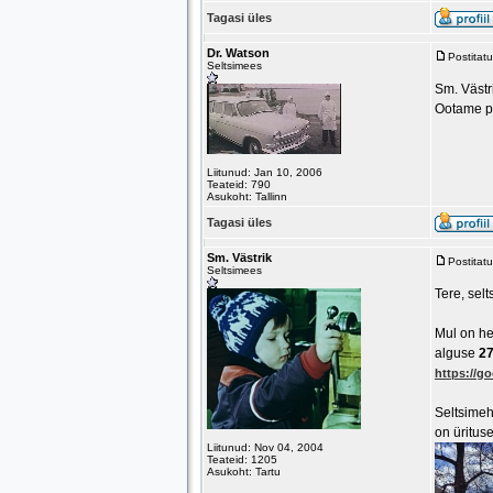
Tagasi üles
Dr. Watson
Postitat
Seltsimees
Sm. Västr
Ootame põ
Liitunud: Jan 10, 2006
Teateid: 790
Asukoht: Tallinn
Tagasi üles
Sm. Västrik
Postitat
Seltsimees
Tere, sel
Mul on he
alguse
27
https://
Seltsimeh
on ürituse
Liitunud: Nov 04, 2004
Teateid: 1205
Asukoht: Tartu