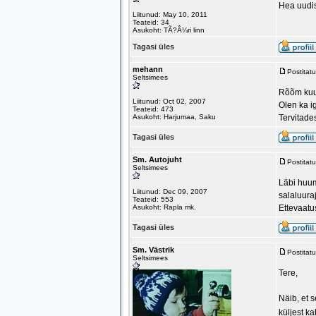
Hea uudis
Liitunud: May 10, 2011
Teateid: 34
Asukoht: TÃ?Â¼ri linn
Tagasi üles
mehann
Postitat
Seltsimees
Rõõm kuu
Liitunud: Oct 02, 2007
Olen ka ig
Teateid: 473
Asukoht: Harjumaa, Saku
Tervitade
Tagasi üles
Sm. Autojuht
Postitat
Seltsimees
Läbi huum
Liitunud: Dec 09, 2007
salaluura
Teateid: 553
Asukoht: Rapla mk.
Ettevaatus
Tagasi üles
Sm. Västrik
Postitat
Seltsimees
Tere,
Näib, et s
küljest k