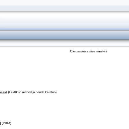
Olemasoleva sisu nimekiri
mesid
(Leidlikud mehed ja nende kätetöö)
d
(Pildid)