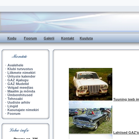
Kodu
Foorum
Galerii
Kontakt
Kuuluta
·
Avalehele
·
Klubi tutvustus
·
Liikmete nimekiri
·
Ürituste kalender
·
GAZ Ajalugu
·
GAZ Mudelid
·
Volgad meedias
·
Maailm ja mõnda
·
Ümberehitused
·
Tehnoabi
Tuuning teeb i
·
Uudiste arhiiv
·
Lingid
·
Kasutajate nimekiri
·
Foorum
Lahtised GAZ'i