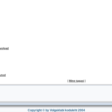
livolgad
utod
[
Mine tagasi
]
Copyright © by Volgaklubi koduleht 2004