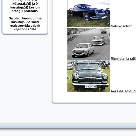
Praegu on, 236
külastaja(d) ja 0
kasutaja(d) kes on
praegu portaalis.
Sa oled Anonüümne
kasutaja. Sa saad
registreerida vabalt
Natuke retrot
vajutades
SIIA
Ringraja- ja ral
4x4 Gaz sõidua