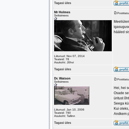
Tagasi üles
Mr Holmes
Postitat
Seltsimees
Meeliülend
igasuguse
hääled si
Liitunud: Nov 07, 2014
Teateid: 78
Asukoht: Jõhvi
Tagasi üles
Dr. Watson
Postitat
Seltsimees
Hei, hei se
Osade sel
üritust õ
Seega küs
Kui oleks
Liitunud: Jan 10, 2006
Teateid: 790
Andkem pa
Asukoht: Tallinn
Tagasi üles