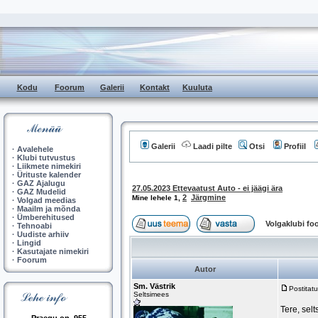
Kodu
Foorum
Galerii
Kontakt
Kuuluta
Galerii
Laadi pilte
Otsi
Profiil
·
Avalehele
·
Klubi tutvustus
·
Liikmete nimekiri
·
Ürituste kalender
·
GAZ Ajalugu
27.05.2023 Ettevaatust Auto - ei jäägi ära
·
GAZ Mudelid
2
Järgmine
Mine lehele
1
,
·
Volgad meedias
·
Maailm ja mõnda
·
Ümberehitused
Volgaklubi f
·
Tehnoabi
·
Uudiste arhiiv
·
Lingid
·
Kasutajate nimekiri
·
Foorum
Autor
Sm. Västrik
Postitat
Seltsimees
Tere, sel