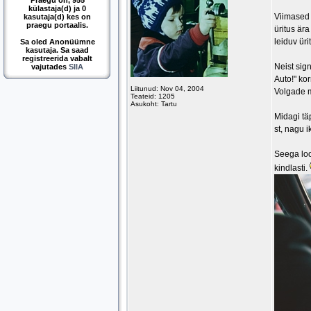
Praegu on, 955
külastaja(d) ja 0
Viimased 
kasutaja(d) kes on
praegu portaalis.
üritus är
leiduv üri
Sa oled Anonüümne
kasutaja. Sa saad
registreerida vabalt
Neist sig
vajutades
SIIA
Auto!" ko
Liitunud: Nov 04, 2004
Volgade 
Teateid: 1205
Asukoht: Tartu
Midagi tä
st, nagu i
Seega loo
kindlasti.