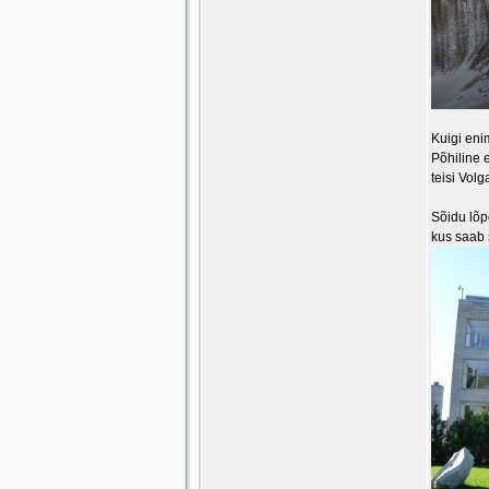
Kuigi eni
Põhiline 
teisi Volg
Sõidu lõp
kus saab s