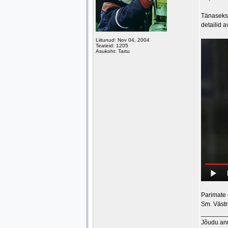
Tänaseks 
detailid 
Liitunud: Nov 04, 2004
Teateid: 1205
Asukoht: Tartu
Parimate
Sm. Västr
_______
Jõudu an