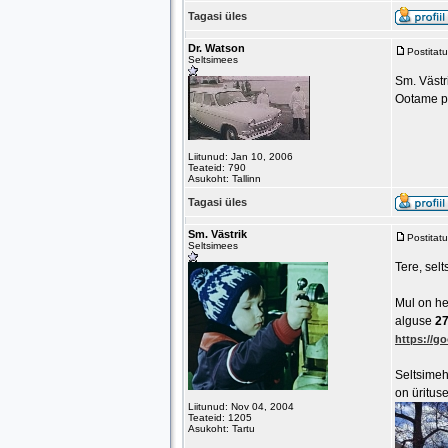
Tagasi üles
Dr. Watson
Postitat
Seltsimees
Sm. Västr
Ootame põ
Liitunud: Jan 10, 2006
Teateid: 790
Asukoht: Tallinn
Tagasi üles
Sm. Västrik
Postitat
Seltsimees
Tere, sel
Mul on he
alguse
27
https://
Seltsimeh
on ürituse
Liitunud: Nov 04, 2004
Teateid: 1205
Asukoht: Tartu