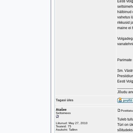
Eesti Vol
seltsimeh
hälbinud r
vahetus l
rikkusid 
maine ei 
Volgadega
vanatehni
Parimate
Sm. Västr
Presiidium
Eesti Vol
_______
Jõudu an
Tagasi üles
Atašee
Postitat
Seltsimees
Tuleb tul
Liitunud: May 27, 2010
Türi on ü
Teateid: 75
Asukoht: Tallinn
sõitudeks