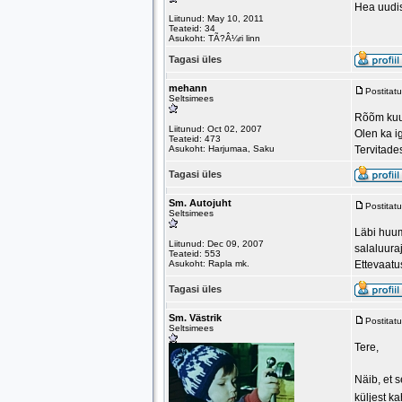
Hea uudis
Liitunud: May 10, 2011
Teateid: 34
Asukoht: TÃ?Â¼ri linn
Tagasi üles
mehann
Postitat
Seltsimees
Rõõm kuu
Liitunud: Oct 02, 2007
Olen ka ig
Teateid: 473
Asukoht: Harjumaa, Saku
Tervitade
Tagasi üles
Sm. Autojuht
Postitat
Seltsimees
Läbi huum
Liitunud: Dec 09, 2007
salaluura
Teateid: 553
Asukoht: Rapla mk.
Ettevaatus
Tagasi üles
Sm. Västrik
Postitat
Seltsimees
Tere,
Näib, et s
küljest k