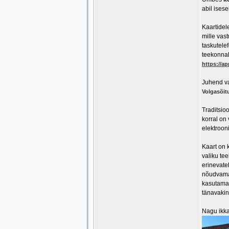
abil ises
Kaartidel
mille vas
taskutelef
teekonnal
https://ap
Juhend va
Volgasõit
Traditsio
korral on
elektroon
Kaart on k
valiku te
erinevate
nõudvamad
kasutama 
tänavakin
Nagu ikka,