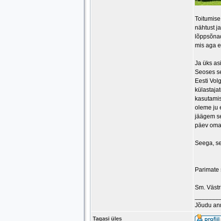
Toitumise
nähtust ja
lõppsõnad
mis aga e
Ja üks asi
Seoses se
Eesti Volg
külastaja
kasutamis
oleme ju 
jäägem se
päev oma 
Seega, se
Parimate
Sm. Västr
_______
Jõudu an
Tagasi üles