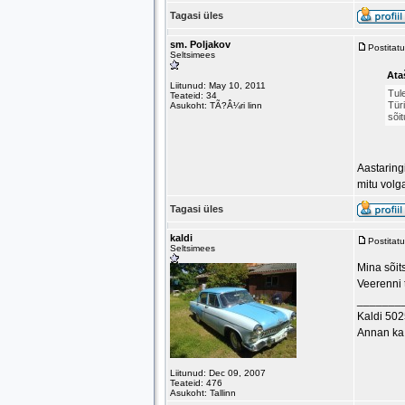
Tagasi üles
sm. Poljakov
Postitat
Seltsimees
Ataš
Liitunud: May 10, 2011
Tule
Teateid: 34
Türi
Asukoht: TÃ?Â¼ri linn
sõi
Aastaring
mitu volg
Tagasi üles
kaldi
Postitat
Seltsimees
Mina sõit
Veerenni t
_______
Kaldi 50
Annan ka 
Liitunud: Dec 09, 2007
Teateid: 476
Asukoht: Tallinn