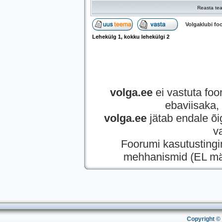
Reasta tea
Volgaklubi f
Lehekülg
1
, kokku lehekülgi
2
volga.ee
ei vastuta foor
ebaviisaka, 
volga.ee
jätab endale õi
v
Foorumi kasutusting
mehhanismid (EL mää
Copyright © 