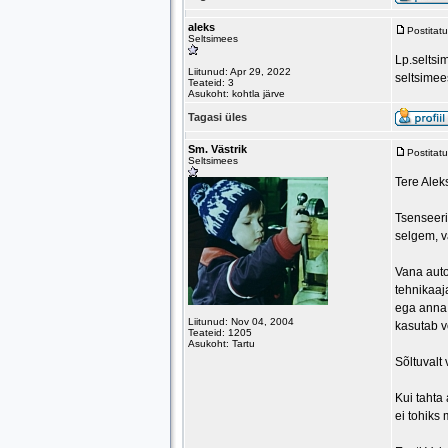
aleks
Postitat
Seltsimees
Lp.seltsi
Liitunud: Apr 29, 2022
seltsimee
Teateid: 3
Asukoht: kohtla järve
Tagasi üles
Sm. Västrik
Postitat
Seltsimees
Tere Alek
Tsenseeris
selgem, v
Vana auto 
tehnikaaja
ega anna 
Liitunud: Nov 04, 2004
kasutab v
Teateid: 1205
Asukoht: Tartu
Sõltuvalt 
Kui tahta
ei tohiks