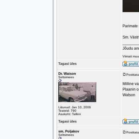
Parimate
Sm. Västr
_______
Jõudu an
Viimati mu
Tagasi üles
Dr. Watson
Postitat
Seltsimees
Milline va
Plaanin o
Watson
Liitunud: Jan 10, 2006
Teateid: 790
Asukoht: Tallinn
Tagasi üles
sm. Poljakov
Postitat
Seltsimees