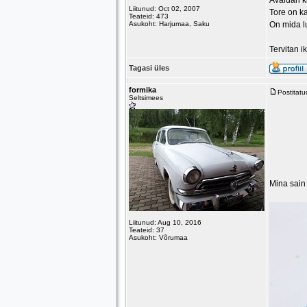
Avaldan ki
Liitunud: Oct 02, 2007
Tore on ka
Teateid: 473
Asukoht: Harjumaa, Saku
On mida l
Tervitan 
Tagasi üles
formika
Postitat
Seltsimees
Mina sain 
Liitunud: Aug 10, 2016
Teateid: 37
Asukoht: Võrumaa