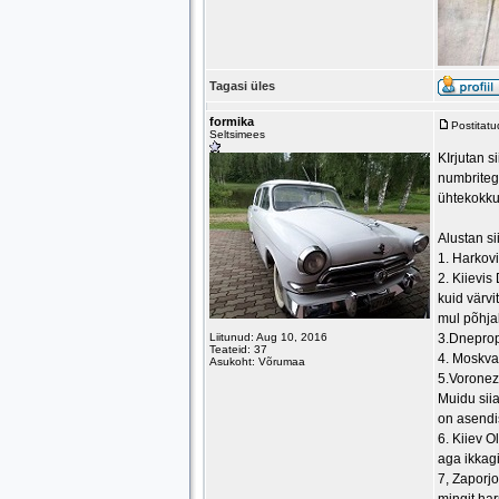
Tagasi üles
formika
Postitat
Seltsimees
KIrjutan s
numbriteg
ühtekokku
Alustan si
1. Harkovi
2. Kiievis
kuid värvi
mul põhjal
Liitunud: Aug 10, 2016
3.Dneprop
Teateid: 37
4. Moskva 
Asukoht: Võrumaa
5.Voronezi
Muidu siia
on asendis
6. Kiiev O
aga ikkagi
7, Zaporjo