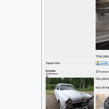
Tööd jätku
Tagasi üles
formika
Postitat
Seltsimees
Üks palve 
Kas või ka