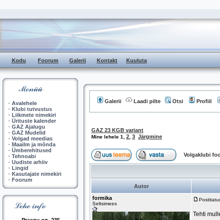
Kodu
Foorum
Galerii
Kontakt
Kuuluta
Galerii
Laadi pilte
Otsi
Profiil
·
Avalehele
·
Klubi tutvustus
·
Liikmete nimekiri
·
Ürituste kalender
·
GAZ Ajalugu
GAZ 23 KGB variant
·
GAZ Mudelid
2
3
Järgmine
Mine lehele
1
,
,
·
Volgad meedias
·
Maailm ja mõnda
·
Ümberehitused
Volgaklubi f
·
Tehnoabi
·
Uudiste arhiiv
·
Lingid
·
Kasutajate nimekiri
·
Foorum
Autor
formika
Postitat
Seltsimees
Tehti mull