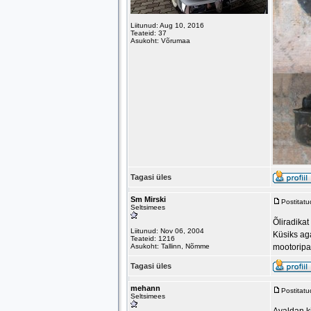
Liitunud: Aug 10, 2016
Teateid: 37
Asukoht: Võrumaa
Tagasi üles
Sm Mirski
Postitat
Seltsimees
Õliradikat
Liitunud: Nov 06, 2004
Küsiks aga
Teateid: 1216
Asukoht: Tallinn, Nõmme
mootoripa
Tagasi üles
mehann
Postitat
Seltsimees