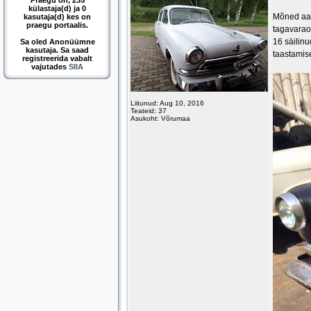
Praegu on, 235
külastaja(d) ja 0
Mõned aast
kasutaja(d) kes on
praegu portaalis.
tagavaraos
16 säilinu
Sa oled Anonüümne
kasutaja. Sa saad
taastamise
registreerida vabalt
vajutades
SIIA
Liitunud: Aug 10, 2016
Teateid: 37
Asukoht: Võrumaa