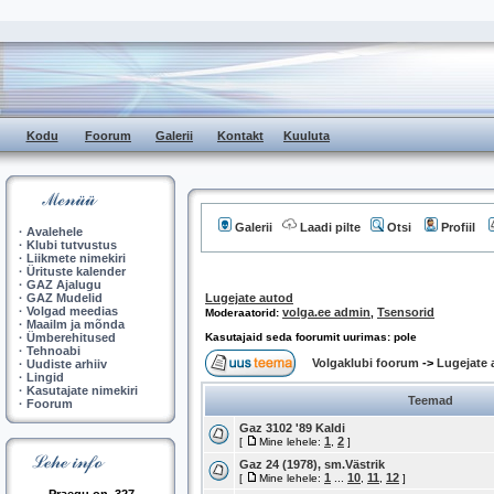
Kodu
Foorum
Galerii
Kontakt
Kuuluta
Galerii
Laadi pilte
Otsi
Profiil
·
Avalehele
·
Klubi tutvustus
·
Liikmete nimekiri
·
Ürituste kalender
·
GAZ Ajalugu
·
GAZ Mudelid
Lugejate autod
·
Volgad meedias
volga.ee admin
Tsensorid
Moderaatorid:
,
·
Maailm ja mõnda
·
Ümberehitused
Kasutajaid seda foorumit uurimas: pole
·
Tehnoabi
Volgaklubi foorum
->
Lugejate 
·
Uudiste arhiiv
·
Lingid
·
Kasutajate nimekiri
Teemad
·
Foorum
Gaz 3102 '89 Kaldi
1
2
[
Mine lehele:
,
]
Gaz 24 (1978), sm.Västrik
1
10
11
12
[
Mine lehele:
...
,
,
]