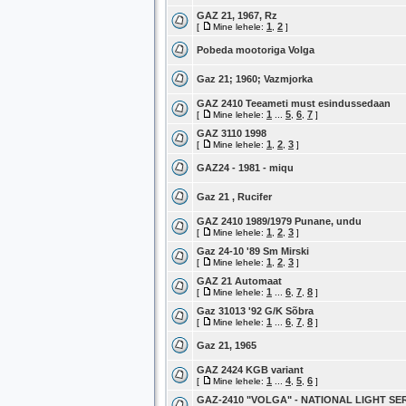
GAZ 21, 1967, Rz
1
2
[
Mine lehele:
,
]
Pobeda mootoriga Volga
Gaz 21; 1960; Vazmjorka
GAZ 2410 Teeameti must esindussedaan
1
5
6
7
[
Mine lehele:
...
,
,
]
GAZ 3110 1998
1
2
3
[
Mine lehele:
,
,
]
GAZ24 - 1981 - miqu
Gaz 21 , Rucifer
GAZ 2410 1989/1979 Punane, undu
1
2
3
[
Mine lehele:
,
,
]
Gaz 24-10 '89 Sm Mirski
1
2
3
[
Mine lehele:
,
,
]
GAZ 21 Automaat
1
6
7
8
[
Mine lehele:
...
,
,
]
Gaz 31013 '92 G/K Sõbra
1
6
7
8
[
Mine lehele:
...
,
,
]
Gaz 21, 1965
GAZ 2424 KGB variant
1
4
5
6
[
Mine lehele:
...
,
,
]
GAZ-2410 "VOLGA" - NATIONAL LIGHT SE