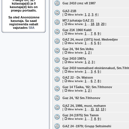
Praegu on, 327
Gaz 2410 zmz v8 1987
külastaja(d) ja 0
kasutaja(d) kes on
praegu portaalis.
GAZ-21B
1
2
3
4
[
Mine lehele:
,
,
,
]
Sa oled Anonüümne
MTJ juhataja GAZ 21
kasutaja. Sa saad
1
18
19
20
registreerida vabalt
[
Mine lehele:
...
,
,
]
vajutades
SIIA
Gaz 21K 1960 Kaldi
1
7
8
9
[
Mine lehele:
...
,
,
]
GAZ 24, must (1971) kod. Medvedjev
1
4
5
6
[
Mine lehele:
...
,
,
]
Gaz 24, '84 Sm.Volks
1
2
[
Mine lehele:
,
]
Gaz 2410 1987a
1
2
3
[
Mine lehele:
,
,
]
Gaz 2410 teemalised eksirännakud, Sm.Tih
1
3
4
5
[
Mine lehele:
...
,
,
]
GAZ 22 - Dr. Watson
1
6
7
8
[
Mine lehele:
...
,
,
]
Gaz 14 Tšaika, '82; Sm.Tihhonov
1
2
[
Mine lehele:
,
]
Gaz 24, '82 Sm.Tihhonov
GAZ 24, 1986, must, mehann
1
11
12
13
[
Mine lehele:
...
,
,
]
Gaz 24 (1975) Sm Tamm
1
7
8
9
[
Mine lehele:
...
,
,
]
GAZ 24 -1979; Grupp Seltsimehi