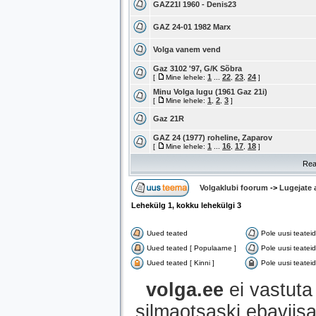
GAZ21I 1960 - Denis23
GAZ 24-01 1982 Marx
Volga vanem vend
Gaz 3102 '97, G/K Sõbra
1
22
23
24
[
Mine lehele:
...
,
,
]
Minu Volga lugu (1961 Gaz 21i)
1
2
3
[
Mine lehele:
,
,
]
Gaz 21R
GAZ 24 (1977) roheline, Zaparov
1
16
17
18
[
Mine lehele:
...
,
,
]
Rea
Volgaklubi foorum
->
Lugejate 
Lehekülg
1
, kokku lehekülgi
3
Uued teated
Pole uusi teateid
Uued teated [ Populaarne ]
Pole uusi teatei
Uued teated [ Kinni ]
Pole uusi teateid 
volga.ee
ei vastuta 
silmaotsaski ebaviisak