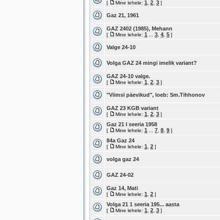
1
2
3
[
Mine lehele:
,
,
]
Gaz 21, 1961
GAZ 2402 (1985), Mehann
1
3
4
5
[
Mine lehele:
...
,
,
]
Valge 24-10
Volga GAZ 24 mingi imelik variant?
GAZ 24-10 valge.
1
2
3
[
Mine lehele:
,
,
]
"Viimsi päevikud", loeb: Sm.Tihhonov
GAZ 23 KGB variant
1
2
3
[
Mine lehele:
,
,
]
Gaz 21 I seeria 1958
1
7
8
9
[
Mine lehele:
...
,
,
]
84a Gaz 24
1
2
[
Mine lehele:
,
]
volga gaz 24
GAZ 24-02
Gaz 14, Mati
1
2
[
Mine lehele:
,
]
Volga 21 1 seeria 195... aasta
1
2
3
[
Mine lehele:
,
,
]