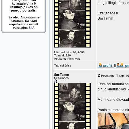
Praegu on, 1044
ning millegi pärast 
külastaja(d) ja 0
kasutaja(d) kes on
praegu portaalis.
Ette tänades!
Sa oled Anonüümne
Sm Tamm
kasutaja. Sa saad
registreerida vabalt
vajutades
SIIA
Liitunud: Nov 14, 2006
Teateid: 226
Asukoht: Viimsi vald
Tagasi üles
Sm Tamm
Postitatud: T juuni 
Seltsimees
Eelmisel nädalal sai
olnud kindlust kas i
Mõningane ülevaade 
Panin müramatid ning