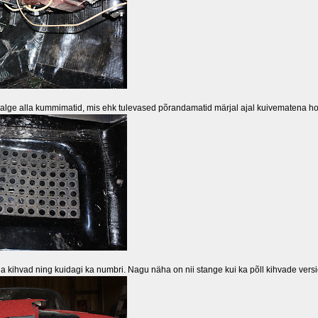
e jalge alla kummimatid, mis ehk tulevased põrandamatid märjal ajal kuivematena h
la kihvad ning kuidagi ka numbri. Nagu näha on nii stange kui ka põll kihvade vers