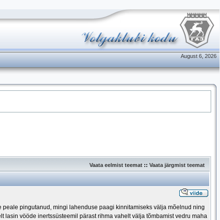
August 6, 2026
Vaata eelmist teemat
::
Vaata järgmist teemat
ete peale pingutanud, mingi lahenduse paagi kinnitamiseks välja mõelnud ning
t lasin vööde inertssüsteemil pärast rihma vahelt välja tõmbamist vedru maha