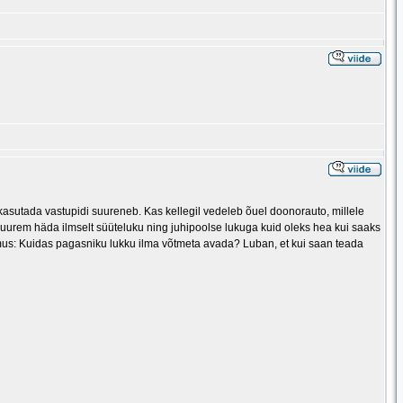
asutada vastupidi suureneb. Kas kellegil vedeleb õuel doonorauto, millele
uurem häda ilmselt süüteluku ning juhipoolse lukuga kuid oleks hea kui saaks
imus: Kuidas pagasniku lukku ilma võtmeta avada? Luban, et kui saan teada