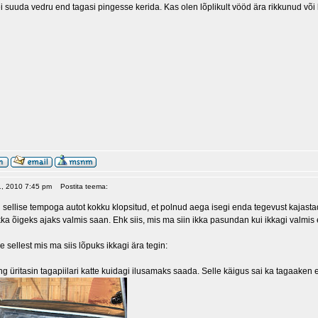
ei suuda vedru end tagasi pingesse kerida. Kas olen lõplikult vööd ära rikkunud või
01, 2010 7:45 pm
Postita teema:
 sellise tempoga autot kokku klopsitud, et polnud aega isegi enda tegevust kajastad
kka õigeks ajaks valmis saan. Ehk siis, mis ma siin ikka pasundan kui ikkagi valmis 
sellest mis ma siis lõpuks ikkagi ära tegin:
 üritasin tagapiilari katte kuidagi ilusamaks saada. Selle käigus sai ka tagaaken e