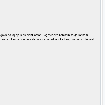
aldada tagapiilarile ventilaatori. Tagasilööke kohtasin kõige rohkem
 reede hilisõhtul sain isa abiga kojamehed lõpuks ikkagi vehkima. Jäi veel