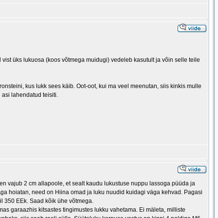
l vist üks lukuosa (koos võtmega muidugi) vedeleb kasutult ja võin selle teile
ronsteini, kus lukk sees käib. Oot-oot, kui ma veel meenutan, siis kinkis mulle
asi lahendatud teisiti.
aken vajub 2 cm allapoole, et sealt kaudu lukustuse nuppu lassoga püüda ja
Aga hoiatan, need on Hiina omad ja luku nuudid kuidagi väga kehvad. Pagasi
il 350 EEk. Saad kõik ühe võtmega.
as garaazhis kitsastes tingimustes lukku vahetama. Ei mäleta, milliste