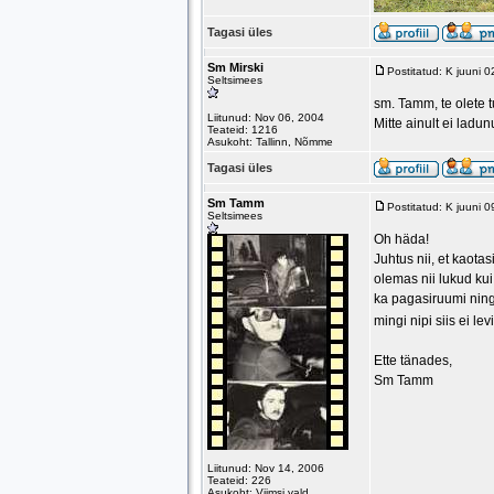
Tagasi üles
Sm Mirski
Postitatud: K juuni 
Seltsimees
sm. Tamm, te olete t
Liitunud: Nov 06, 2004
Mitte ainult ei ladun
Teateid: 1216
Asukoht: Tallinn, Nõmme
Tagasi üles
Sm Tamm
Postitatud: K juuni 
Seltsimees
Oh häda!
Juhtus nii, et kaot
olemas nii lukud ku
ka pagasiruumi ning
mingi nipi siis ei l
Ette tänades,
Sm Tamm
Liitunud: Nov 14, 2006
Teateid: 226
Asukoht: Viimsi vald