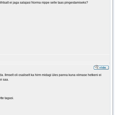
 lihtsalt ei jaga salajasi Norma nippe selle taas pingestamiseks?
a. Ilmselt oli osaliselt ka hirm midagi üles panna kuna viimase hetkeni ei
ei saa.
tte tagasi.