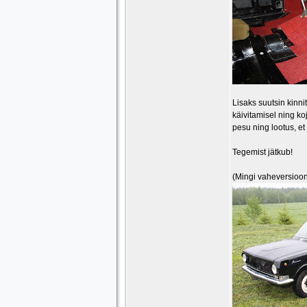
Lisaks suutsin kinn
käivitamisel ning ko
pesu ning lootus, et
Tegemist jätkub!
(Mingi vaheversioo