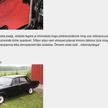
itada paagi, vedada tagasi ja ühendada kogu juhtmesüsteemi ning uue vidinana paig
jameeste tööle saamisel. Sõber aitas veel viimasel päeval kroomi läikima lüüa ning
 laupäeval ikka ülevaatuselt läbi lastakse. Õnneks siiski lasti... mööndustega!
n)