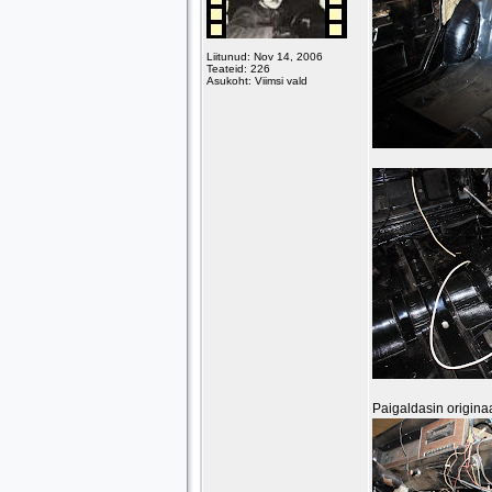
Liitunud: Nov 14, 2006
Teateid: 226
Asukoht: Viimsi vald
Paigaldasin originaa