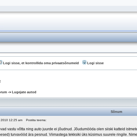
Logi sisse, et kontrollida oma privaatsõnumeid
Logi sisse
e
oorum
->
Lugejate autod
Sõnum
4, 2010 12:25 am
Postita teema:
evad vastu võtta ning auto juurde ei jõudnud. Jõudumööda olen siiski katteid istm
sed) turvavööd ära pesnud. Viimastega tekksiki üks küsimus suurele ringile. Nimel