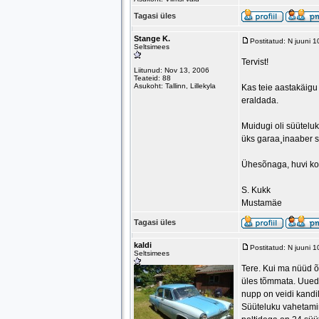
Tagasi üles
Stange K.
Postitatud: N juuni 
Seltsimees
Tervist!
Liitunud: Nov 13, 2006
Teateid: 88
Asukoht: Tallinn, Lillekyla
Kas teie aastakäigu 
eraldada.
Muidugi oli süüteluk
üks garaa¸inaaber se
Ühesõnaga, huvi kor
S. Kukk
Mustamäe
Tagasi üles
kaldi
Postitatud: N juuni 
Seltsimees
Tere. Kui ma nüüd õi
üles tõmmata. Uued 
nupp on veidi kandi
Süüteluku vahetamin