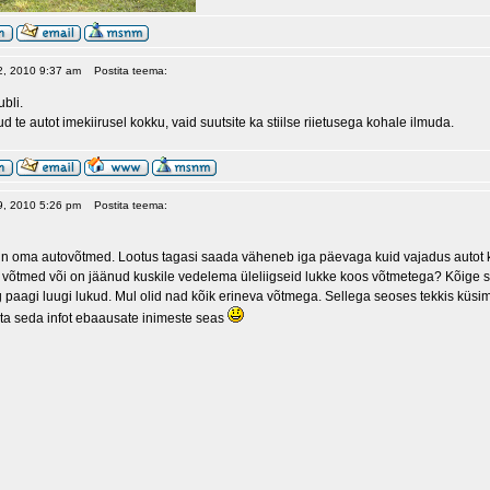
02, 2010 9:37 am
Postita teema:
ubli.
ud te autot imekiirusel kokku, vaid suutsite ka stiilse riietusega kohale ilmuda.
09, 2010 5:26 pm
Postita teema:
asin oma autovõtmed. Lootus tagasi saada väheneb iga päevaga kuid vajadus autot k
i võtmed või on jäänud kuskile vedelema üleliigseid lukke koos võtmetega? Kõige s
 paagi luugi lukud. Mul olid nad kõik erineva võtmega. Sellega seoses tekkis küs
evita seda infot ebaausate inimeste seas