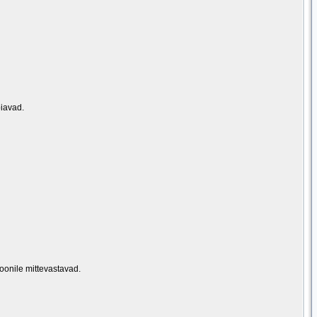
oiavad.
ioonile mittevastavad.