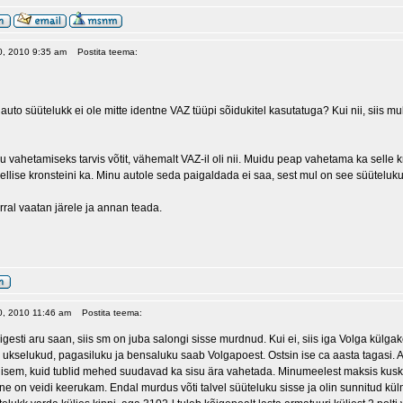
10, 2010 9:35 am
Postita teema:
auto süütelukk ei ole mitte identne VAZ tüüpi sõidukitel kasutatuga? Kui nii, siis mu
u vahetamiseks tarvis võtit, vähemalt VAZ-il oli nii. Muidu peap vahetama ka selle k
llise kronsteini ka. Minu autole seda paigaldada ei saa, sest mul on see süüteluku 
ral vaatan järele ja annan teada.
10, 2010 11:46 am
Postita teema:
gesti aru saan, siis sm on juba salongi sisse murdnud. Kui ei, siis iga Volga külg
ukselukud, pagasiluku ja bensaluku saab Volgapoest. Ostsin ise ca aasta tagasi. 
lisem, kuid tublid mehed suudavad ka sisu ära vahetada. Minumeelest maksis kusk
e on veidi keerukam. Endal murdus võti talvel süüteluku sisse ja olin sunnitud külm