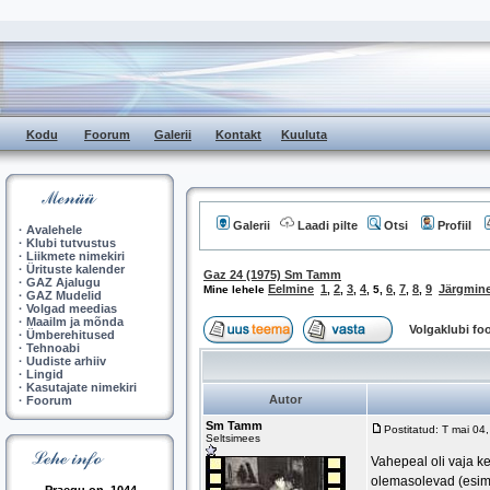
Kodu
Foorum
Galerii
Kontakt
Kuuluta
Galerii
Laadi pilte
Otsi
Profiil
·
Avalehele
·
Klubi tutvustus
·
Liikmete nimekiri
·
Ürituste kalender
Gaz 24 (1975) Sm Tamm
·
GAZ Ajalugu
Eelmine
1
2
3
4
6
7
8
9
Järgmin
Mine lehele
,
,
,
,
5
,
,
,
,
·
GAZ Mudelid
·
Volgad meedias
·
Maailm ja mõnda
Volgaklubi f
·
Ümberehitused
·
Tehnoabi
·
Uudiste arhiiv
·
Lingid
·
Kasutajate nimekiri
Autor
·
Foorum
Sm Tamm
Postitatud: T mai 0
Seltsimees
Vahepeal oli vaja k
olemasolevad (esime