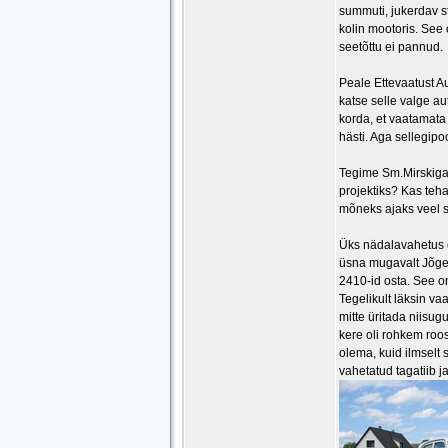
summuti, jukerdav st
kolin mootoris. See
seetõttu ei pannud.
Peale Ettevaatust Au
katse selle valge aut
korda, et vaatamata 
hästi. Aga sellegipo
Tegime Sm.Mirskiga 
projektiks? Kas teha
mõneks ajaks veel 
Üks nädalavahetus ol
üsna mugavalt Jõgev
2410-id osta. See 
Tegelikult läksin va
mitte üritada niisugu
kere oli rohkem roos
olema, kuid ilmselt 
vahetatud tagatiib j