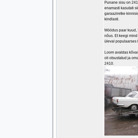
Punane sisu on 2410
enamasti kasutati s
garaaziretke kinnisi
kindlasti.
Möödus paar kuud, ku
nõus. Et keegi mind 
üleval populaarses k
Loom avaldas kõvast
oli otsustatud ja om
2410.