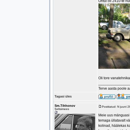
Õhtul oli 2410-te h
Oli tore vanatehnika
_______________
Terve aasta poole 
Tagasi üles
Sm.Tihhonov
Postitatud: N juuni 
Seltsimees
Meie uus mänguasi sõ
temaga üllatavalt v
kolinad, häälekas ka