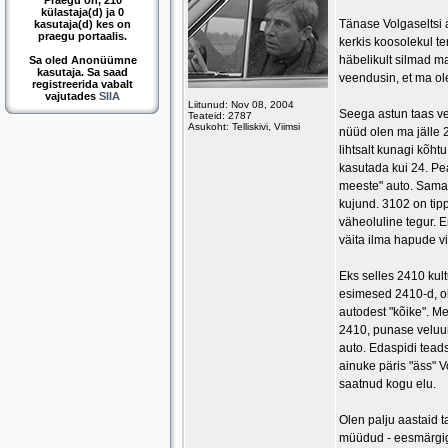
Praegu on, 210
külastaja(d) ja 0
Tänase Volgaseltsi 
kasutaja(d) kes on
praegu portaalis.
kerkis koosolekul te
häbelikult silmad ma
Sa oled Anonüümne
kasutaja. Sa saad
veendusin, et ma ole
registreerida vabalt
vajutades
SIIA
Liitunud: Nov 08, 2004
Seega astun taas ves
Teateid: 2787
Asukoht: Telliskivi, Viimsi
nüüd olen ma jälle 2
lihtsalt kunagi kõh
kasutada kui 24. Pe
meeste" auto. Samad
kujund. 3102 on tip
väheoluline tegur. 
väita ilma hapude v
Eks selles 2410 kul
esimesed 2410-d, oli
autodest "kõike". Me
2410, punase veluurs
auto. Edaspidi teads
ainuke päris "äss" 
saatnud kogu elu.
Olen palju aastaid 
müüdud - eesmärgiga