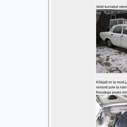
Veidi kurnatud olem
Kõikjalt on ta must
remonti pole ta näin
Roostega peaks sii