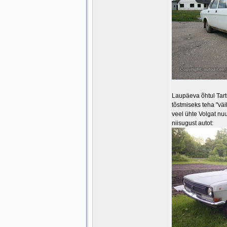
Laupäeva õhtul Tartu
tõstmiseks teha "vä
veel ühte Volgat nu
niisugust autot: