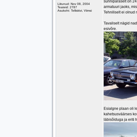
sünnipäraselt on 24
Liitunud: Nov 08, 2004
armatuuri jaoks, mi
Teateid: 2787
Asukoht: Telliskivi, Viimsi
Tehniliselt ei olnu
Tavaliselt nägid nad
esivõre.
Esialgne plaan oli l
kahetsusväärses korr
läbisõiduga ja eriti