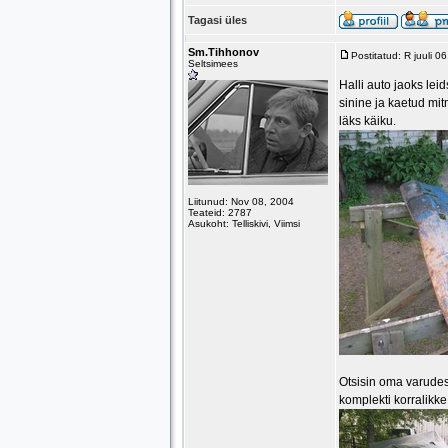
Tagasi üles
Sm.Tihhonov
Postitatud: R juuli 
Seltsimees
Halli auto jaoks lei
sinine ja kaetud mit
läks käiku.
Liitunud: Nov 08, 2004
Teateid: 2787
Asukoht: Telliskivi, Viimsi
Otsisin oma varudes
komplekti korralikk