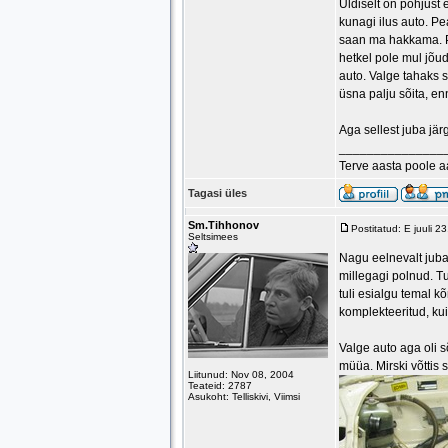
Üldiselt on põhjust 
kunagi ilus auto. P
saan ma hakkama. Pu
hetkel pole mul jõu
auto. Valge tahaks 
üsna palju sõita, en
Aga sellest juba jär
_______________
Terve aasta poole 
Tagasi üles
Sm.Tihhonov
Postitatud: E juuli 
Seltsimees
Nagu eelnevalt juba 
millegagi polnud. T
tuli esialgu temal 
komplekteeritud, ku
Valge auto aga oli s
müüa. Mirski võttis
Liitunud: Nov 08, 2004
Teateid: 2787
Asukoht: Telliskivi, Viimsi