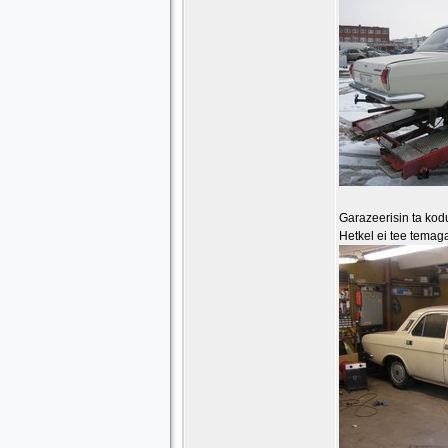
Garazeerisin ta kod
Hetkel ei tee temag