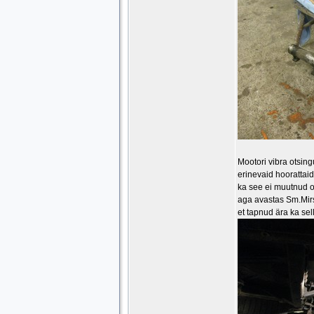
Mootori vibra otsing
erinevaid hoorattai
ka see ei muutnud o
aga avastas Sm.Mirski
et tapnud ära ka sell