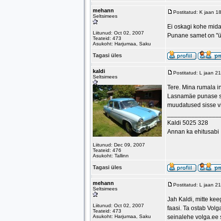
mehann
Postitatud: K jaan 1
Seltsimees
Ei oskagi kohe mida
Liitunud: Oct 02, 2007
Punane samet on "ül
Teateid: 473
Asukoht: Harjumaa, Saku
Tagasi üles
kaldi
Postitatud: L jaan 2
Seltsimees
Tere. Mina rumala in
Lasnamäe punase sisu
muudatused sisse v
_______________
Kaldi 5025 328
Annan ka ehitusabi
Liitunud: Dec 09, 2007
Teateid: 476
Asukoht: Tallinn
Tagasi üles
mehann
Postitatud: L jaan 2
Seltsimees
Jah Kaldi, mitte kee
Liitunud: Oct 02, 2007
faasi. Ta ostab Volg
Teateid: 473
Asukoht: Harjumaa, Saku
seinalehe volga.ee 