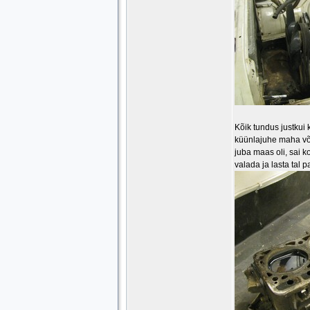
Kõik tundus justkui ko
küünlajuhe maha võtt
juba maas oli, sai k
valada ja lasta tal p