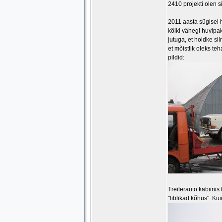
2410 projekti olen 
2011 aasta sügisel 
kõiki vähegi huvipak
jutuga, et hoidke s
et mõistlik oleks te
pildid:
Treilerauto kabiinis
"liblikad kõhus". Kui