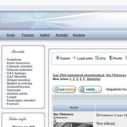
Kodu
Foorum
Galerii
Kontakt
Kuuluta
Galerii
Laadi pilte
Otsi
Profiil
·
Avalehele
·
Klubi tutvustus
·
Liikmete nimekiri
·
Ürituste kalender
·
GAZ Ajalugu
Gaz 2410 teemalised eksirännakud, Sm.Tihhonov
·
GAZ Mudelid
2
3
4
5
Järgmine
Mine lehele
1
,
,
,
,
·
Volgad meedias
·
Maailm ja mõnda
·
Ümberehitused
Volgaklubi f
·
Tehnoabi
·
Uudiste arhiiv
·
Lingid
·
Kasutajate nimekiri
·
Foorum
Autor
Sm.Tihhonov
Postitatud: E jaan 1
Seltsimees
Tere sõbrad,