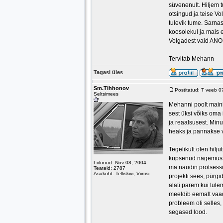
süvenenult. Hiljem 
otsingud ja teise V
tulevik tume. Sarna
koosolekul ja mais e
Volgadest vaid AN
Tervitab Mehann
Tagasi üles
Sm.Tihhonov
Postitatud: T veeb 
Seltsimees
Mehanni poolt maini
sest üksi võiks oma
ja reaalsusest. Minu
heaks ja pannakse v
Tegelikult olen hilj
küpsenud nägemus e
Liitunud: Nov 08, 2004
ma naudin protsessi
Teateid: 2787
Asukoht: Telliskivi, Viimsi
projekti sees, pürg
alati parem kui tule
meeldib eemalt vaad
probleem oli selles,
segased lood.