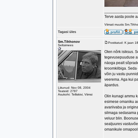
_______________
Terve aasta poole 
Viimati muutis Sm.Tihh
Tagasi üles
Sm.Tihhonov
Postitatud: K jaan 1
Seltsimees
Olen nõrk isiksus. S
tegevusepuuduse all
näoga pealt sõprade-
kroomkilbiga. Sed
võin ju vastu punnida
veerema. Aga kui pa
äpardus.
Liitunud: Nov 08, 2004
Teateid: 2787
Asukoht: Telliskivi, Viimsi
Olin kunagi ammu kä
esimese omaniku aut
avariivaba ja origin
silmaga sedasama po
veluur blin. Boonuse
sealjuures vastuvõet
omanikule omapoolse