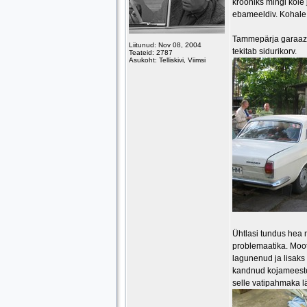
krooniks mingi kole 
ebameeldiv. Kohale 
Tammepärja garaazis
Liitunud: Nov 08, 2004
tekitab sidurikorv.
Teateid: 2787
Asukoht: Telliskivi, Viimsi
Ühtlasi tundus hea 
problemaatika. Mootor
lagunenud ja lisaks 
kandnud kojameeste r
selle vatipahmaka lä