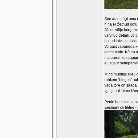
See auto nägi oma mü
nina ei tõstnud oot
Jättes välja kergema
värvitud detaili, võ
hoitud talviti pukki
Volgast vabaneda ku
lammutada. Kõlab n
ma parem ei räägigi
elust just sellepära
Mind muidugi üleüld
rohkem "hinges" aut
väga tore on saada 
Igal juhul lõime kä
Peale hommikukohvi
Eesmärk oli lihtne -