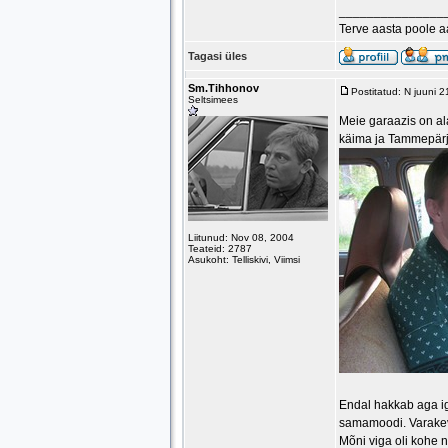
_______________
Terve aasta poole 
Tagasi üles
Sm.Tihhonov
Postitatud: N juuni 
Seltsimees
Meie garaazis on al
käima ja Tammepärj
Liitunud: Nov 08, 2004
Teateid: 2787
Asukoht: Telliskivi, Viimsi
Endal hakkab aga iga
samamoodi. Varakevad
Mõni viga oli kohe n