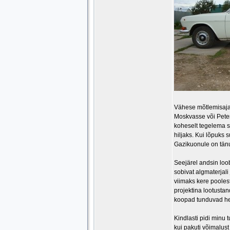
Vähese mõtlemisaja j
Moskvasse või Peterb
koheselt tegelema s
hiljaks. Kui lõpuks 
Gazikuonule on tänu
Seejärel andsin loo
sobivat algmaterjali
viimaks kere poolest
projektina lootusta
koopad tunduvad hea
Kindlasti pidi minu
kui pakuti võimalust