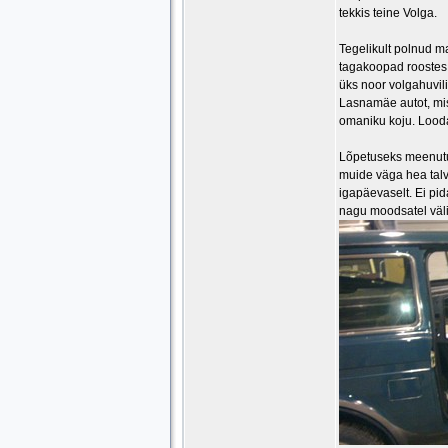
tekkis teine Volga.
Tegelikult polnud m
tagakoopad roostes,
üks noor volgahuvili
Lasnamäe autot, mis 
omaniku koju. Looda
Lõpetuseks meenutu
muide väga hea talv
igapäevaselt. Ei pid
nagu moodsatel väl