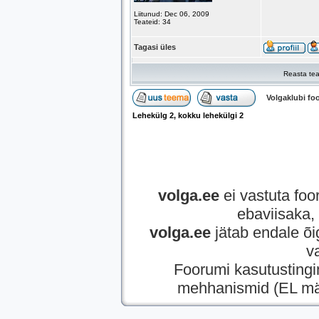
Liitunud: Dec 06, 2009
Teateid: 34
Tagasi üles
Reasta tea
Volgaklubi f
Lehekülg
2
, kokku lehekülgi
2
volga.ee
ei vastuta foor
ebaviisaka, 
volga.ee
jätab endale õi
v
Foorumi kasutusting
mehhanismid (EL mää