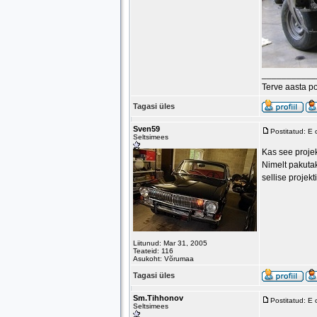
___________
Terve aasta p
Tagasi üles
Sven59
Postitatud: E
Seltsimees
Kas see projek
Nimelt pakutak
sellise projek
Liitunud: Mar 31, 2005
Teateid: 116
Asukoht: Võrumaa
Tagasi üles
Sm.Tihhonov
Postitatud: E
Seltsimees