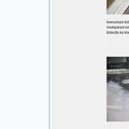
Keerulised töö
miskipärast er
töökotta ka kla