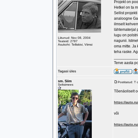
Projekt on poo
Hetkel on ta 
Sellist projekt
analoogne Gaz
ilmselt kehvem
lähtematerjal 
lugu on polst
Liitunud: Nov 08, 2004
nagunii. Istme
Teateid: 2787
Asukoht: Telliskivi, Viimsi
oma mitte. Ja k
teha raske. Ag
___________
Terve aasta p
Tagasi üles
sm. Siim
Postitatud: T
Seltsimees
Tõenäoliselt o
https://auto.r
või
https://auto.r