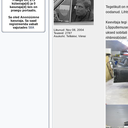
Praegu on, 273
külastaja(d) ja 0
Tegelikult on
kasutaja(d) kes on
praegu portaalis.
oodanud. Lihts
Sa oled Anonüümne
kasutaja. Sa saad
Keevitaja tegi
registreerida vabalt
Lõpputlemusena
vajutades
SIIA
Liitunud: Nov 08, 2004
uksed sobitati 
Teateid: 2787
Asukoht: Telliskivi, Viimsi
rihtimistöödel.