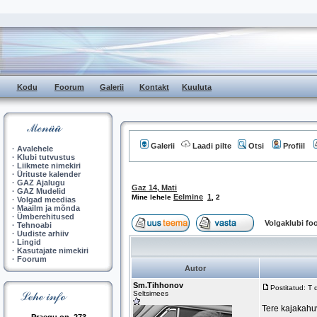
Kodu
Foorum
Galerii
Kontakt
Kuuluta
Galerii
Laadi pilte
Otsi
Profiil
·
Avalehele
·
Klubi tutvustus
·
Liikmete nimekiri
·
Ürituste kalender
·
GAZ Ajalugu
Gaz 14, Mati
·
GAZ Mudelid
Eelmine
1
Mine lehele
,
2
·
Volgad meedias
·
Maailm ja mõnda
·
Ümberehitused
Volgaklubi f
·
Tehnoabi
·
Uudiste arhiiv
·
Lingid
·
Kasutajate nimekiri
·
Foorum
Autor
Sm.Tihhonov
Postitatud: T
Seltsimees
Tere kajakahuv