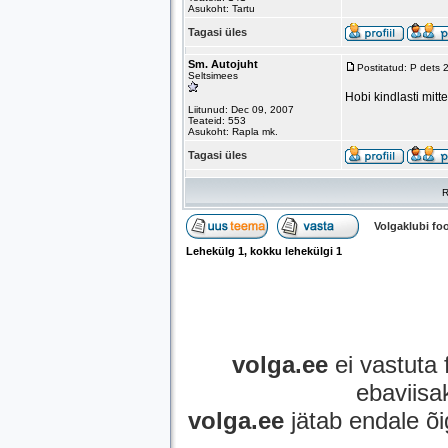
Asukoht: Tartu
Tagasi üles
Sm. Autojuht
Postitatud: P dets
Seltsimees
Hobi kindlasti mit
Liitunud: Dec 09, 2007
Teateid: 553
Asukoht: Rapla mk.
Tagasi üles
R
Volgaklubi f
Lehekülg
1
, kokku lehekülgi
1
volga.ee
ei vastuta 
ebaviisak
volga.ee
jätab endale õi