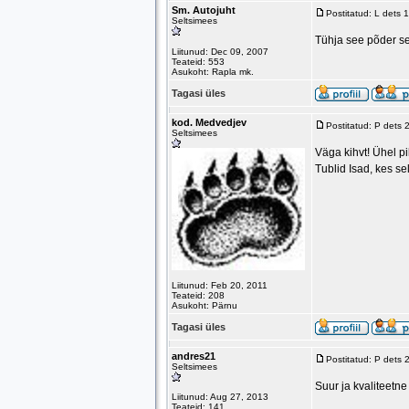
Sm. Autojuht
Postitatud: L dets
Seltsimees
Tühja see põder se
Liitunud: Dec 09, 2007
Teateid: 553
Asukoht: Rapla mk.
Tagasi üles
kod. Medvedjev
Postitatud: P dets
Seltsimees
Väga kihvt! Ühel pil
Tublid Isad, kes se
Liitunud: Feb 20, 2011
Teateid: 208
Asukoht: Pärnu
Tagasi üles
andres21
Postitatud: P dets
Seltsimees
Suur ja kvaliteetne
Liitunud: Aug 27, 2013
Teateid: 141