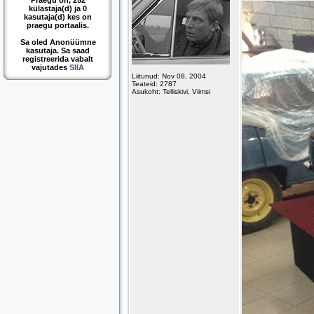
Praegu on, 252
külastaja(d) ja 0
kasutaja(d) kes on
praegu portaalis.
Sa oled Anonüümne
kasutaja. Sa saad
registreerida vabalt
vajutades
SIIA
Liitunud: Nov 08, 2004
Teateid: 2787
Asukoht: Telliskivi, Viimsi