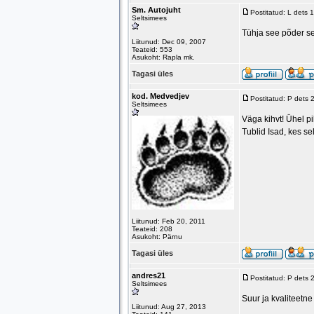
Sm. Autojuht
Postitatud: L dets
Seltsimees
Tühja see põder se
Liitunud: Dec 09, 2007
Teateid: 553
Asukoht: Rapla mk.
Tagasi üles
kod. Medvedjev
Postitatud: P dets
Seltsimees
Väga kihvt! Ühel pil
Tublid Isad, kes se
Liitunud: Feb 20, 2011
Teateid: 208
Asukoht: Pärnu
Tagasi üles
andres21
Postitatud: P dets
Seltsimees
Suur ja kvaliteetne
Liitunud: Aug 27, 2013