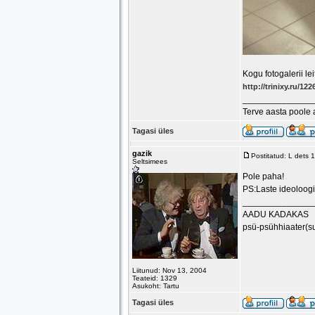
Kogu fotogalerii leit
http://trinixy.ru/1
______________
Terve aasta poole
Tagasi üles
gazik
Postitatud: L dets
Seltsimees
Pole paha!
PS:Laste ideoloogi
______________
AADU KADAKAS
psü-psühhiaater(s
Liitunud: Nov 13, 2004
Teateid: 1329
Asukoht: Tartu
Tagasi üles