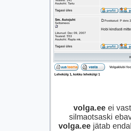
Teateid: 141
Asukoht: Tartu
Tagasi üles
Sm. Autojuht
Postitatud: P dets
Seltsimees
Hobi kindlasti mit
Liitunud: Dec 09, 2007
Teateid: 553
Asukoht: Rapla mk.
Tagasi üles
R
Volgaklubi f
Lehekülg
1
, kokku lehekülgi
1
volga.ee
ei vast
silmaotsaski ebavi
volga.ee
jätab enda