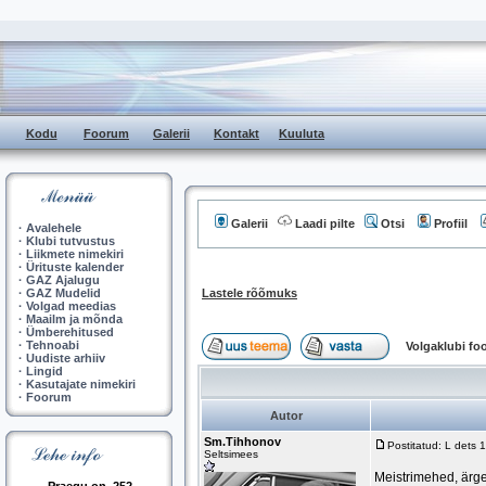
Kodu
Foorum
Galerii
Kontakt
Kuuluta
Galerii
Laadi pilte
Otsi
Profiil
·
Avalehele
·
Klubi tutvustus
·
Liikmete nimekiri
·
Ürituste kalender
·
GAZ Ajalugu
·
GAZ Mudelid
Lastele rõõmuks
·
Volgad meedias
·
Maailm ja mõnda
·
Ümberehitused
·
Tehnoabi
Volgaklubi f
·
Uudiste arhiiv
·
Lingid
·
Kasutajate nimekiri
·
Foorum
Autor
Sm.Tihhonov
Postitatud: L dets
Seltsimees
Meistrimehed, ärge