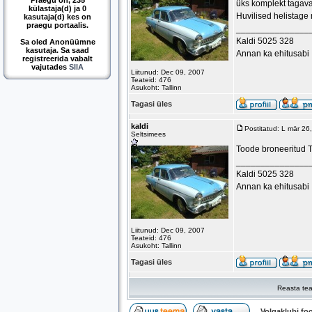
Praegu on, 235
üks komplekt tagava
külastaja(d) ja 0
Huvilised helistage 
kasutaja(d) kes on
praegu portaalis.
_______________
Kaldi 5025 328
Sa oled Anonüümne
kasutaja. Sa saad
Annan ka ehitusabi
registreerida vabalt
vajutades
SIIA
Liitunud: Dec 09, 2007
Teateid: 476
Asukoht: Tallinn
Tagasi üles
kaldi
Postitatud: L mär 2
Seltsimees
Toode broneeritud 
_______________
Kaldi 5025 328
Annan ka ehitusabi
Liitunud: Dec 09, 2007
Teateid: 476
Asukoht: Tallinn
Tagasi üles
Reasta tea
Volgaklubi f