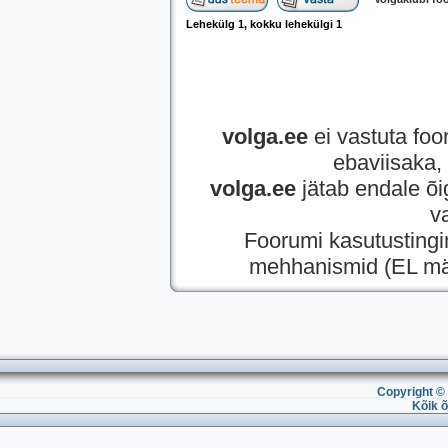
Lehekülg
1
, kokku lehekülgi
1
volga.ee
ei vastuta foor
ebaviisaka, 
volga.ee
jätab endale õi
v
Foorumi kasutusting
mehhanismid (EL mää
Copyright © 
Kõik õ