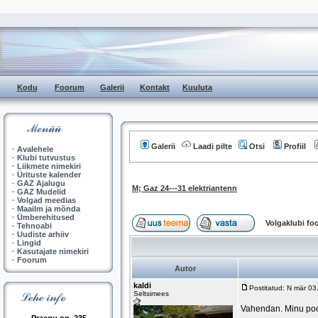
Kodu
Foorum
Galerii
Kontakt
Kuuluta
Galerii
Laadi pilte
Otsi
Profiil
·
Avalehele
·
Klubi tutvustus
·
Liikmete nimekiri
·
Ürituste kalender
·
GAZ Ajalugu
M; Gaz 24---31 elektriantenn
·
GAZ Mudelid
·
Volgad meedias
·
Maailm ja mõnda
·
Ümberehitused
Volgaklubi f
·
Tehnoabi
·
Uudiste arhiiv
·
Lingid
·
Kasutajate nimekiri
·
Foorum
Autor
kaldi
Postitatud: N mär 0
Seltsimees
Vahendan. Minu pool