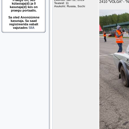
Praegu on, 963
2410 "VOLGA" - "
Teateid: 11
külastaja(d) ja 0
Asukoht: Russia, Sochi
kasutaja(d) kes on
praegu portaalis.
Sa oled Anonüümne
kasutaja. Sa saad
registreerida vabalt
vajutades
SIIA