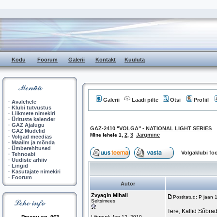
Kodu
Foorum
Galerii
Kontakt
Kuuluta
Galerii
Laadi pilte
Otsi
Profiil
·
Avalehele
·
Klubi tutvustus
·
Liikmete nimekiri
·
Ürituste kalender
·
GAZ Ajalugu
GAZ-2410 "VOLGA" - NATIONAL LIGHT SERIES
·
GAZ Mudelid
2
3
Järgmine
Mine lehele
1
,
,
·
Volgad meedias
·
Maailm ja mõnda
·
Ümberehitused
Volgaklubi f
·
Tehnoabi
·
Uudiste arhiiv
·
Lingid
·
Kasutajate nimekiri
·
Foorum
Autor
Zvyagin Mihail
Postitatud: P jaan
Seltsimees
Tere, Kallid Sõbr
Liitunud: Jan 12, 2019