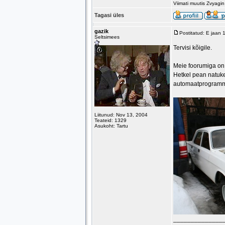
Viimati muutis Zvyagi
Tagasi üles
gazik
Postitatud: E jaan
Seltsimees
Tervisi kõigile.
Meie foorumiga on 
Hetkel pean natuke
automaatprogramm
Liitunud: Nov 13, 2004
Teateid: 1329
Asukoht: Tartu
______________