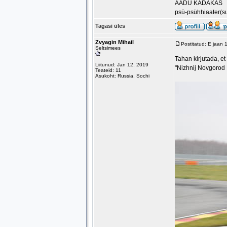
AADU KADAKAS
psü-psühhiaater(s
Tagasi üles
Zvyagin Mihail
Postitatud: E jaan
Seltsimees
Tahan kirjutada, et
Liitunud: Jan 12, 2019
"Nizhnij Novgorod 
Teateid: 11
Asukoht: Russia, Sochi