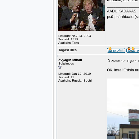
Kodanik, kes eesti
______________
AADU KADAKAS
psü-psühhiaater(s
Liitunud: Nov 13, 2004
Teateid: 1329
Asukoht: Tartu
Tagasi üles
Zvyagin Mihail
Postitatud: E jaan
Seltsimees
OK, Imre! Ostsin 
Liitunud: Jan 12, 2019
Teateid: 11
Asukoht: Russia, Sochi