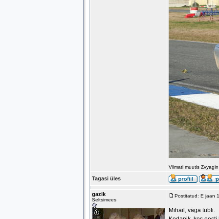
Viimati muutis Zvyagi
Tagasi üles
gazik
Postitatud: E jaan
Seltsimees
Mihail, väga tubli.