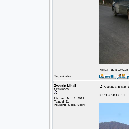
Viimati muutis Zvyagi
Tagasi üles
Zvyagin Mihail
Postitatud: E jaan
Seltsimees
Kardikeskused tree
Liitunud: Jan 12, 2019
Teateid: 11
Asukoht: Russia, Sochi