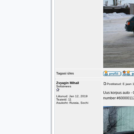
Tagasi üles
Zvyagin Mihail
Postitatud: E jaan
Seltsimees
Uus korpus auto -
Liitunud: Jan 12, 2019
number #6000011
Teateid: 11
Asukoht: Russia, Sochi