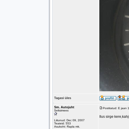
Tagasi üles
Sm. Autojuht
Postitatud: E jaan
Seltsimees
Ilus sirge kere,kah
Liitunud: Dec 09, 2007
Teateid: 553
Asukoht: Rapla mk.