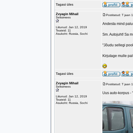
Tagasi üles
Zvyagin Mihail
Postitatud: T jaan
Seltsimees
Andesta mind palun!
Liitunud: Jan 12, 2019
Teateid: 11
Asukoht: Russia, Sochi
Sm. Autojuht! Sa mu
"Jõudu sellegi pool
Kirjutage mulle pal
Tagasi üles
Zvyagin Mihail
Postitatud: T jaan
Seltsimees
Uus auto-korpus -
Liitunud: Jan 12, 2019
Teateid: 11
Asukoht: Russia, Sochi