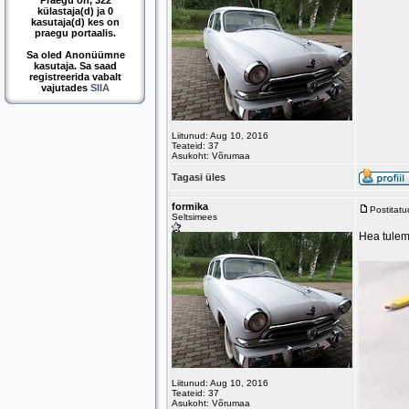
Praegu on, 322
külastaja(d) ja 0
kasutaja(d) kes on
praegu portaalis.
Sa oled Anonüümne
kasutaja. Sa saad
registreerida vabalt
vajutades
SIIA
Liitunud: Aug 10, 2016
Teateid: 37
Asukoht: Võrumaa
Tagasi üles
formika
Postitat
Seltsimees
Hea tulem
Liitunud: Aug 10, 2016
Teateid: 37
Asukoht: Võrumaa