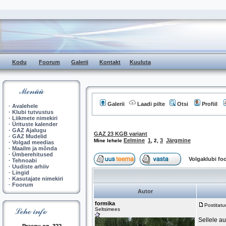
Kodu
Foorum
Galerii
Kontakt
Kuuluta
Galerii
Laadi pilte
Otsi
Profiil
·
Avalehele
·
Klubi tutvustus
·
Liikmete nimekiri
·
Ürituste kalender
·
GAZ Ajalugu
GAZ 23 KGB variant
·
GAZ Mudelid
Eelmine
1
3
Järgmine
Mine lehele
,
2
,
·
Volgad meedias
·
Maailm ja mõnda
·
Ümberehitused
Volgaklubi f
·
Tehnoabi
·
Uudiste arhiiv
·
Lingid
·
Kasutajate nimekiri
·
Foorum
Autor
formika
Postitat
Seltsimees
Sellele au