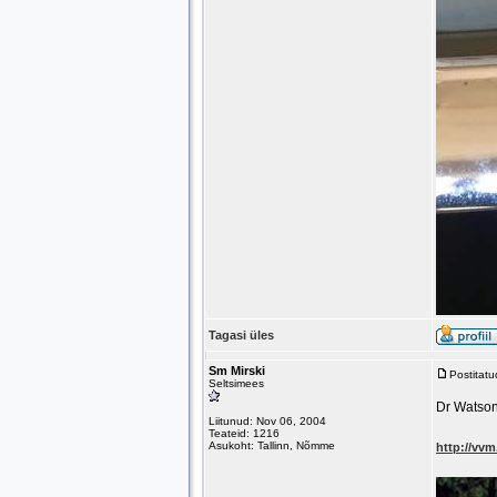
Tagasi üles
Sm Mirski
Postitat
Seltsimees
Dr Watson
Liitunud: Nov 06, 2004
Teateid: 1216
Asukoht: Tallinn, Nõmme
http://vv