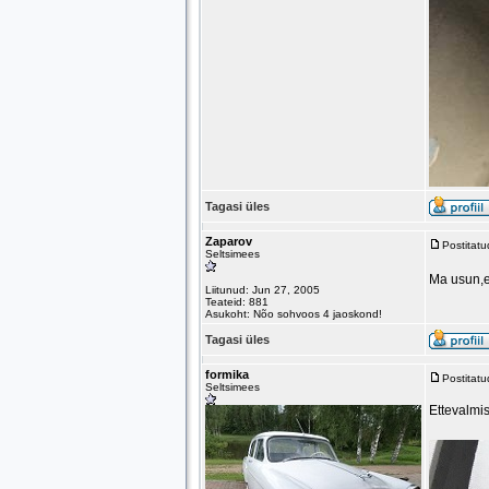
Tagasi üles
Zaparov
Postitat
Seltsimees
Ma usun,e
Liitunud: Jun 27, 2005
Teateid: 881
Asukoht: Nõo sohvoos 4 jaoskond!
Tagasi üles
formika
Postitat
Seltsimees
Ettevalmi