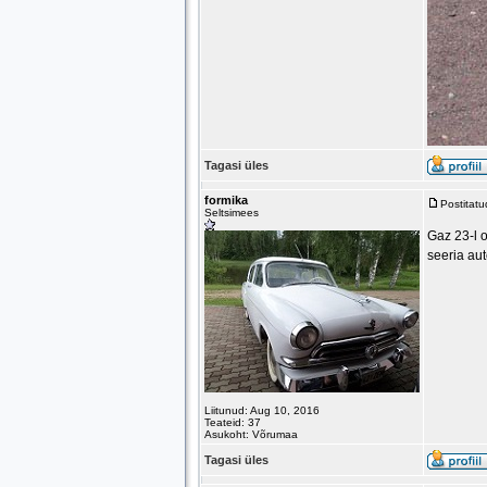
Tagasi üles
formika
Postitat
Seltsimees
Gaz 23-l o
seeria aut
Liitunud: Aug 10, 2016
Teateid: 37
Asukoht: Võrumaa
Tagasi üles