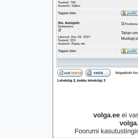
Teateid: 790
Asukoht: Tallinn
Tagasi üles
Sm. Autojuht
Postitat
Seltsimees
Tahan oma 
Liitunud: Dec 09, 2007
Muidugi po
Teateid: 553
Asukoht: Rapla mk.
Tagasi üles
Volgaklubi f
Lehekülg
2
, kokku lehekülgi
3
volga.ee
ei vas
volga
Foorumi kasutustingi