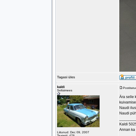
Tagasi üles
kaldi
Postitat
Seltsimees
Ära selle 
kuivamisel
Naudi ilusa
Naudi pühi
_______
Kaldi 502
Annan ka 
Liitunud: Dec 09, 2007
Teateid: 476