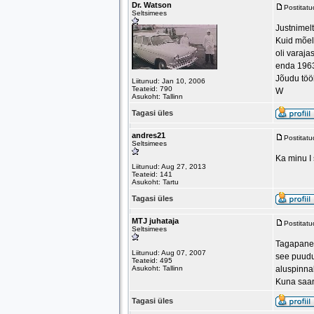
Dr. Watson
Postitat
Seltsimees
Justnimelt
Kuid mõeld
oli varaja
enda 1963 
Jõudu töö
Liitunud: Jan 10, 2006
Teateid: 790
W
Asukoht: Tallinn
Tagasi üles
andres21
Postitat
Seltsimees
Ka minu I 
Liitunud: Aug 27, 2013
Teateid: 141
Asukoht: Tartu
Tagasi üles
MTJ juhataja
Postitat
Seltsimees
Tagapaneel
Liitunud: Aug 07, 2007
see puudub
Teateid: 495
Asukoht: Tallinn
aluspinnal
Kuna saan 
Tagasi üles