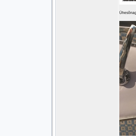
Ühesõnaga