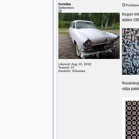
formika
Postitat
Seltsimees
Kogun info
alates 19
Liitunud: Aug 10, 2016
Teateid: 37
Asukoht: Võrumaa
Ruudukujul
välja pak