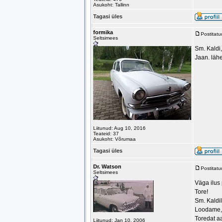
Asukoht: Tallinn
Tagasi üles
formika
Postitat
Seltsimees
Sm. Kaldi,
Jaan. läh
Liitunud: Aug 10, 2016
Teateid: 37
Asukoht: Võrumaa
Tagasi üles
Dr. Watson
Postitat
Seltsimees
Väga ilus
Tore!
Sm. Kaldil
Loodame, 
Toredat a
Liitunud: Jan 10, 2006