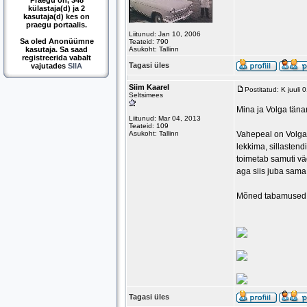
Praegu on, 348
külastaja(d) ja 2
kasutaja(d) kes on
praegu portaalis.
Liitunud: Jan 10, 2006
Sa oled Anonüümne
Teateid: 790
kasutaja. Sa saad
Asukoht: Tallinn
registreerida vabalt
Tagasi üles
vajutades
SIIA
Siim Kaarel
Postitatud: K juuli
Seltsimees
Mina ja Volga tän
Liitunud: Mar 04, 2013
Teateid: 109
Asukoht: Tallinn
Vahepeal on Volga 
lekkima, sillastend
toimetab samuti väg
aga siis juba sama k
Mõned tabamused, m
Tagasi üles