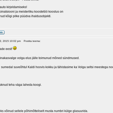
 auto kirjeldamiseks!
inatsiooni ja meisterliku koostetöö kooslus on
nud kõigi pilke püüdva ihaldusobjekti.
 22, 2015 10:02 pm
Postita teema:
ade eest!
inakasvalge volga elus jälle toimunud mõned sündmused.
 sumedal suveõhtul Kaldi hoovis kokku ja tähistasime ka Volga seltsi meestega noo
asknud teha väga laheda koogi.
s võinud sellele põhimõtteliselt musta numbri külge glasuurida.