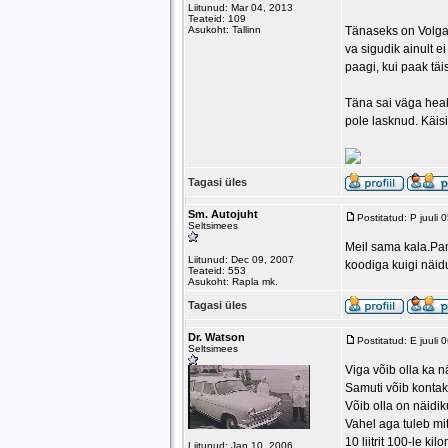
Liitunud: Mar 04, 2013
Teateid: 109
Asukoht: Tallinn
Tänaseks on Volga 
va sigudik ainult e
paagi, kui paak tä
Täna sai väga heal
pole lasknud. Käis
Tagasi üles
Sm. Autojuht
Postitatud: P juuli
Seltsimees
Meil sama kala.Pan
Liitunud: Dec 09, 2007
koodiga kuigi näid
Teateid: 553
Asukoht: Rapla mk.
Tagasi üles
Dr. Watson
Postitatud: E juuli
Seltsimees
Viga võib olla ka n
Samuti võib kontakt
Võib olla on näidik
Vahel aga tuleb mit
10 liitrit 100-le ki
Liitunud: Jan 10, 2006