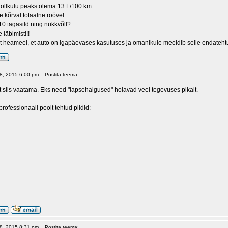
trollkulu peaks olema 13 L/100 km.
 kõrval totaalne röövel...
10 tagasild ning nukkvõll?
 läbimist!!!
elt heameel, et auto on igapäevases kasutuses ja omanikule meeldib selle endatehtu
 08, 2015 6:00 pm
Postita teema:
 siis vaatama. Eks need "lapsehaigused" hoiavad veel tegevuses pikalt.
professionaali poolt tehtud pildid:
 08, 2015 8:31 pm
Postita teema: