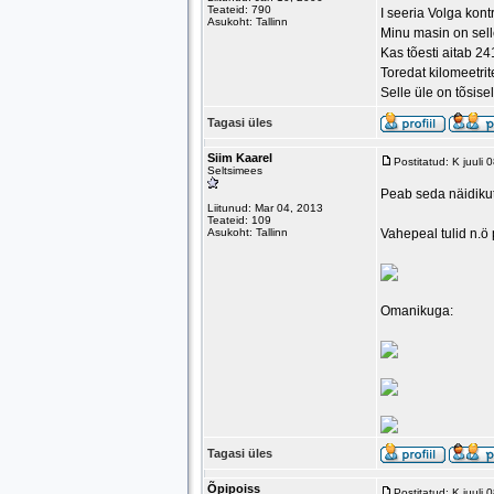
Teateid: 790
I seeria Volga kon
Asukoht: Tallinn
Minu masin on selle
Kas tõesti aitab 24
Toredat kilomeetrite
Selle üle on tõsis
Tagasi üles
Siim Kaarel
Postitatud: K juuli
Seltsimees
Peab seda näidikut
Liitunud: Mar 04, 2013
Teateid: 109
Asukoht: Tallinn
Vahepeal tulid n.ö 
Omanikuga:
Tagasi üles
Õpipoiss
Postitatud: K juuli