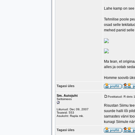
Lahe kamp on see
Tehnilise poole pe
osad selle tekitat
mehed panid selle 
Ma tean, et origina
alles ja ootab seda
Homme soovib üks a
Tagasi üles
Sm. Autojuht
Postitatud: R dets
Seltsimees
Risustan Siimu tee
Liitunud: Dec 09, 2007
suurde halli lõi p
Teateid: 553
Asukoht: Rapla mk.
sarnastes värvi too
kunagi Siimule när
Tagasi üles