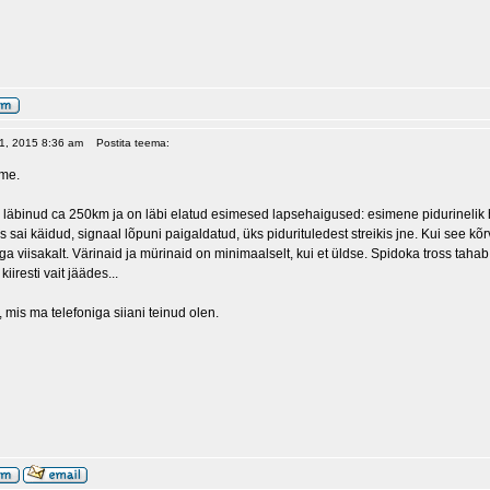
 01, 2015 8:36 am
Postita teema:
ame.
läbinud ca 250km ja on läbi elatud esimesed lapsehaigused: esimene pidurinelik ha
is sai käidud, signaal lõpuni paigaldatud, üks pidurituledest streikis jne. Kui see k
a viisakalt. Värinaid ja mürinaid on minimaalselt, kui et üldse. Spidoka tross tahab 
iiresti vait jäädes...
is ma telefoniga siiani teinud olen.