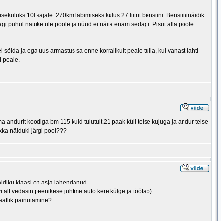
uluks 10l sajale. 270km läbimiseks kulus 27 liitrit bensiini. Bensiininäidik
paagi puhul natuke üle poole ja nüüd ei näita enam sedagi. Pisut alla poole
da ja ega uus armastus sa enne korralikult peale tulla, kui vanast lahti
d peale.
 andurit koodiga bm 115 kuid tulutult.21 paak küll teise kujuga ja andur teise
kka näiduki järgi pool???
näidiku klaasi on asja lahendanud.
vi alt vedasin peenikese juhtme auto kere külge ja töötab).
vaatlik painutamine?