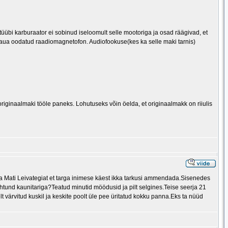
üübi karburaator ei sobinud iseloomult selle mootoriga ja osad räägivad, et
kaua oodatud raadiomagnetofon. Audiofookuse(kes ka selle maki tarnis)
originaalmaki tööle paneks. Lohutuseks võin öelda, et originaalmakk on riiulis
aja Mati Leivategiat et targa inimese käest ikka tarkusi ammendada.Sisenedes
uhtund kaunitariga?Teatud minutid möödusid ja pilt selgines.Teise seerja 21
 värvitud kuskil ja keskite poolt üle pee üritatud kokku panna.Eks ta nüüd