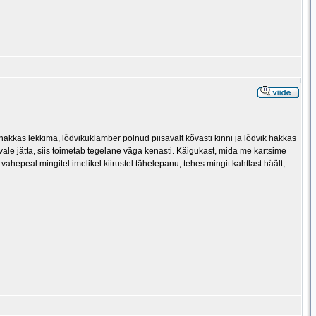
kkas lekkima, lõdvikuklamber polnud piisavalt kõvasti kinni ja lõdvik hakkas
õrvale jätta, siis toimetab tegelane väga kenasti. Käigukast, mida me kartsime
vahepeal mingitel imelikel kiirustel tähelepanu, tehes mingit kahtlast häält,