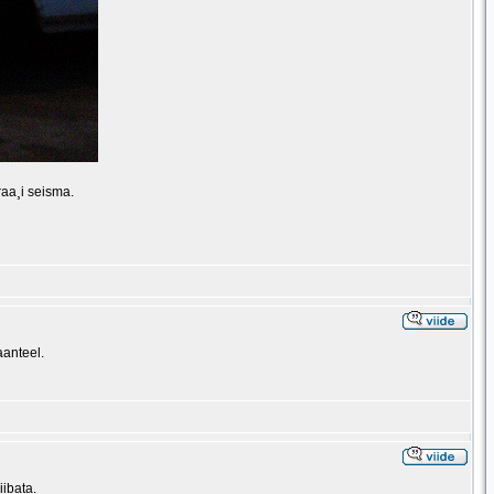
raa¸i seisma.
aanteel.
iibata.