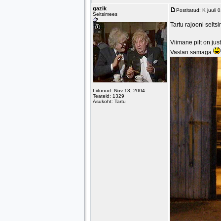
gazik
Postitatud: K juuli
Seltsimees
Tartu rajooni selts
Viimane pilt on jus
Vastan samaga
Liitunud: Nov 13, 2004
Teateid: 1329
Asukoht: Tartu