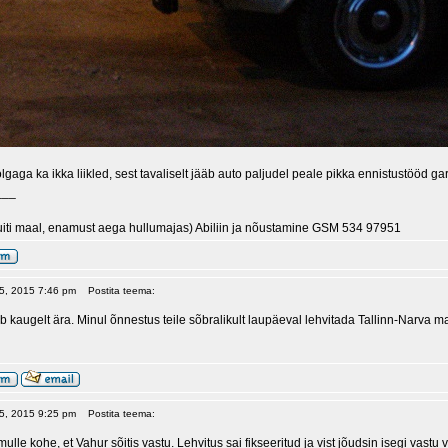
Volgaga ka ikka liikled, sest tavaliselt jääb auto paljudel peale pikka ennistustööd ga
___
uiti maal, enamust aega hullumajas) Abiliin ja nõustamine GSM 534 97951
 05, 2015 7:46 pm
Postita teema:
b kaugelt ära. Minul õnnestus teile sõbralikult laupäeval lehvitada Tallinn-Narva m
 05, 2015 9:25 pm
Postita teema:
lle kohe, et Vahur sõitis vastu. Lehvitus sai fikseeritud ja vist jõudsin isegi vastu v