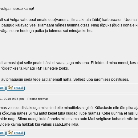
 volga meeste kamp!
alt sai Volga vahepeal omale uue(vanema, ilma aknata tüübi) karburaatori. Uuema t
ud paugud kajavad veel siiamaani mõnes tallinna otsas. Ning lõpuks jõudis kohale 
väga suure hoolega paika ja tulemus sai minujaoks hea.
ali armastajad selle peale hästi ei vaata, aga mis teha. Ei leidnud mina meest, kes 
 "õiget" kes ta kunagi FM'i lainetele tooks.
utomagasin seda tegelast lähemalt näha. Sellest juba järgmises postituses.
 11, 2015 9:36 pm
Postita teema:
mas veits uudis laksuga mis mind eile minutiteks segi lõi.Külastasin eile üle pika 
ildi kõikuma nähes Siimu autot keset tuba kuidagi jube räämas.Kohe uurima et mis j
nide nagu Siimu autogi kuid õnneks mitte sama auto.Mati selgituse kohaselt värskelt
videle käima hakkab kui valmis saab.Lahe ikka.