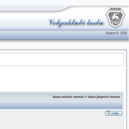
August 6, 2026
Vaata eelmist teemat
::
Vaata järgmist teemat