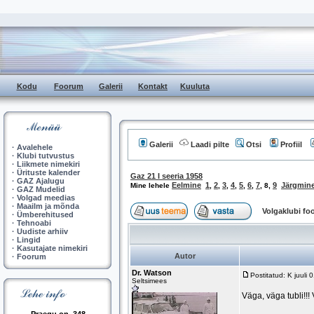
Kodu
Foorum
Galerii
Kontakt
Kuuluta
Galerii
Laadi pilte
Otsi
Profiil
·
Avalehele
·
Klubi tutvustus
·
Liikmete nimekiri
·
Ürituste kalender
Gaz 21 I seeria 1958
·
GAZ Ajalugu
Eelmine
1
2
3
4
5
6
7
9
Järgmin
Mine lehele
,
,
,
,
,
,
,
8
,
·
GAZ Mudelid
·
Volgad meedias
·
Maailm ja mõnda
Volgaklubi f
·
Ümberehitused
·
Tehnoabi
·
Uudiste arhiiv
·
Lingid
·
Kasutajate nimekiri
Autor
·
Foorum
Dr. Watson
Postitatud: K juuli
Seltsimees
Väga, väga tubli!!! 