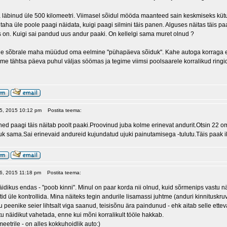
läbinud üle 500 kilomeetri. Viimasel sõidul mööda maanteed sain keskmiseks kütusek
i taha üle poole paagi näidata, kuigi paagi silmini täis panen. Alguses näitas täis 
is on. Kuigi sai pandud uus andur paaki. On kellelgi sama muret olnud ?
e sõbrale maha müüdud oma eelmine "pühapäeva sõiduk". Kahe autoga korraga ei sõi
ime tähtsa päeva puhul väljas söömas ja tegime viimsi poolsaarele korralikud ringi
 05, 2015 10:12 pm
Postita teema:
ed paagi täis näitab poolt paaki.Proovinud juba kolme erinevat andurit.Otsin 22 oma
uk sama.Sai erinevaid andureid kujundatud ujuki painutamisega -tulutu.Täis paak i
 06, 2015 11:18 pm
Postita teema:
äidikus endas - "poob kinni". Minul on paar korda nii olnud, kuid sõrmenips vastu 
id üle kontrollida. Mina näiteks tegin andurile lisamassi juhtme (anduri kinnituskru
u peenike seier lihtsalt viga saanud, teisisõnu ära paindunud - ehk aitab selle ette
u näidikut vahetada, enne kui mõni korralikult tööle hakkab.
lomeetrile - on alles kokkuhoidlik auto:)