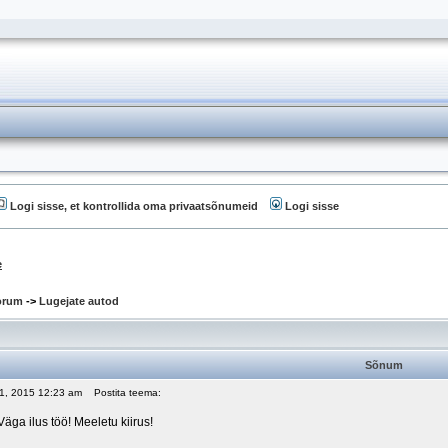
Logi sisse, et kontrollida oma privaatsõnumeid
Logi sisse
e
oorum
->
Lugejate autod
Sõnum
 01, 2015 12:23 am
Postita teema:
Väga ilus töö! Meeletu kiirus!