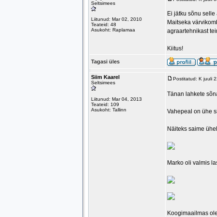
Seltsimees
Ei jätku sõnu selle
Liitunud: Mar 02, 2010
Maitseka värvikomb
Teateid: 48
Asukoht: Raplamaa
agraartehnikast tei
Kiitus!
Tagasi üles
Siim Kaarel
Postitatud: K juuli
Seltsimees
Tänan lahkete sõn
Liitunud: Mar 04, 2013
Teateid: 109
Asukoht: Tallinn
Vahepeal on ühe s
Näiteks saime ühel
Marko oli valmis l
Koogimaailmas olek