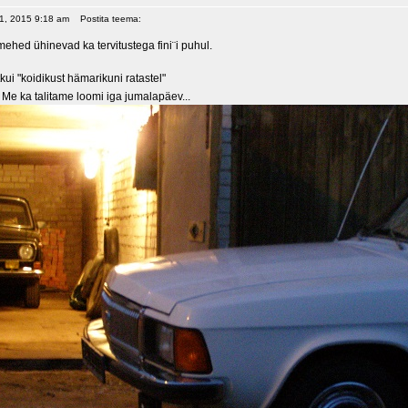
 01, 2015 9:18 am
Postita teema:
imehed ühinevad ka tervitustega fini¨i puhul.
tkui "koidikust hämarikuni ratastel"
Me ka talitame loomi iga jumalapäev...