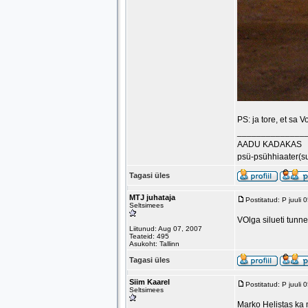
PS: ja tore, et sa 
______________
AADU KADAKAS
psü-psühhiaater(s
Tagasi üles
MTJ juhataja
Postitatud: P juuli
Seltsimees
VOlga silueti tunne
Liitunud: Aug 07, 2007
Teateid: 495
Asukoht: Tallinn
Tagasi üles
Siim Kaarel
Postitatud: P juuli
Seltsimees
Marko Helistas ka mu