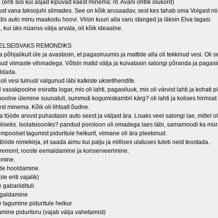
(eriti siis kui asjad kipuvad käest minema: nt. Avarii ohtlik olukord)
st vana taksojuhi silmades. See on kõik arusaadav, sest kes tahab oma Volgast nii li
is auto minu maakodu hoovi. Viisin kuuri alla varu stanged ja läksin Elva tagasi.
, kui üks nüanss välja arvata, oli kõik ideaalne.
ELSEISVAKS REMONDIKS
põhjalikult üle ja avastasin, et pagasiruumis ja mattide alla oli tekkinud vesi. Oli se
unud viimaste vihmadega. Võtsin matid välja ja kuivatasin salongi põranda ja pagas
eldada.
li vesi tulnud/ valgunud läbi katkiste uksetihendite.
vasakpoolne esiratta logar, mis oli lahti, pagasiluuk, mis oli värvist lahti ja kohati 
lne ülemine suunatuli, summuti kogumiskambri kärg? oli lahti ja kolises hirmsat mo
st minema. Kõik oli lihtsalt õudne.
 tööde arvust puhastasin auto seest ja väljast ära. Lisaks veel salongi lae, millel o
guliseks. Isolatsiooniks? pandud poroloon oli omadega laes läbi, samamoodi ka m
empoolset tagumist piduritule helkurit, viimane oli ära pleekinud.
tööde nimekirja, et saada aimu kui palju ja millises ulatuses tuleb neid teostada.
 remont, rooste eemaldamine ja konserveerimine.
amine.
ide hooldamine.
e eriti vajalik)
gabariidituli.
igaldamine
tagumine piduritule helkur
mine piduritoru (vajab välja vahetamist)