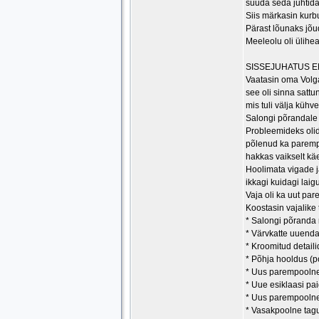
suuda seda juhtida 
Siis märkasin kurbu
Pärast lõunaks jõud
Meeleolu oli ülihea
SISSEJUHATUS E
Vaatasin oma Volga 
see oli sinna satt
mis tuli välja kühv
Salongi põrandale o
Probleemideks olid 
põlenud ka parempoo
hakkas vaikselt käe
Hoolimata vigade ja
ikkagi kuidagi lai
Vaja oli ka uut par
Koostasin vajalike 
* Salongi põranda
* Värvkatte uuend
* Kroomitud detail
* Põhja hooldus (pol
* Uus parempoolne 
* Uue esiklaasi pa
* Uus parempoolne 
* Vasakpoolne tagu