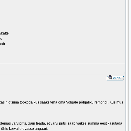
vkatte
ne
saab
Hakkasin otsima töökoda kus saaks teha oma Volgale põhjaliku remondi. Küsimus
olemas värviprits. Sain teada, et värvi pritsi saab väikse summa eest kasutada
 ühte kõrval olevasse angaari.