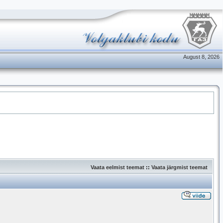
August 8, 2026
Vaata eelmist teemat
::
Vaata järgmist teemat