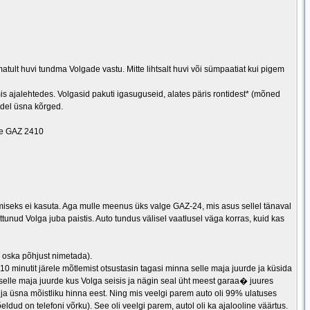
tult huvi tundma Volgade vastu. Mitte lihtsalt huvi või sümpaatiat kui pigem
is ajalehtedes. Volgasid pakuti igasuguseid, alates päris rontidest* (mõned
gadel üsna kõrged.
ine GAZ 2410
dmiseks ei kasuta. Aga mulle meenus üks valge GAZ-24, mis asus sellel tänaval
tunud Volga juba paistis. Auto tundus välisel vaatlusel väga korras, kuid kas
i oska põhjust nimetada).
10 minutit järele mõtlemist otsustasin tagasi minna selle maja juurde ja küsida
 selle maja juurde kus Volga seisis ja nägin seal üht meest garaa� juures
ja üsna mõistliku hinna eest. Ning mis veelgi parem auto oli 99% ulatuses
dud on telefoni võrku). See oli veelgi parem, autol oli ka ajalooline väärtus.