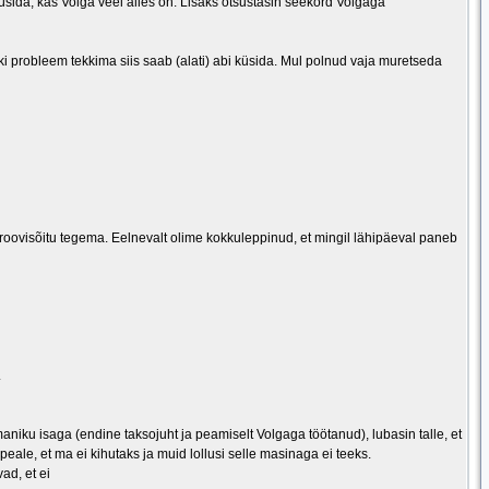
küsida, kas Volga veel alles on. Lisaks otsustasin seekord Volgaga
ski probleem tekkima siis saab (alati) abi küsida. Mul polnud vaja muretseda
proovisõitu tegema. Eelnevalt olime kokkuleppinud, et mingil lähipäeval paneb
.
aniku isaga (endine taksojuht ja peamiselt Volgaga töötanud), lubasin talle, et
 peale, et ma ei kihutaks ja muid lollusi selle masinaga ei teeks.
ad, et ei