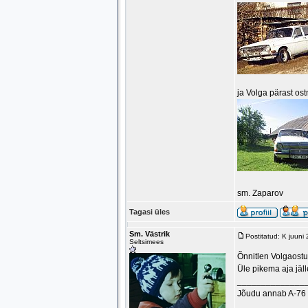
ja Volga pärast ost
sm. Zaparov
Tagasi üles
Sm. Västrik
Postitatud: K juuni
Seltsimees
Õnnitlen Volgaostu
Üle pikema aja jälle
______________
Jõudu annab A-76