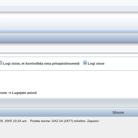
Logi sisse, et kontrollida oma privaatsõnumeid
Logi sisse
oorum
->
Lugejate autod
Sõnum
 29, 2005 10:24 am
Postita teema: GAZ 24 (1977) roheline, Zaparov