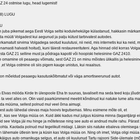
Z 24 ostmise lugu, head lugemist!
78) LUGU
GU
in juba pikemat aega Eesti Volga seltsi kodulehekülge külastanud, hakkasin märkama
 müüti Volgadest kui aegunud ja palju kütust tarbivatest autodes.
amatult sirvima Volgadega seotud kuulutusi, nii neid, mis internetis kui ka neid, m
amasti halvasti hoitud), kuni täiesti restaureerituteni. Aga hinnad olid korras Vol
osta GAZ 21 selline must ja põdraga kapotil või hoopiski helesinine GAZ 2410.
de omamine oli peaaegu võimatu, sest GAZ 21 on minu mõistes ülikallis ja helesin
et Volga ostmine oli siis pigem kauge unistus, kui reaalsus.
l on mõeldud peaaegu kasutuskõlbmatut või väga amortiseerunud autot.
in Elvas mööda Kirde tn ülespoole Eha tn suunas, tavaliselt ma seda teed koju jõu
 ta veel alles on. Olin vaid paarkümmend meetrit kõndinud kui natuke lume alla mat
da müüma, sellest polnud mul veel õrna aimugi.
st auto lähedal olevas maja hoovis tegutsemas. Minu esimene mõte oli, et
st , kas see Volga müüa on. Kuid äkki kadus mul julgus küsima minna (tagantjärgi e
uid see Volga jäi mu hinge ja mõtetesse ning see auto ei andnud mulle rahu. Pärast 
 kohta. Kaotada polnud mul tegelikult midagi. Läksin siis natuke ebaleva olemisega
 lähemale ütlesin tere ja küsin kas Volga müüa on. Ning oh imet, Volga oligi müüa 
 käigus auto omanikuga selgus, et auto oli kuulunud Tartu rajooni Side-ülemale (mõel