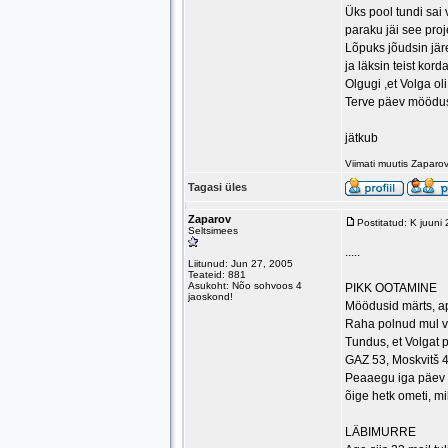
Üks pool tundi sai
paraku jäi see pro
Lõpuks jõudsin jär
ja läksin teist korda
Olgugi ,et Volga o
Terve päev möödus
jätkub
Viimati muutis Zaparo
Tagasi üles
Zaparov
Postitatud: K juuni
Seltsimees
.....
Liitunud: Jun 27, 2005
Teateid: 881
Asukoht: Nõo sohvoos 4
PIKK OOTAMINE
jaoskond!
Möödusid märts, apr
Raha polnud mul ve
Tundus, et Volgat 
GAZ 53, Moskvitš 4
Peaaegu iga päev s
õige hetk ometi, mi
LÄBIMURRE