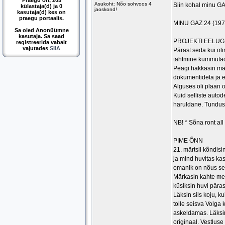
Praegu on, 205
Asukoht: Nõo sohvoos 4
Siin kohal minu GA
külastaja(d) ja 0
jaoskond!
kasutaja(d) kes on
praegu portaalis.
MINU GAZ 24 (19
Sa oled Anonüümne
kasutaja. Sa saad
PROJEKTI EELU
registreerida vabalt
vajutades
SIIA
Pärast seda kui ol
tahtmine kummutada
Peagi hakkasin märk
dokumentideta ja en
Alguses oli plaan 
Kuid selliste auto
haruldane. Tundus ,
NB! * Sõna ront al
PIME ÕNN
21. märtsil kõndis
ja mind huvitas kas
omanik on nõus se
Märkasin kahte mee
küsiksin huvi pära
Läksin siis koju, k
tolle seisva Volga
askeldamas. Läksin
originaal. Vestluse