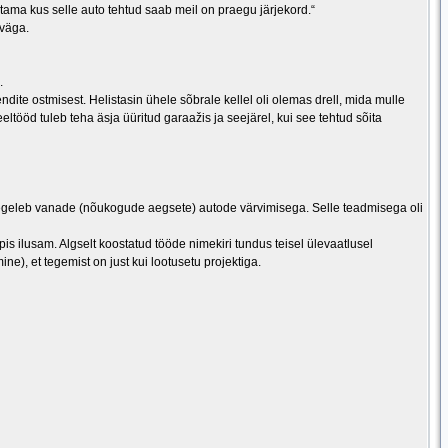
atama kus selle auto tehtud saab meil on praegu järjekord.“
 väga.
.
ndite ostmisest. Helistasin ühele sõbrale kellel oli olemas drell, mida mulle
eltööd tuleb teha äsja üüritud garaažis ja seejärel, kui see tehtud sõita
tegeleb vanade (nõukogude aegsete) autode värvimisega. Selle teadmisega oli
pis ilusam. Algselt koostatud tööde nimekiri tundus teisel ülevaatlusel
ne), et tegemist on just kui lootusetu projektiga.