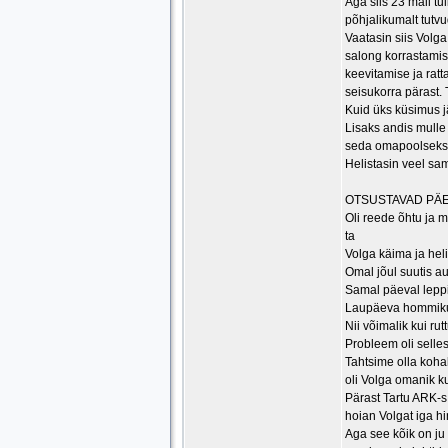
Aga siis 23 mail tu
põhjalikumalt tutvu
Vaatasin siis Volga
salong korrastamist
keevitamise ja rat
seisukorra pärast.
Kuid üks küsimus j
Lisaks andis mulle
seda omapoolseks k
Helistasin veel sam
OTSUSTAVAD PÄ
Oli reede õhtu ja 
ta
Volga käima ja helis
Omal jõul suutis au
Samal päeval leppi
Laupäeva hommikul 
Nii võimalik kui ru
Probleem oli selle
Tahtsime olla kohal
oli Volga omanik ku
Pärast Tartu ARK-s 
hoian Volgat iga hi
Aga see kõik on ju 