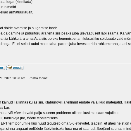
tta logar (kinnitada)
tus matid
ekad armatuurlaualt.
d
ori ribide avamise ja sulgemise hoob.
paigaldamine ja piduritoru ära teha siis peaks juba ülevaatluselt läbi saama. Ka vär
alt ja kähku ära teha. Aga siis poleks tegemist enam luksusliku sõiduauto vaid mõ
isega. Ei, ei sellist autot ma ei taha, parem juba investeerida rohkem raha ja asi 
 29, 2005 10:28 am
Postita teema:
in käinud Tallinnas külas sm. Klabunovil ja tellinud endale vajalikud materjalid. 
as kus
ntida või värvida vaid palju suurem probleem oli see kust ma saan vajalikud
li, taldlihvija jne, tööde teostamiseks.
EPT territooriumile kus nüüd tegutseb oma 5-6 ettevõtet, teadsin, et ühes neist on 
gat sinna angaari eeltööde läbiviimiseks tuua ma ei saanud. Seejärel suunati mind