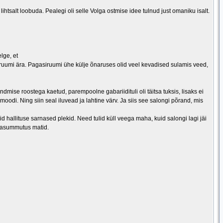
htsalt loobuda. Pealegi oli selle Volga ostmise idee tulnud just omaniku isalt.
lge, et
iruumi ära. Pagasiruumi ühe külje õnaruses olid veel kevadised sulamis veed,
pindmise roostega kaetud, parempoolne gabariidituli oli täitsa tuksis, lisaks ei
odi. Ning siin seal iluvead ja lahtine värv. Ja siis see salongi põrand, mis
lid hallituse sarnased plekid. Need tulid küll veega maha, kuid salongi lagi jäi
ürasummutus matid.