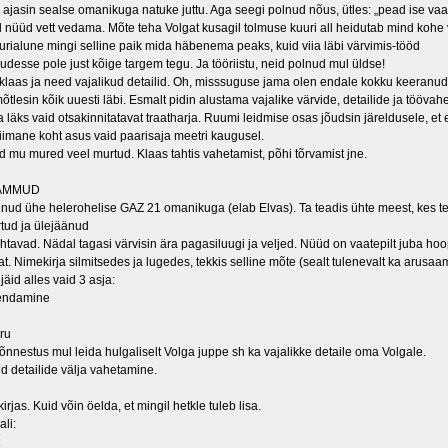
a ajasin sealse omanikuga natuke juttu. Aga seegi polnud nõus, ütles: „pead ise va
 nüüd vett vedama. Mõte teha Volgat kusagil tolmuse kuuri all heidutab mind kohe
urialune mingi selline paik mida häbenema peaks, kuid viia läbi värvimis-tööd
udesse pole just kõige targem tegu. Ja tööriistu, neid polnud mul üldse!
siklaas ja need vajalikud detailid. Oh, misssuguse jama olen endale kokku keeranud
tlesin kõik uuesti läbi. Esmalt pidin alustama vajalike värvide, detailide ja töövahe
 läks vaid otsakinnitatavat traatharja. Ruumi leidmise osas jõudsin järeldusele, et e
Viimane koht asus vaid paarisaja meetri kaugusel.
d mu mured veel murtud. Klaas tahtis vahetamist, põhi tõrvamist jne.
SAMMUD
unud ühe helerohelise GAZ 21 omanikuga (elab Elvas). Ta teadis ühte meest, kes 
tud ja ülejäänud
ehtavad. Nädal tagasi värvisin ära pagasiluugi ja veljed. Nüüd on vaatepilt juba hoo
t. Nimekirja silmitsedes ja lugedes, tekkis selline mõte (sealt tulenevalt ka arusaami
jäid alles vaid 3 asja:
uendamine
oru
õnnestus mul leida hulgaliselt Volga juppe sh ka vajalikke detaile oma Volgale.
d detailide välja vahetamine.
kirjas. Kuid võin öelda, et mingil hetkle tuleb lisa.
ali: