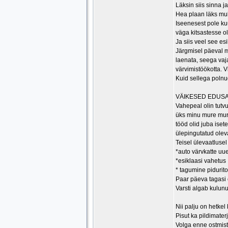
Läksin siis sinna j
Hea plaan läks mul
Iseenesest pole ku
väga kitsastesse ol
Ja siis veel see e
Järgmisel päeval mõ
laenata, seega vaja
värvimistöökotta. 
Kuid sellega polnu
VÄIKESED EDU
Vahepeal olin tutv
üks minu mure mur
tööd olid juba iset
ülepingutatud oleva
Teisel ülevaatlusel 
*auto värvkatte u
*esiklaasi vahetus
* tagumine pidurit
Paar päeva tagasi 
Varsti algab kulunu
Nii palju on hetkel 
Pisut ka pildimaterj
Volga enne ostmist