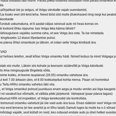
li kaua oodatud läbi murre. Pärast pikka ootamist otsustasin huvi pärast omanikult 
da.
 põhjalikud üle ja selgus, et Volga värvkatte vajab uuendamist,
 ja lisaks veel üht-teist teha. Need tööd olid mulle jõukohased ning isegi kui peak
takoobaste
 Tundub uskumatuna, et 6 aastat väljas seisnud auto nii heas korras on.
äi tookord õhku rippuma: kas Volga ikka käima läheb?
 lähisugulane vajaliku summa raha, et see Volga ära osta. Ta ise nimetada
ingituseks 12.klassi lõpetamise puhul.
a päeva õhtul omanikule ja ütlesin, et ostan selle Volga kindlasti ära.
EVAD
mul helises telefon, sealt kõlas Volga omaniku hääl. Nimelt kutsus ta mind Volgaga 
tab siis mulle. Läksin siis kohale ja keerasin süütevõtit ja Volga käivituski.
to ilma mingisuguste tõrgeteta sõita.
sime kokku, et teeme laupäeval (28.05) omaniku vahetuse ära.
kell 7.00 ärkasin üles, et 8.00 kokkulepitud kohta minna. Plaan oli hommikul
ttu Tartu ARKs omaniku vahetus läbi viia.
s, et Volga omanikul polnud juunikuus enam aega ja muidu veniks asi liiga kaugele
 nii varakult kui võimalik, et vältida pikki järjekordi. Vahepeal (paar päeva tagasi)
tsunud ARK-ist inspektori, et Volga kerekoodid üle kontrollida.
toimunud omaniku vahetust jäi üle vaid auto ära tuua. Elvas rääkisin veel Volga om
nna eest tervena (ei tee avariid ja ei lõhu laiali).Samuti luges ta mulle ka n.ö sõnad
mõistagi vajalik, sest küllalt on neid, kes ostavad endale auto ja ühel hetkel avastav