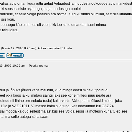
 väljas auto omanikuga juttu aetud Volgadest ja muudest nõukogude auto markidest. 
jekt seoses teiste asjadega ja ajapuudusega pooleli.
eldusele, et selle Volga peaksin ära ostma. Kuid küsimus oli millal, sest siis kim
 siis koju.
li peaaegu käe ulatuses oli veel pikk tee selle omandamiseni minna.
 rahulolus.
v (N mär 17, 2016 8:23 am), kokku muudetud 3 korda
 29, 2005 10:25 am
Postita teema:
ill ja lõpuks jõudis kätte mai kuu, kuid mingit edasi minekut polnud.
el ikka koos ja kui midagi saingi läks see kohe millegi muu peale ära.
polnud nii lihtne omandada (osta) kui arvasin. Vahepeal mõlkusid mõttes juba
12ie ja VAZ 21011. Viimased kolm olid tunduvalt odavamad kui GAZ 24.
ai mööda käidud sellest majast kus see Volga seisis ja mõtlesin kuna tuleb see
llal ma selle autoga sõita saan.