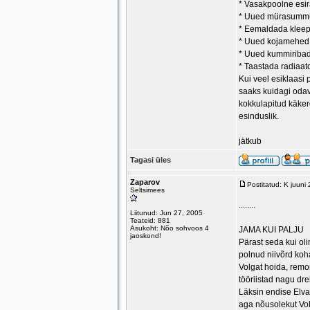
* Vasakpoolne esira
* Uued mürasummu
* Eemaldada kleep
* Uued kojamehed
* Uued kummiriba
* Taastada radiaat
Kui veel esiklaasi 
saaks kuidagi odav
kokkulapitud käkerd
esinduslik.
jätkub
Tagasi üles
Zaparov
Postitatud: K juuni
Seltsimees
........
Liitunud: Jun 27, 2005
Teateid: 881
Asukoht: Nõo sohvoos 4
JAMA KUI PALJU
jaoskond!
Pärast seda kui ol
polnud niivõrd koh
Volgat hoida, remo
tööriistad nagu drel
Läksin endise Elva 
aga nõusolekut Vol