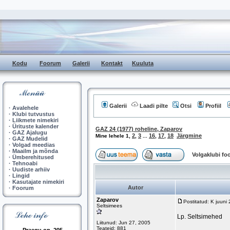
Kodu
Foorum
Galerii
Kontakt
Kuuluta
Galerii
Laadi pilte
Otsi
Profiil
·
Avalehele
·
Klubi tutvustus
·
Liikmete nimekiri
·
Ürituste kalender
GAZ 24 (1977) roheline, Zaparov
·
GAZ Ajalugu
2
3
16
17
18
Järgmine
Mine lehele
1
,
,
...
,
,
·
GAZ Mudelid
·
Volgad meedias
·
Maailm ja mõnda
Volgaklubi f
·
Ümberehitused
·
Tehnoabi
·
Uudiste arhiiv
·
Lingid
·
Kasutajate nimekiri
Autor
·
Foorum
Zaparov
Postitatud: K juuni
Seltsimees
Lp. Seltsimehed
Liitunud: Jun 27, 2005
Teateid: 881