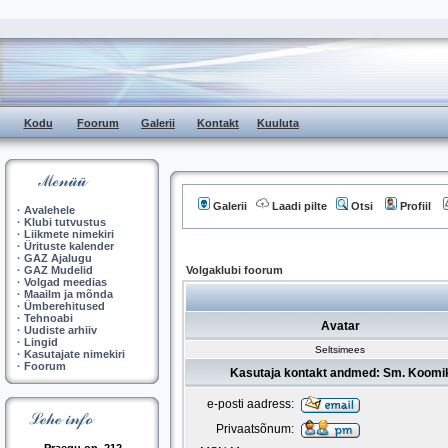
Kodu
Foorum
Galerii
Kontakt
Kuuluta
Galerii
Laadi pilte
Otsi
Profiil
·
Avalehele
·
Klubi tutvustus
·
Liikmete nimekiri
·
Ürituste kalender
·
GAZ Ajalugu
·
GAZ Mudelid
Volgaklubi foorum
·
Volgad meedias
·
Maailm ja mõnda
·
Ümberehitused
·
Tehnoabi
Avatar
·
Uudiste arhiiv
·
Lingid
Seltsimees
·
Kasutajate nimekiri
·
Foorum
Kasutaja kontakt andmed: Sm. Koomi
e-posti aadress:
Privaatsõnum: