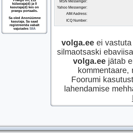
Praegu on, 212
MSN Messenger:
külastaja(d) ja 0
kasutaja(d) kes on
Yahoo Messenger:
praegu portaalis.
AIM Aadress:
Sa oled Anonüümne
ICQ Number:
kasutaja. Sa saad
registreerida vabalt
vajutades
SIIA
volga.ee
ei vastuta 
silmaotsaski ebaviisak
volga.ee
jätab e
kommentaare, mi
Foorumi kasutust
lahendamise mehhan