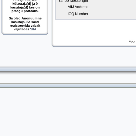
Praegu on, 282
Yahoo Messenger:
külastaja(d) ja 0
AIM Aadress:
kasutaja(d) kes on
praegu portaalis.
ICQ Number:
Sa oled Anonüümne
kasutaja. Sa saad
registreerida vabalt
vajutades
SIIA
Foor