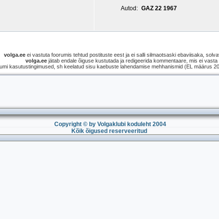
Autod:
GAZ 22 1967
volga.ee
ei vastuta foorumis tehtud postituste eest ja ei salli silmaotsaski ebaviisaka, solvav
volga.ee
jätab endale õiguse kustutada ja redigeerida kommentaare, mis ei vasta s
umi kasutustingimused, sh keelatud sisu kaebuste lahendamise mehhanismid (EL määrus 2021
Copyright © by Volgaklubi koduleht 2004
Kõik õigused reserveeritud