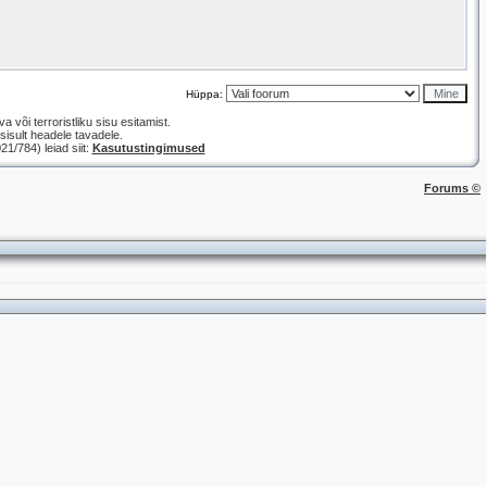
Hüppa:
a või terroristliku sisu esitamist.
isult headele tavadele.
/784) leiad siit:
Kasutustingimused
Forums ©