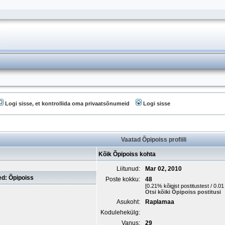
Logi sisse, et kontrollida oma privaatsõnumeid
Logi sisse
Vaatad Õpipoiss profiili
Kõik Õpipoiss kohta
Liitunud:
Mar 02, 2010
d: Õpipoiss
Poste kokku:
48
[0.21% kõigist postitustest / 0.0
Otsi kõiki Õpipoiss postitusi
Asukoht:
Raplamaa
Kodulehekülg:
Vanus:
29