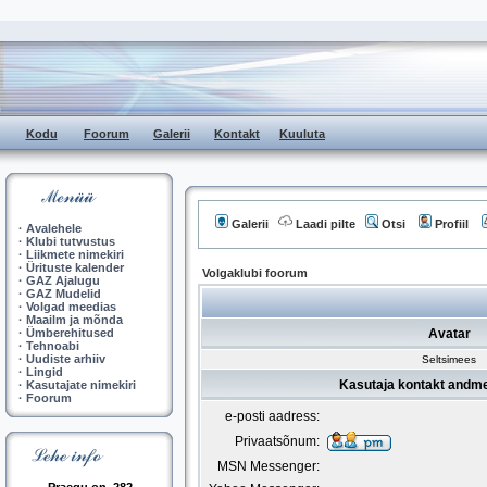
Kodu
Foorum
Galerii
Kontakt
Kuuluta
Galerii
Laadi pilte
Otsi
Profiil
·
Avalehele
·
Klubi tutvustus
·
Liikmete nimekiri
·
Ürituste kalender
Volgaklubi foorum
·
GAZ Ajalugu
·
GAZ Mudelid
·
Volgad meedias
·
Maailm ja mõnda
·
Ümberehitused
Avatar
·
Tehnoabi
·
Uudiste arhiiv
Seltsimees
·
Lingid
Kasutaja kontakt andme
·
Kasutajate nimekiri
·
Foorum
e-posti aadress:
Privaatsõnum:
MSN Messenger: