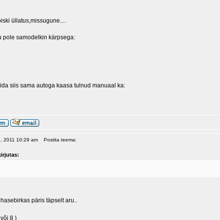
iski üllatus,missugune....
gu pole samodelkin kärpsega:
ida siis sama autoga kaasa tulnud manuaal ka:
02, 2011 10:29 am
Postita teema:
irjutas:
ehasebirkas päris täpselt aru..
või 8 )