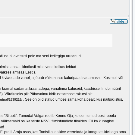
htlustusi-avastusi pole ma seni kellegiga arutanud.
ise aastat, kindlasti mitte vene kolkas tehtud.
väikses armsas Eestis.
id kiviaedade vahel ja jõuab väikesesse kaluripaadisadamasse. Kus meil või
a on taamal sadamat kraanadega, vanalinna katuseid, kaadrisse ilmub müüril
03). Võrdluseks pilt Pühavaimu kirikust sarnase rakursi alt:
. See on pildistatud umbes sama koha pealt, kus näitsik istus.
iginal/1839215/
st "Siluett". Tumedat Volgat roolib Kenno Oja, kes on tuntud eesti-poola
väiksemaid osi ka teiste NSVL filmistuudiote filmides. Oli ka kunagise
to/
 preili Ärnja osas, kes Tootsil aitas kive veeretada ja kangutas kivi taga oma