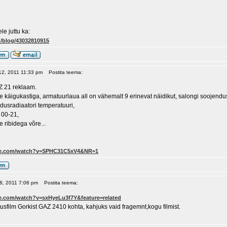
e juttu ka:
u/blog/43032810915
 12, 2011 11:33 pm
Postita teema:
Z 21 reklaam.
 käigukastiga, armatuurlaua all on vähemalt 9 erinevat näidikut, salongi soojenduse
dusradiaatori temperatuuri,
- 00-21,
e ribidega võre...
be.com/watch?v=SPHC31C5xV4&NR=1
 08, 2011 7:06 pm
Postita teema:
e.com/watch?v=sxHyeLu3f7Y&feature=related
usfilm Gorkist GAZ 2410 kohta, kahjuks vaid fragemnt,kogu filmist.