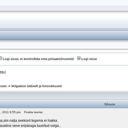
Logi sisse, et kontrollida oma privaatsõnumeid
Logi sisse
ne.)
oorum
->
Volgadest üldiselt ja fotonäitused
Sõnum
01, 2011 6:55 pm
Postita teema:
iga,siis nalja seekord tegema ei hakka.
tavaline vene eripäraga tuunitud volga...