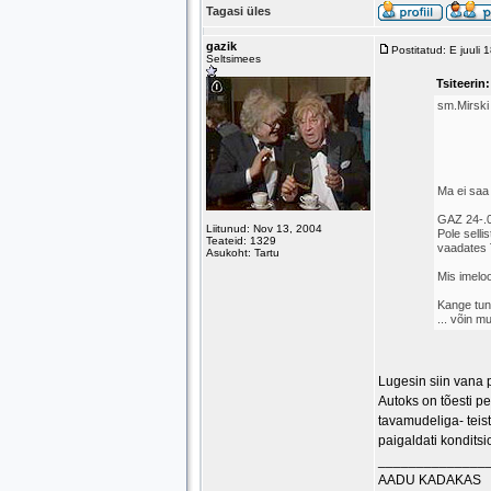
Tagasi üles
gazik
Postitatud: E juuli
Seltsimees
Tsiteerin:
sm.Mirski 
Ma ei saa 
GAZ 24-.0 
Liitunud: Nov 13, 2004
Pole selli
Teateid: 1329
vaadates ¨
Asukoht: Tartu
Mis imelo
Kange tunn
... võin m
Lugesin siin vana p
Autoks on tõesti p
tavamudeliga- teis
paigaldati konditsi
______________
AADU KADAKAS