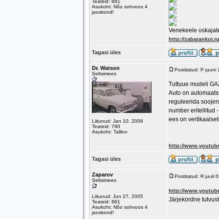
Teateid: 881
Asukoht: Nõo sohvoos 4
jaoskond!
Venekeele oskajatel
http://zabarankoi.r
Tagasi üles
Dr. Watson
Postitatud: P juuni
Seltsimees
Tuttuue mudeli GA
Auto on automaatse
reguleerida soojen
number eritellitud 
ees on vertikaalset
Liitunud: Jan 10, 2006
Teateid: 790
Asukoht: Tallinn
http://www.youtu
Tagasi üles
Zaparov
Postitatud: R juuli
Seltsimees
http://www.youtub
Liitunud: Jun 27, 2005
Järjekordne tutvust
Teateid: 881
Asukoht: Nõo sohvoos 4
jaoskond!