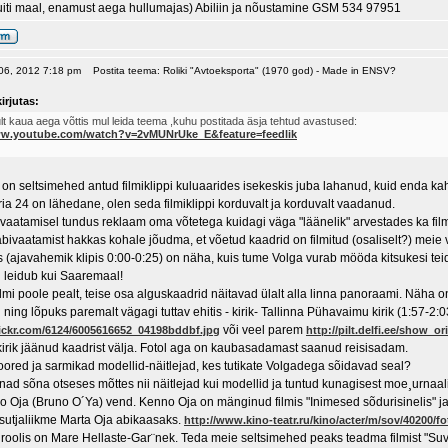
uiti maal, enamust aega hullumajas) Abiliin ja nõustamine GSM 534 97951
 06, 2012 7:18 pm
Postita teema: Roliki "Avtoeksporta" (1970 god) - Made in ENSV?
irjutas:
t kaua aega võttis mul leida teema ,kuhu postitada äsja tehtud avastused:
ww.youtube.com/watch?v=2vMUNrUke_E&feature=feedlik
a on seltsimehed antud filmiklippi kuluaarides isekeskis juba lahanud, kuid enda ka
a 24 on lähedane, olen seda filmiklippi korduvalt ja korduvalt vaadanud.
aatamisel tundus reklaam oma võtetega kuidagi väga "läänelik" arvestades ka filmim
bivaatamist hakkas kohale jõudma, et võetud kaadrid on filmitud (osaliselt?) meie 
s (ajavahemik klipis 0:00-0:25) on näha, kuis tume Volga vurab mööda kitsukesi te
u leidub kui Saaremaal!
filmi poole pealt, teise osa alguskaadrid näitavad ülalt alla linna panoraami. Näh
u ning lõpuks paremalt vägagi tuttav ehitis - kirik- Tallinna Pühavaimu kirik (1:57-2:
või veel parem
flickr.com/6124/6005616652_04198bddbf.jpg
http://pilt.delfi.ee/show_or
 kirik jäänud kaadrist välja. Fotol aga on kaubasadamast saanud reisisadam.
oored ja sarmikad modellid-näitlejad, kes tutikate Volgadega sõidavad seal?
ad sõna otseses mõttes nii näitlejad kui modellid ja tuntud kunagisest moe¸urnaali
no Oja (Bruno O´Ya) vend. Kenno Oja on mänginud filmis "Inimesed sõdurisinelis" ja 
sutjaliikme Marta Oja abikaasaks.
http://www.kino-teatr.ru/kino/acter/m/sov/40200/fo
oolis on Mare Hellaste-Gar¨nek. Teda meie seltsimehed peaks teadma filmist "Suvi",