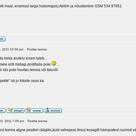
uiti maal, enamust aega hullumajas) Abiliin ja nõustamine GSM 534 97951
02, 2011 10:59 pm
Postita teema:
eda birka arutelu enam tuleb...
meie eriti midagi postitada pole
...
õi siis pole huvitav teema või taluvõi.
ekte" oli ju fotode seas ka:
 03, 2011 7:05 pm
Postita teema:
est teema algne pealkiri räägiks,kuid vahepeal ilmus kusagilt hämaratest ruumist vä