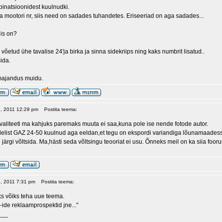
binatsioonidest kuulnudki.
ja mootori nr, siis need on sadades tuhandetes. Eriseeriad on aga sadades...
is on?
võetud ühe tavalise 24'ja birka ja sinna sidekriips ning kaks numbrit lisatud..
sida.
majandus muidu.
02, 2011 12:29 pm
Postita teema:
kvaliteeti ma kahjuks paremaks muuta ei saa,kuna pole ise nende fotode autor.
list GAZ 24-50 kuulnud aga eeldan,et tegu on ekspordi variandiga lõunamaadesse. Is
d järgi võltsida. Ma,hästi seda võltsingu teooriat ei usu. Õnneks meil on ka siia 
2, 2011 7:31 pm
Postita teema:
ks võiks teha uue teema.
-ide reklaamprospektid jne..."
___