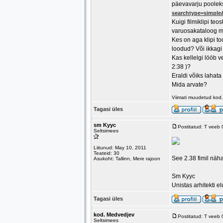
päevavarju pooleks
searchtype=simple
Kuigi filmiklipi te
varuosakataloog mä
Kes on aga klipi to
loodud? Või ikkagi
Kas kellelgi lööb ve
2:38 )?
Eraldi võiks lahat
Mida arvate?
Viimati muudetud kod
Tagasi üles
sm Kyyc
Postitatud: T veeb
Seltsimees
Liitunud: May 10, 2011
Teateid: 30
See 2.38 fimil näh
Asukoht: Tallinn, Mere rajoon
Sm Kyyc
Unistas arhitekti 
Tagasi üles
kod. Medvedjev
Postitatud: T veeb
Seltsimees