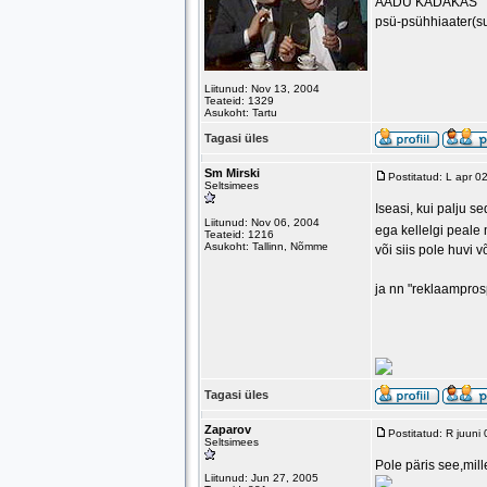
AADU KADAKAS
psü-psühhiaater(s
Liitunud: Nov 13, 2004
Teateid: 1329
Asukoht: Tartu
Tagasi üles
Sm Mirski
Postitatud: L apr 
Seltsimees
Iseasi, kui palju s
Liitunud: Nov 06, 2004
ega kellelgi peale 
Teateid: 1216
Asukoht: Tallinn, Nõmme
või siis pole huvi v
ja nn "reklaamprosp
Tagasi üles
Zaparov
Postitatud: R juuni
Seltsimees
Pole päris see,mill
Liitunud: Jun 27, 2005