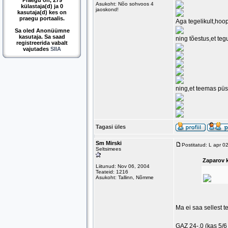
Praegu on, 279
Asukoht: Nõo sohvoos 4
külastaja(d) ja 0
jaoskond!
kasutaja(d) kes on
praegu portaalis.
Aga tegelikult,hoop
Sa oled Anonüümne
kasutaja. Sa saad
ning tõestus,et te
registreerida vabalt
vajutades
SIIA
ning,et teemas püs
Tagasi üles
Sm Mirski
Postitatud: L apr 
Seltsimees
Zaparov k
Liitunud: Nov 06, 2004
Teateid: 1216
Asukoht: Tallinn, Nõmme
Ma ei saa sellest t
GAZ 24-.0 (kas 5/6 