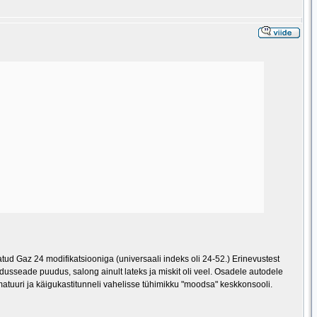
tud Gaz 24 modifikatsiooniga (universaali indeks oli 24-52.) Erinevustest
usseade puudus, salong ainult lateks ja miskit oli veel. Osadele autodele
armatuuri ja käigukastitunneli vahelisse tühimikku "moodsa" keskkonsooli.