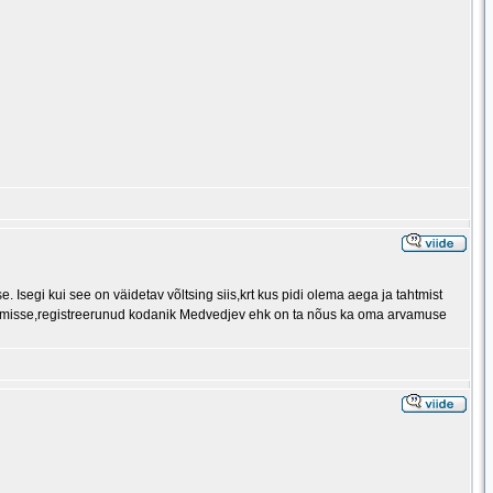
egi kui see on väidetav võltsing siis,krt kus pidi olema aega ja tahtmist
foorumisse,registreerunud kodanik Medvedjev ehk on ta nõus ka oma arvamuse