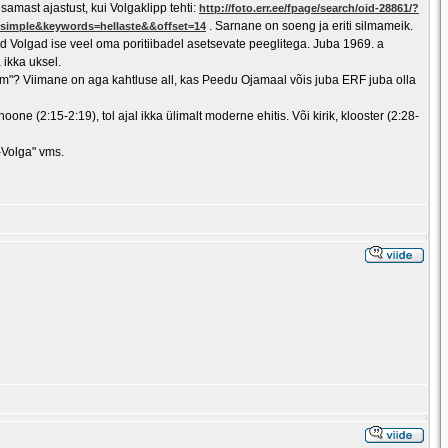
amast ajastust, kui Volgaklipp tehti:
http://foto.err.ee/fpage/search/oid-28861/?
. Sarnane on soeng ja eriti silmameik.
pe=simple&keywords=hellaste&&offset=14
vad Volgad ise veel oma poritiibadel asetsevate peeglitega. Juba 1969. a
ikka uksel.
mfilm"? Viimane on aga kahtluse all, kas Peedu Ojamaal võis juba ERF juba olla
oone (2:15-2:19), tol ajal ikka ülimalt moderne ehitis. Või kirik, klooster (2:28-
-Volga" vms.