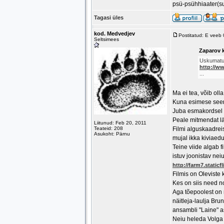
psü-psühhiaater(s
Tagasi üles
kod. Medvedjev
Postitatud: E veeb
Seltsimees
Zaparov k
Uskumatul
http://w
...
Ma ei tea, võib oll
Kuna esimese seeri
Juba esmakordsel v
Peale mitmendat lä
Liitunud: Feb 20, 2011
Teateid: 208
Filmi alguskaadrei
Asukoht: Pärnu
mujal ikka kiviaed
Teine viide algab 
istuv joonistav nei
http://farm7.static
Filmis on Oleviste
Kes on siis need n
Aga tõepoolest on n
näitleja-laulja Bru
ansambli "Laine" a
Neiu heleda Volga r