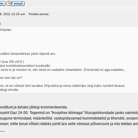
 18, 2011 12:16 am
Postita teema:
:
kirjutas:
sellest tehasebirkas päris täpselt aru..
(kas 5/6 või 8 )
stest kombinatsioonidest kuulnudki.
assii nr ja mootori nr, siis need on sadades tuhandetes. Eriseeriad on aga sadades...
om see siis on?
e, et on võetud ühe tavalise 24'ja birka ja sinna sidekriips ning kaks numbrit lisatud..
uidugi eksida.
ostitust ja tahaks jällegi kommenteerida.
esueht Gaz 24-50. Tegemist on "troopilise kliimaga" lõunapiirkondade jaoks valmista
tsugune termostaat, määrdeõlid, vastupidavamad kummidetailid ja tihendid, soojend
oneer, mille torud võtsid näiteks juhilt ära selle viimase põlveruumi ja mis tekitas 
___