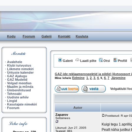
Kodu
Foorum
Galerii
Kontakt
Kuuluta
Galerii
Laadi pilte
Otsi
Profiil
·
Avalehele
·
Klubi tutvustus
·
Liikmete nimekiri
·
Ürituste kalender
GAZ-ide reklaamprospektid ja pildid (Avtoexport j
·
GAZ Ajalugu
Eelmine
1
2
3
4
6
7
Järgmine
Mine lehele
,
,
,
,
5
,
,
·
GAZ Mudelid
·
Volgad meedias
·
Maailm ja mõnda
Volgaklubi f
·
Ümberehitused
·
Tehnoabi
·
Uudiste arhiiv
·
Lingid
·
Kasutajate nimekiri
Autor
·
Foorum
Zaparov
Postitatud: R apr 
Seltsimees
Kuigi tegu 1.aprill
Liitunud: Jun 27, 2005
Pealt näha justkui 
Teateid: 881