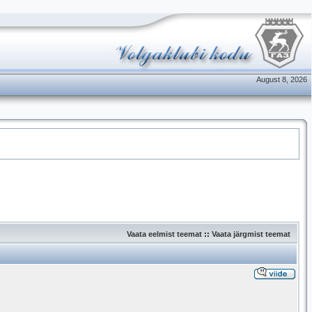
August 8, 2026
Vaata eelmist teemat
::
Vaata järgmist teemat