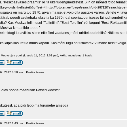
. "Keskpäevases praamis" oli ta üks tudengineidistest. Siin on mõned fotod temast s
&keywords=hellaste&&offset=4
http://foto.err.ee/fpage/search/oid-28712/?searchty
ostusajaks on märgitud 1970, arvan ma ise, et võib olla aastake varem. Sellele viita
ärab peegli asukohaks ukse ja ka 1970.ndal seeriatootmisesse läinud isendeil ka 
otja? Kas Moskva tellimusel "Tallinfilm", "Eesti Telefilm" või koguni "Eesti Reklaa
 Moskva kineastide toode?
el midagi tuttavlikku silme ette filmi vaadates, mõni arhitektuuriehitis? Näiteks see h
a ka klipis kasutatud muusikapalu. Kas mõni lugu on tuttavam? Viimane neist "Volga
. Medvedjev poolt (L veeb 11, 2012 3:03 pm), kokku muudetud 1 korda
 07, 2012 8:58 am
Postita teema:
a olev hoone meenutab Petseri kloostrit.
elukutsest, aga pidi leppima torumehe ametiga
 07, 2012 1:43 pm
Postita teema: