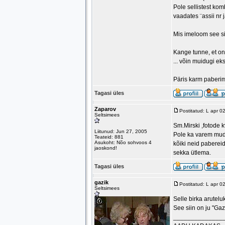
Pole sellistest kom
vaadates ¨assii nr 
Mis imeloom see si
Kange tunne, et on 
... võin muidugi ek
Päris karm paberi
Tagasi üles
Zaparov
Postitatud: L apr 
Seltsimees
Sm.Mirski ,fotode 
Liitunud: Jun 27, 2005
Pole ka varem mude
Teateid: 881
Asukoht: Nõo sohvoos 4
kõiki neid paberei
jaoskond!
sekka ütlema.
Tagasi üles
gazik
Postitatud: L apr 0
Seltsimees
Selle birka arutelu
See siin on ju "Gaz
______________