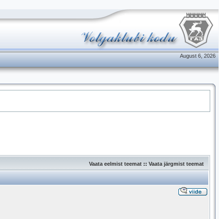
August 6, 2026
Vaata eelmist teemat
::
Vaata järgmist teemat