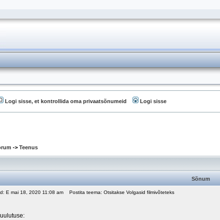
Logi sisse, et kontrollida oma privaatsõnumeid
Logi sisse
oorum
->
Teenus
Sõnum
ud: E mai 18, 2020 11:08 am
Postita teema: Otsitakse Volgasid filmivõteteks
uulutuse: