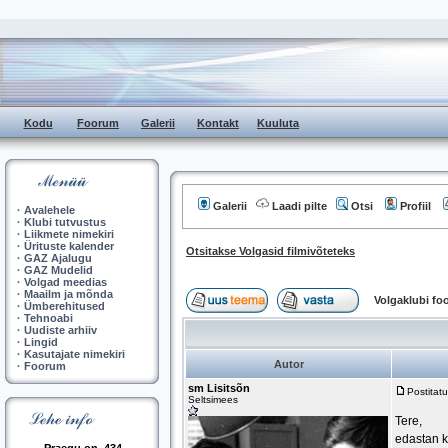
Kodu
Foorum
Galerii
Kontakt
Kuuluta
Galerii
Laadi pilte
Otsi
Profiil
·
Avalehele
·
Klubi tutvustus
·
Liikmete nimekiri
·
Ürituste kalender
Otsitakse Volgasid filmivõteteks
·
GAZ Ajalugu
·
GAZ Mudelid
·
Volgad meedias
·
Maailm ja mõnda
Volgaklubi f
·
Ümberehitused
·
Tehnoabi
·
Uudiste arhiiv
·
Lingid
·
Kasutajate nimekiri
Autor
·
Foorum
sm Lisitsõn
Postitat
Seltsimees
Tere,
edastan k