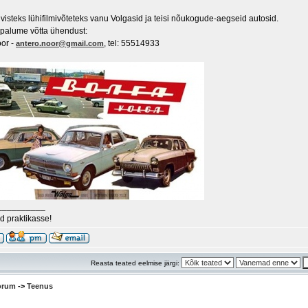
visteks lühifilmivõteteks vanu Volgasid ja teisi nõukogude-aegseid autosid.
l palume võtta ühendust:
or -
, tel: 55514933
antero.noor@gmail.com
__________
 praktikasse!
Reasta teated eelmise järgi:
oorum
->
Teenus