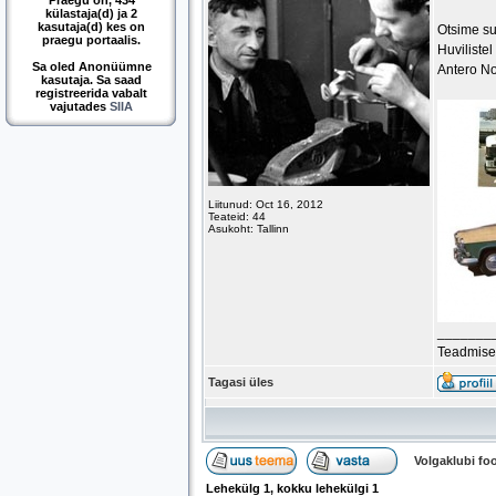
Praegu on, 434
külastaja(d) ja 2
kasutaja(d) kes on
Otsime su
praegu portaalis.
Huviliste
Sa oled Anonüümne
Antero No
kasutaja. Sa saad
registreerida vabalt
vajutades
SIIA
Liitunud: Oct 16, 2012
Teateid: 44
Asukoht: Tallinn
_______
Teadmised
Tagasi üles
Volgaklubi f
Lehekülg
1
, kokku lehekülgi
1