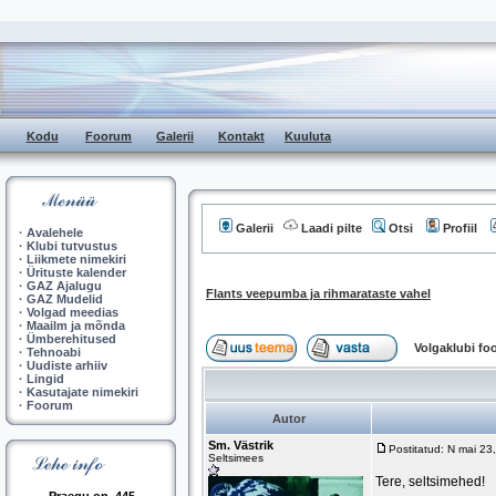
Kodu
Foorum
Galerii
Kontakt
Kuuluta
Galerii
Laadi pilte
Otsi
Profiil
·
Avalehele
·
Klubi tutvustus
·
Liikmete nimekiri
·
Ürituste kalender
·
GAZ Ajalugu
Flants veepumba ja rihmarataste vahel
·
GAZ Mudelid
·
Volgad meedias
·
Maailm ja mõnda
·
Ümberehitused
Volgaklubi f
·
Tehnoabi
·
Uudiste arhiiv
·
Lingid
·
Kasutajate nimekiri
·
Foorum
Autor
Sm. Västrik
Postitatud: N mai 2
Seltsimees
Tere, seltsimehed!