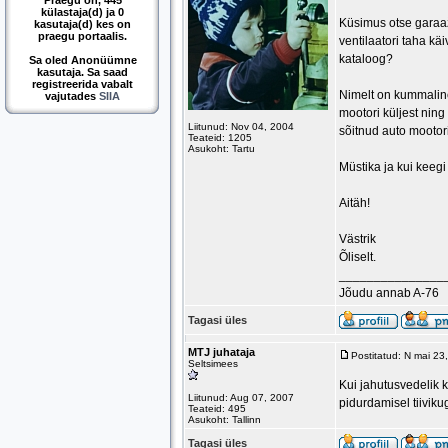
Praegu on, 445
külastaja(d) ja 0
Küsimus otse garaaž
kasutaja(d) kes on
praegu portaalis.
ventilaatori taha kä
kataloog?
Sa oled Anonüümne
kasutaja. Sa saad
registreerida vabalt
Nimelt on kummaline,
vajutades
SIIA
mootori küljest ning
Liitunud: Nov 04, 2004
sõitnud auto mootor
Teateid: 1205
Asukoht: Tartu
Müstika ja kui keegi
Aitäh!
Västrik
Õliselt.
_______________
Jõudu annab A-76
Tagasi üles
MTJ juhataja
Postitatud: N mai 2
Seltsimees
Kui jahutusvedelik k
Liitunud: Aug 07, 2007
pidurdamisel tiiviku
Teateid: 495
Asukoht: Tallinn
Tagasi üles