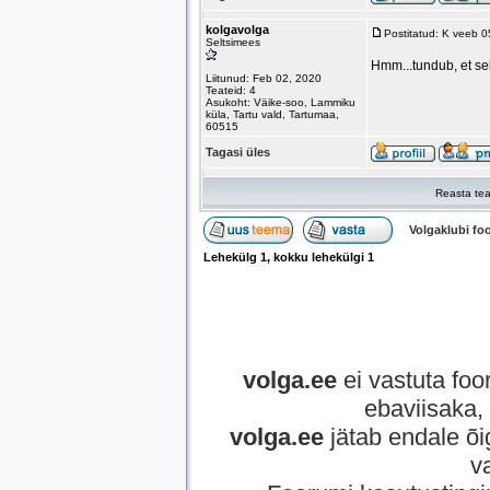
kolgavolga
Postitatud: K veeb 
Seltsimees
Hmm...tundub, et sel
Liitunud: Feb 02, 2020
Teateid: 4
Asukoht: Väike-soo, Lammiku
küla, Tartu vald, Tartumaa,
60515
Tagasi üles
Reasta tea
Volgaklubi f
Lehekülg
1
, kokku lehekülgi
1
volga.ee
ei vastuta foor
ebaviisaka, 
volga.ee
jätab endale õi
v