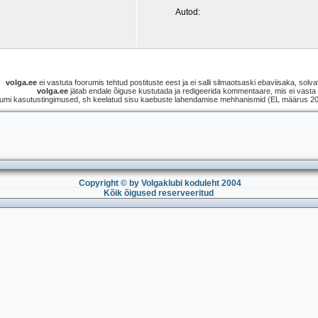
Autod:
volga.ee
ei vastuta foorumis tehtud postituste eest ja ei salli silmaotsaski ebaviisaka, solvav
volga.ee
jätab endale õiguse kustutada ja redigeerida kommentaare, mis ei vasta s
umi kasutustingimused, sh keelatud sisu kaebuste lahendamise mehhanismid (EL määrus 2021
Copyright © by Volgaklubi koduleht 2004
Kõik õigused reserveeritud