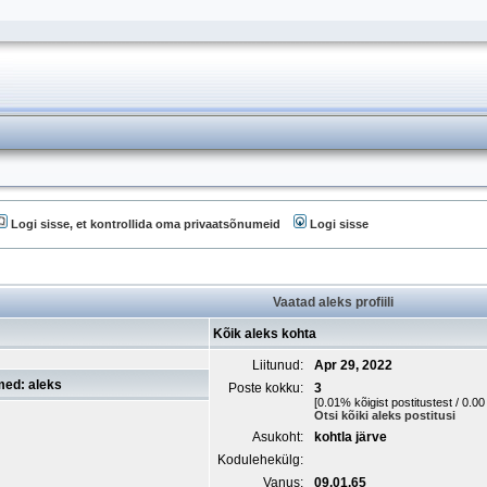
Logi sisse, et kontrollida oma privaatsõnumeid
Logi sisse
Vaatad aleks profiili
Kõik aleks kohta
Liitunud:
Apr 29, 2022
med: aleks
Poste kokku:
3
[0.01% kõigist postitustest / 0.0
Otsi kõiki aleks postitusi
Asukoht:
kohtla järve
Kodulehekülg:
Vanus:
09.01.65