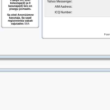
Praegu on, 2267
Yahoo Messenger:
külastaja(d) ja 0
kasutaja(d) kes on
AIM Aadress:
praegu portaalis.
ICQ Number:
Sa oled Anonüümne
kasutaja. Sa saad
registreerida vabalt
vajutades
SIIA
Foor