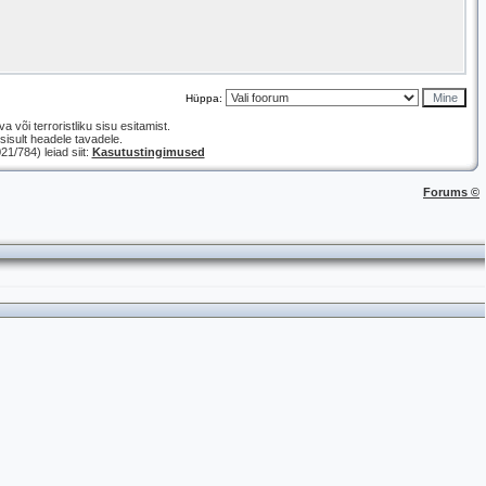
Hüppa:
a või terroristliku sisu esitamist.
isult headele tavadele.
/784) leiad siit:
Kasutustingimused
Forums ©