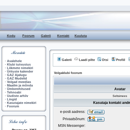
Kodu
Foorum
Galerii
Kontakt
Kuuluta
Galerii
Laadi pilte
Otsi
Profiil
·
Avalehele
·
Klubi tutvustus
·
Liikmete nimekiri
·
Ürituste kalender
Volgaklubi foorum
·
GAZ Ajalugu
·
GAZ Mudelid
·
Volgad meedias
·
Maailm ja mõnda
·
Ümberehitused
Avatar
·
Tehnoabi
·
Uudiste arhiiv
Seltsimees
·
Lingid
Kasutaja kontakt and
·
Kasutajate nimekiri
·
Foorum
e-posti aadress:
Privaatsõnum:
MSN Messenger: