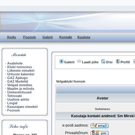
Kodu
Foorum
Galerii
Kontakt
Kuuluta
Galerii
Laadi pilte
Otsi
Profiil
·
Avalehele
·
Klubi tutvustus
·
Liikmete nimekiri
·
Ürituste kalender
·
GAZ Ajalugu
·
GAZ Mudelid
Volgaklubi foorum
·
Volgad meedias
·
Maailm ja mõnda
·
Ümberehitused
·
Tehnoabi
Avatar
·
Uudiste arhiiv
·
Lingid
·
Kasutajate nimekiri
Seltsimees
·
Foorum
Kasutaja kontakt andmed: Sm Mirski
e-posti aadress:
Privaatsõnum: