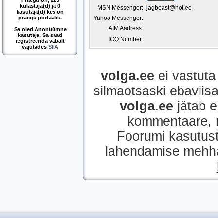
Praegu on, 223
külastaja(d) ja 0
MSN Messenger:
jagbeast@hot.ee
kasutaja(d) kes on
praegu portaalis.
Yahoo Messenger:
AIM Aadress:
Sa oled Anonüümne
kasutaja. Sa saad
ICQ Number:
registreerida vabalt
vajutades
SIIA
volga.ee
ei vastuta 
silmaotsaski ebaviisak
volga.ee
jätab e
kommentaare, mi
Foorumi kasutust
lahendamise mehhan