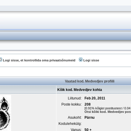
Logi sisse, et kontrollida oma privaatsõnumeid
Logi sisse
Vaatad kod. Medvedjev profiili
Kõik kod. Medvedjev kohta
Liitunud:
Feb 20, 2011
Poste kokku:
208
[0.91% kõigist postitustest / 0.0
Otsi kõiki kod. Medvedjev post
Asukoht:
Pärnu
Kodulehekülg:
Vanus:
50 +