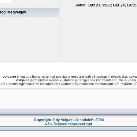
Autod:
Gaz 21, 1968; Gaz 24, 1971;
kod. Medvedjev
volga.ee
ei vastuta foorumis tehtud postituste eest ja ei salli silmaotsaski ebaviisaka, solvav
volga.ee
jätab endale õiguse kustutada ja redigeerida kommentaare, mis ei vasta s
umi kasutustingimused, sh keelatud sisu kaebuste lahendamise mehhanismid (EL määrus 2021
Copyright © by Volgaklubi koduleht 2004
Kõik õigused reserveeritud