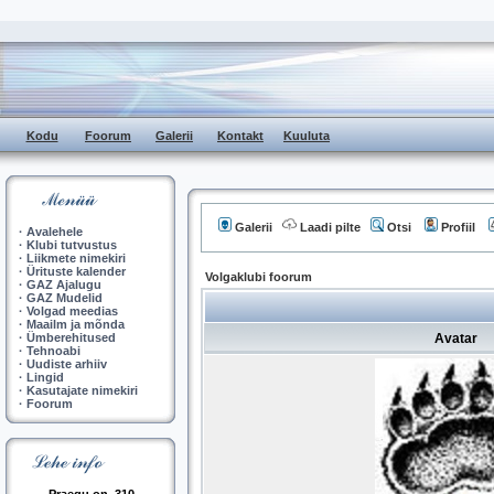
Kodu
Foorum
Galerii
Kontakt
Kuuluta
Galerii
Laadi pilte
Otsi
Profiil
·
Avalehele
·
Klubi tutvustus
·
Liikmete nimekiri
·
Ürituste kalender
Volgaklubi foorum
·
GAZ Ajalugu
·
GAZ Mudelid
·
Volgad meedias
·
Maailm ja mõnda
·
Ümberehitused
Avatar
·
Tehnoabi
·
Uudiste arhiiv
·
Lingid
·
Kasutajate nimekiri
·
Foorum