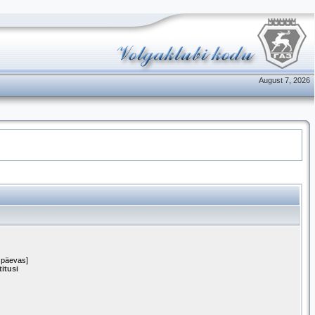
August 7, 2026
4 päevas]
itusi