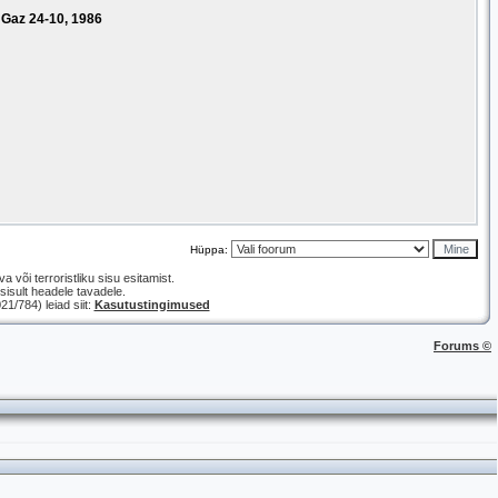
 Gaz 24-10, 1986
Hüppa:
a või terroristliku sisu esitamist.
isult headele tavadele.
/784) leiad siit:
Kasutustingimused
Forums ©