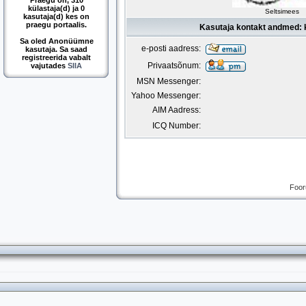
Praegu on, 310
külastaja(d) ja 0
Seltsimees
kasutaja(d) kes on
praegu portaalis.
Kasutaja kontakt andmed: 
Sa oled Anonüümne
e-posti aadress:
kasutaja. Sa saad
registreerida vabalt
Privaatsõnum:
vajutades
SIIA
MSN Messenger:
Yahoo Messenger:
AIM Aadress:
ICQ Number:
Foor