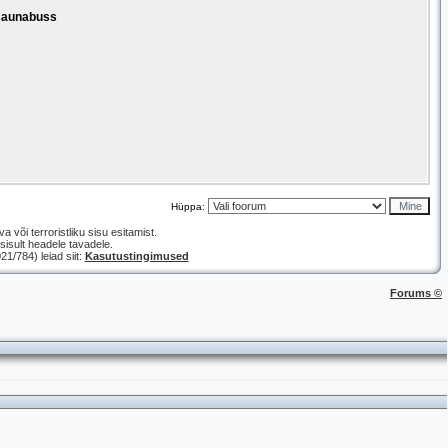
 saunabuss
Hüppa:
a või terroristliku sisu esitamist.
isult headele tavadele.
/784) leiad siit:
Kasutustingimused
Forums ©