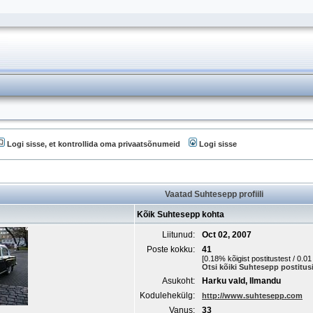
Logi sisse, et kontrollida oma privaatsõnumeid
Logi sisse
Vaatad Suhtesepp profiili
Kõik Suhtesepp kohta
Liitunud:
Oct 02, 2007
Poste kokku:
41
[0.18% kõigist postitustest / 0.0
Otsi kõiki Suhtesepp postitus
Asukoht:
Harku vald, Ilmandu
Kodulehekülg:
http://www.suhtesepp.com
Vanus:
33