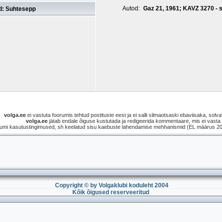
Autod:
Gaz 21, 1961; KAVZ 3270 -
d: Suhtesepp
volga.ee
ei vastuta foorumis tehtud postituste eest ja ei salli silmaotsaski ebaviisaka, solvav
volga.ee
jätab endale õiguse kustutada ja redigeerida kommentaare, mis ei vasta s
umi kasutustingimused, sh keelatud sisu kaebuste lahendamise mehhanismid (EL määrus 2021
Copyright © by Volgaklubi koduleht 2004
Kõik õigused reserveeritud