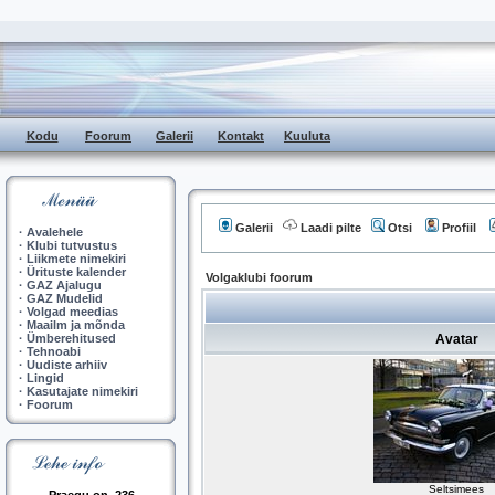
Kodu
Foorum
Galerii
Kontakt
Kuuluta
Galerii
Laadi pilte
Otsi
Profiil
·
Avalehele
·
Klubi tutvustus
·
Liikmete nimekiri
·
Ürituste kalender
Volgaklubi foorum
·
GAZ Ajalugu
·
GAZ Mudelid
·
Volgad meedias
·
Maailm ja mõnda
·
Ümberehitused
Avatar
·
Tehnoabi
·
Uudiste arhiiv
·
Lingid
·
Kasutajate nimekiri
·
Foorum
Seltsimees