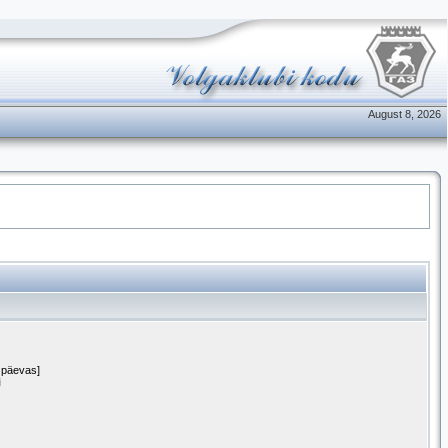
August 8, 2026
1 päevas]
i