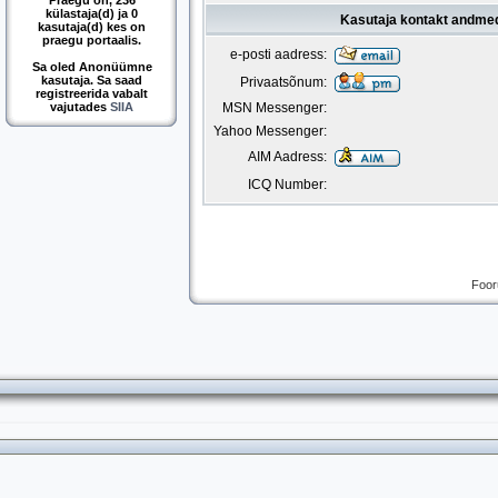
Praegu on, 236
külastaja(d) ja 0
Kasutaja kontakt andme
kasutaja(d) kes on
praegu portaalis.
e-posti aadress:
Sa oled Anonüümne
kasutaja. Sa saad
Privaatsõnum:
registreerida vabalt
vajutades
SIIA
MSN Messenger:
Yahoo Messenger:
AIM Aadress:
ICQ Number:
Foor