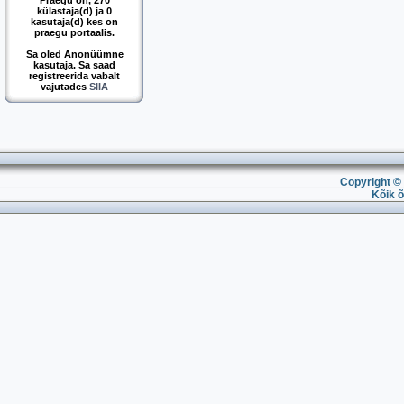
Praegu on, 270
külastaja(d) ja 0
kasutaja(d) kes on
praegu portaalis.
Sa oled Anonüümne
kasutaja. Sa saad
registreerida vabalt
vajutades
SIIA
Copyright © 
Kõik õ