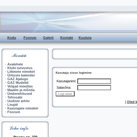
Kodu
Foorum
Galerii
Kontakt
Kuuluta
·
Avalehele
·
Klubi tutvustus
·
Liikmete nimekiri
Kasutaja sisse logimine
·
Ürituste kalender
·
GAZ Ajalugu
Kasutajanimi:
·
GAZ Mudelid
·
Volgad meedias
Salasõna:
·
Maailm ja mõnda
·
Ümberehitused
·
Tehnoabi
·
Uudiste arhiiv
[
Oled 
·
Lingid
·
Kasutajate nimekiri
·
Foorum