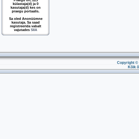
Praegu on, 223
külastaja(d) ja 0
kasutaja(d) kes on
praegu portaalis.
Sa oled Anonüümne
kasutaja. Sa saad
registreerida vabalt
vajutades
SIIA
Copyright © 
Kõik õ