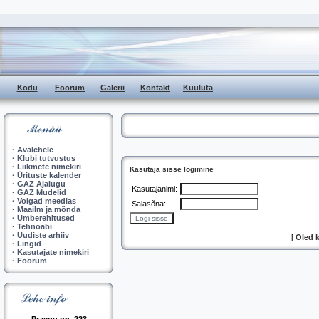
Kodu
Foorum
Galerii
Kontakt
Kuuluta
·
Avalehele
·
Klubi tutvustus
·
Liikmete nimekiri
Kasutaja sisse logimine
·
Ürituste kalender
·
GAZ Ajalugu
Kasutajanimi:
·
GAZ Mudelid
·
Volgad meedias
Salasõna:
·
Maailm ja mõnda
·
Ümberehitused
·
Tehnoabi
·
Uudiste arhiiv
[
Oled 
·
Lingid
·
Kasutajate nimekiri
·
Foorum