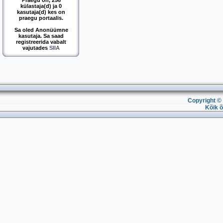
Praegu on, 256
külastaja(d) ja 0
kasutaja(d) kes on
praegu portaalis.
Sa oled Anonüümne
kasutaja. Sa saad
registreerida vabalt
vajutades
SIIA
Copyright © 
Kõik õ