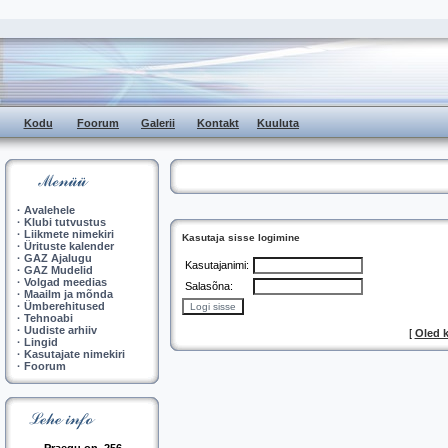
Kodu
Foorum
Galerii
Kontakt
Kuuluta
·
Avalehele
·
Klubi tutvustus
·
Liikmete nimekiri
Kasutaja sisse logimine
·
Ürituste kalender
·
GAZ Ajalugu
Kasutajanimi:
·
GAZ Mudelid
·
Volgad meedias
Salasõna:
·
Maailm ja mõnda
·
Ümberehitused
·
Tehnoabi
·
Uudiste arhiiv
[
Oled 
·
Lingid
·
Kasutajate nimekiri
·
Foorum