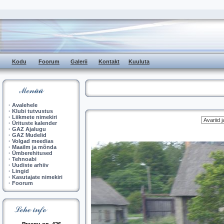
Kodu
Foorum
Galerii
Kontakt
Kuuluta
·
Avalehele
·
Klubi tutvustus
·
Liikmete nimekiri
·
Ürituste kalender
·
GAZ Ajalugu
·
GAZ Mudelid
·
Volgad meedias
·
Maailm ja mõnda
·
Ümberehitused
·
Tehnoabi
·
Uudiste arhiiv
·
Lingid
·
Kasutajate nimekiri
·
Foorum