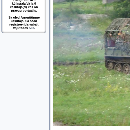
Praegu on, 426
külastaja(d) ja 0
kasutaja(d) kes on
praegu portaalis.
Sa oled Anonüümne
kasutaja. Sa saad
registreerida vabalt
vajutades
SIIA