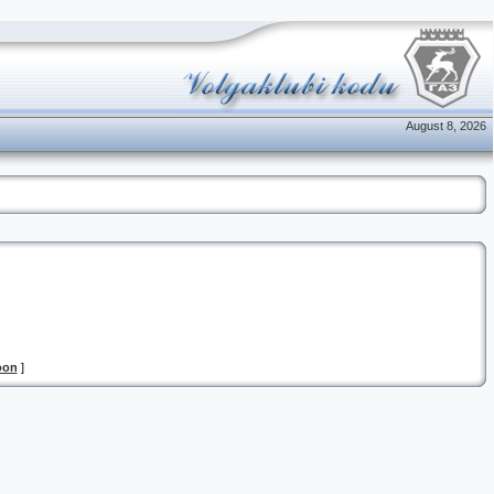
August 8, 2026
oon
]