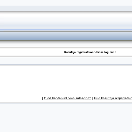
Kasutaja registratsioon/Sisse logimine
[
Oled kaotanud oma salasõna?
|
Uue kasutaja registratsi