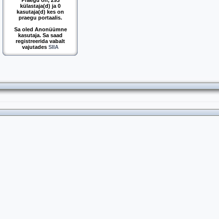
Praegu on, 293
külastaja(d) ja 0
kasutaja(d) kes on
praegu portaalis.
Sa oled Anonüümne
kasutaja. Sa saad
registreerida vabalt
vajutades
SIIA