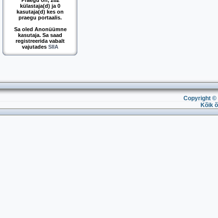
Praegu on, 282
külastaja(d) ja 0
kasutaja(d) kes on
praegu portaalis.
Sa oled Anonüümne
kasutaja. Sa saad
registreerida vabalt
vajutades
SIIA
Copyright © 
Kõik õ