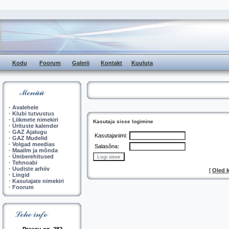
Kodu
Foorum
Galerii
Kontakt
Kuuluta
·
Avalehele
·
Klubi tutvustus
·
Liikmete nimekiri
Kasutaja sisse logimine
·
Ürituste kalender
·
GAZ Ajalugu
Kasutajanimi:
·
GAZ Mudelid
·
Volgad meedias
Salasõna:
·
Maailm ja mõnda
·
Ümberehitused
·
Tehnoabi
·
Uudiste arhiiv
[
Oled 
·
Lingid
·
Kasutajate nimekiri
·
Foorum