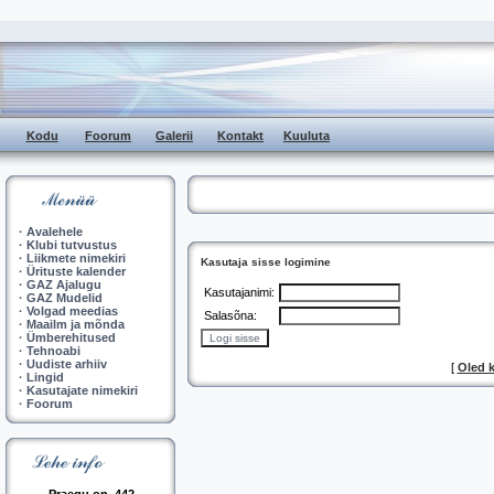
Kodu
Foorum
Galerii
Kontakt
Kuuluta
·
Avalehele
·
Klubi tutvustus
·
Liikmete nimekiri
Kasutaja sisse logimine
·
Ürituste kalender
·
GAZ Ajalugu
Kasutajanimi:
·
GAZ Mudelid
·
Volgad meedias
Salasõna:
·
Maailm ja mõnda
·
Ümberehitused
·
Tehnoabi
·
Uudiste arhiiv
[
Oled 
·
Lingid
·
Kasutajate nimekiri
·
Foorum