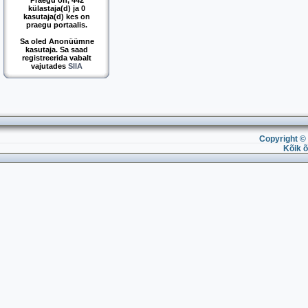
Praegu on, 442
külastaja(d) ja 0
kasutaja(d) kes on
praegu portaalis.
Sa oled Anonüümne
kasutaja. Sa saad
registreerida vabalt
vajutades
SIIA
Copyright © 
Kõik õ