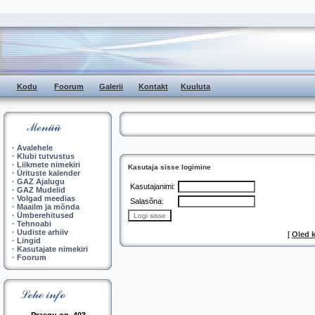
Kodu
Foorum
Galerii
Kontakt
Kuuluta
·
Avalehele
·
Klubi tutvustus
·
Liikmete nimekiri
Kasutaja sisse logimine
·
Ürituste kalender
·
GAZ Ajalugu
Kasutajanimi:
·
GAZ Mudelid
·
Volgad meedias
Salasõna:
·
Maailm ja mõnda
·
Ümberehitused
·
Tehnoabi
·
Uudiste arhiiv
[
Oled 
·
Lingid
·
Kasutajate nimekiri
·
Foorum