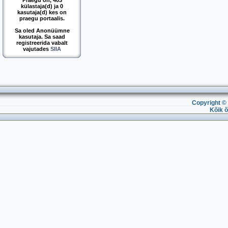
Praegu on, 403
külastaja(d) ja 0
kasutaja(d) kes on
praegu portaalis.
Sa oled Anonüümne
kasutaja. Sa saad
registreerida vabalt
vajutades
SIIA
Copyright © 
Kõik õ