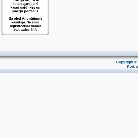
Praegu on, 1854
külastaja(d) ja 0
kasutaja(d) kes on
praegu portaalis.
Sa oled Anonüümne
kasutaja. Sa saad
registreerida vabalt
vajutades
SIIA
Copyright © 
Kõik õ