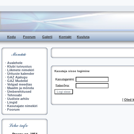
Kodu
Foorum
Galerii
Kontakt
Kuuluta
·
Avalehele
·
Klubi tutvustus
·
Liikmete nimekiri
Kasutaja sisse logimine
·
Ürituste kalender
·
GAZ Ajalugu
Kasutajanimi:
·
GAZ Mudelid
·
Volgad meedias
Salasõna:
·
Maailm ja mõnda
·
Ümberehitused
·
Tehnoabi
·
Uudiste arhiiv
[
Oled 
·
Lingid
·
Kasutajate nimekiri
·
Foorum