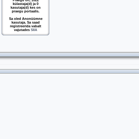
Praegu on, 1022
külastaja(d) ja 0
kasutaja(d) kes on
praegu portaalis.
Sa oled Anonüümne
kasutaja. Sa saad
registreerida vabalt
vajutades
SIIA