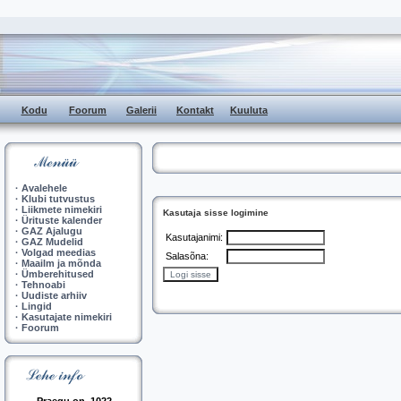
Kodu
Foorum
Galerii
Kontakt
Kuuluta
·
Avalehele
·
Klubi tutvustus
·
Liikmete nimekiri
Kasutaja sisse logimine
·
Ürituste kalender
·
GAZ Ajalugu
Kasutajanimi:
·
GAZ Mudelid
·
Volgad meedias
Salasõna:
·
Maailm ja mõnda
·
Ümberehitused
·
Tehnoabi
·
Uudiste arhiiv
·
Lingid
·
Kasutajate nimekiri
·
Foorum