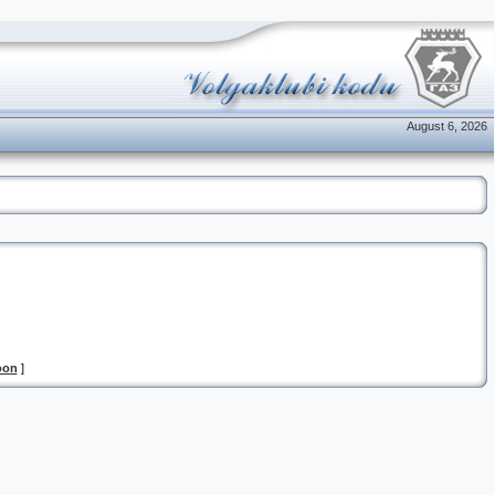
August 6, 2026
oon
]