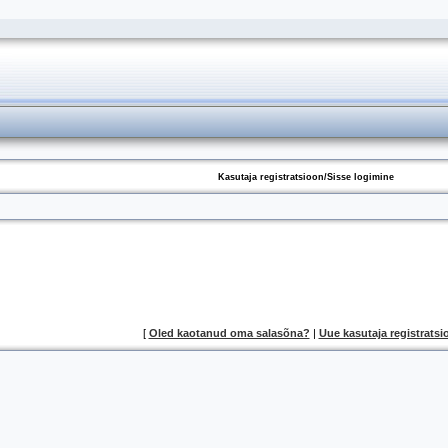
Kasutaja registratsioon/Sisse logimine
[
Oled kaotanud oma salasõna?
|
Uue kasutaja registratsi