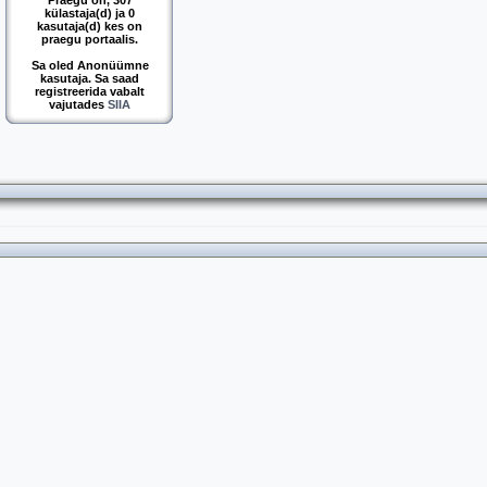
Praegu on, 307
külastaja(d) ja 0
kasutaja(d) kes on
praegu portaalis.
Sa oled Anonüümne
kasutaja. Sa saad
registreerida vabalt
vajutades
SIIA