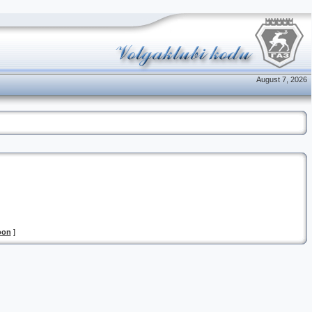
August 7, 2026
oon
]