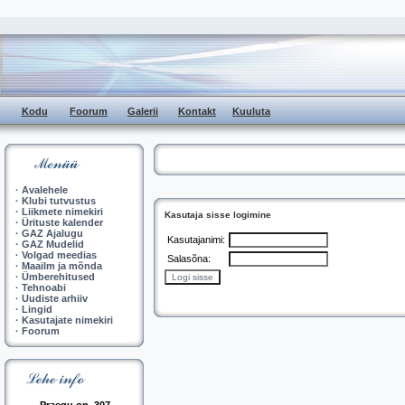
Kodu
Foorum
Galerii
Kontakt
Kuuluta
·
Avalehele
·
Klubi tutvustus
·
Liikmete nimekiri
Kasutaja sisse logimine
·
Ürituste kalender
·
GAZ Ajalugu
Kasutajanimi:
·
GAZ Mudelid
·
Volgad meedias
Salasõna:
·
Maailm ja mõnda
·
Ümberehitused
·
Tehnoabi
·
Uudiste arhiiv
·
Lingid
·
Kasutajate nimekiri
·
Foorum