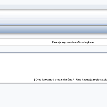
Kasutaja registratsioon/Sisse logimine
[
Oled kaotanud oma salasõna?
|
Uue kasutaja registratsi