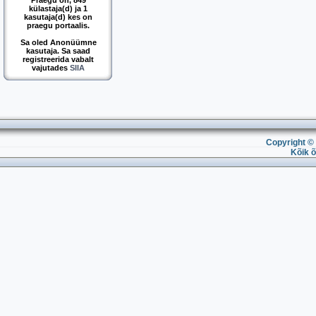
Praegu on, 849
külastaja(d) ja 1
kasutaja(d) kes on
praegu portaalis.
Sa oled Anonüümne
kasutaja. Sa saad
registreerida vabalt
vajutades
SIIA
Copyright © 
Kõik õ