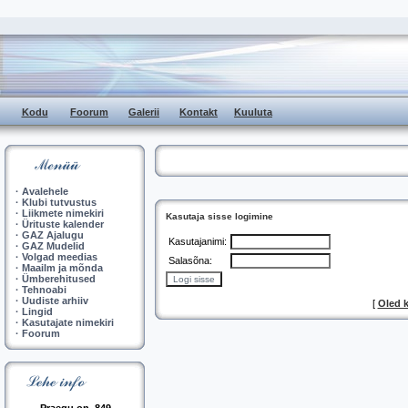
Kodu
Foorum
Galerii
Kontakt
Kuuluta
·
Avalehele
·
Klubi tutvustus
·
Liikmete nimekiri
Kasutaja sisse logimine
·
Ürituste kalender
·
GAZ Ajalugu
Kasutajanimi:
·
GAZ Mudelid
·
Volgad meedias
Salasõna:
·
Maailm ja mõnda
·
Ümberehitused
·
Tehnoabi
·
Uudiste arhiiv
[
Oled 
·
Lingid
·
Kasutajate nimekiri
·
Foorum