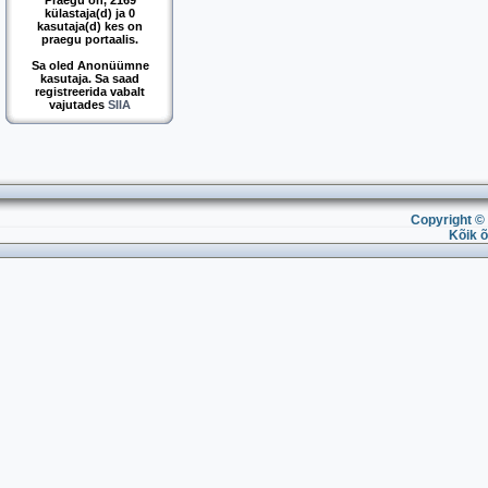
Praegu on, 2169
külastaja(d) ja 0
kasutaja(d) kes on
praegu portaalis.
Sa oled Anonüümne
kasutaja. Sa saad
registreerida vabalt
vajutades
SIIA
Copyright © 
Kõik õ