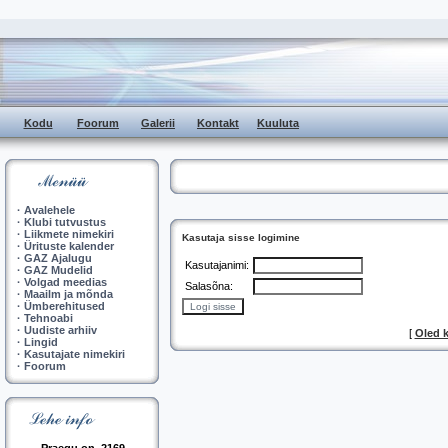
Kodu
Foorum
Galerii
Kontakt
Kuuluta
·
Avalehele
·
Klubi tutvustus
·
Liikmete nimekiri
Kasutaja sisse logimine
·
Ürituste kalender
·
GAZ Ajalugu
Kasutajanimi:
·
GAZ Mudelid
·
Volgad meedias
Salasõna:
·
Maailm ja mõnda
·
Ümberehitused
·
Tehnoabi
·
Uudiste arhiiv
[
Oled 
·
Lingid
·
Kasutajate nimekiri
·
Foorum