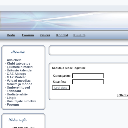
Kodu
Foorum
Galerii
Kontakt
Kuuluta
·
Avalehele
·
Klubi tutvustus
·
Liikmete nimekiri
Kasutaja sisse logimine
·
Ürituste kalender
·
GAZ Ajalugu
Kasutajanimi:
·
GAZ Mudelid
·
Volgad meedias
Salasõna:
·
Maailm ja mõnda
·
Ümberehitused
·
Tehnoabi
·
Uudiste arhiiv
[
Oled 
·
Lingid
·
Kasutajate nimekiri
·
Foorum