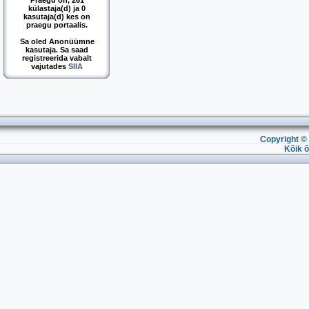
Praegu on, 261
külastaja(d) ja 0
kasutaja(d) kes on
praegu portaalis.
Sa oled Anonüümne
kasutaja. Sa saad
registreerida vabalt
vajutades
SIIA
Copyright © 
Kõik õ