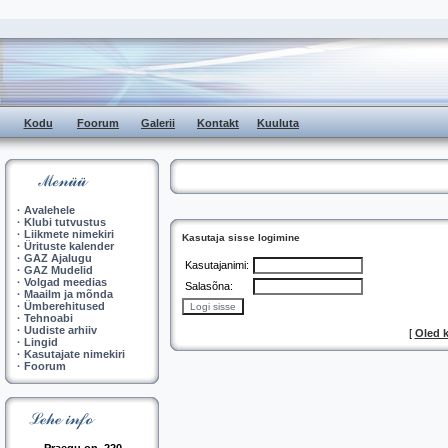
Kodu
Foorum
Galerii
Kontakt
Kuuluta
·
Avalehele
·
Klubi tutvustus
·
Liikmete nimekiri
Kasutaja sisse logimine
·
Ürituste kalender
·
GAZ Ajalugu
Kasutajanimi:
·
GAZ Mudelid
·
Volgad meedias
Salasõna:
·
Maailm ja mõnda
·
Ümberehitused
·
Tehnoabi
·
Uudiste arhiiv
[
Oled 
·
Lingid
·
Kasutajate nimekiri
·
Foorum