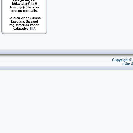
Praegu on, 220
külastaja(d) ja 0
kasutaja(d) kes on
praegu portaalis.
Sa oled Anonüümne
kasutaja. Sa saad
registreerida vabalt
vajutades
SIIA
Copyright © 
Kõik õ