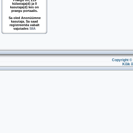
Praegu on, 219
külastaja(d) ja 0
kasutaja(d) kes on
praegu portaalis.
Sa oled Anonüümne
kasutaja. Sa saad
registreerida vabalt
vajutades
SIIA
Copyright © 
Kõik õ