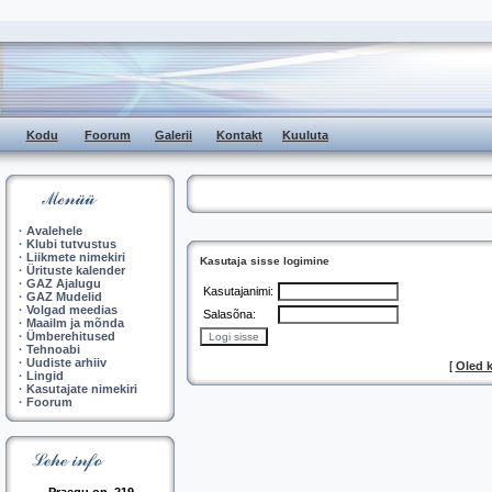
Kodu
Foorum
Galerii
Kontakt
Kuuluta
·
Avalehele
·
Klubi tutvustus
·
Liikmete nimekiri
Kasutaja sisse logimine
·
Ürituste kalender
·
GAZ Ajalugu
Kasutajanimi:
·
GAZ Mudelid
·
Volgad meedias
Salasõna:
·
Maailm ja mõnda
·
Ümberehitused
·
Tehnoabi
·
Uudiste arhiiv
[
Oled 
·
Lingid
·
Kasutajate nimekiri
·
Foorum