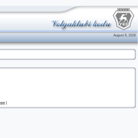
August 8, 2026
oon
]