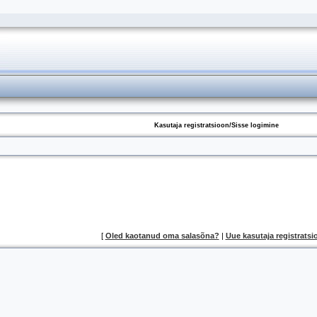
Kasutaja registratsioon/Sisse logimine
[
Oled kaotanud oma salasõna?
|
Uue kasutaja registratsi