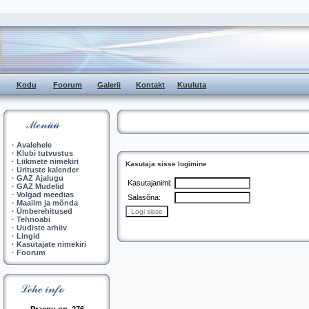
Kodu
Foorum
Galerii
Kontakt
Kuuluta
·
Avalehele
·
Klubi tutvustus
·
Liikmete nimekiri
Kasutaja sisse logimine
·
Ürituste kalender
·
GAZ Ajalugu
Kasutajanimi:
·
GAZ Mudelid
·
Volgad meedias
Salasõna:
·
Maailm ja mõnda
·
Ümberehitused
·
Tehnoabi
·
Uudiste arhiiv
·
Lingid
·
Kasutajate nimekiri
·
Foorum