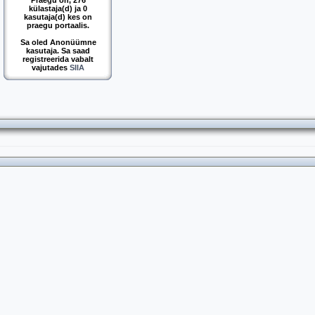
Praegu on, 276
külastaja(d) ja 0
kasutaja(d) kes on
praegu portaalis.
Sa oled Anonüümne
kasutaja. Sa saad
registreerida vabalt
vajutades
SIIA