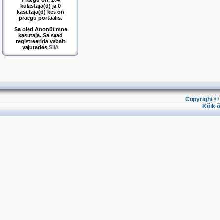
Praegu on, 204
külastaja(d) ja 0
kasutaja(d) kes on
praegu portaalis.
Sa oled Anonüümne
kasutaja. Sa saad
registreerida vabalt
vajutades
SIIA
Copyright © 
Kõik õ