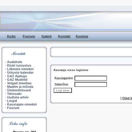
Kodu
Foorum
Galerii
Kontakt
Kuuluta
·
Avalehele
·
Klubi tutvustus
·
Liikmete nimekiri
Kasutaja sisse logimine
·
Ürituste kalender
·
GAZ Ajalugu
Kasutajanimi:
·
GAZ Mudelid
·
Volgad meedias
Salasõna:
·
Maailm ja mõnda
·
Ümberehitused
·
Tehnoabi
·
Uudiste arhiiv
[
Oled 
·
Lingid
·
Kasutajate nimekiri
·
Foorum