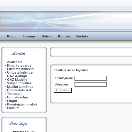
Kodu
Foorum
Galerii
Kontakt
Kuuluta
·
Avalehele
·
Klubi tutvustus
·
Liikmete nimekiri
Kasutaja sisse logimine
·
Ürituste kalender
·
GAZ Ajalugu
Kasutajanimi:
·
GAZ Mudelid
·
Volgad meedias
Salasõna:
·
Maailm ja mõnda
·
Ümberehitused
·
Tehnoabi
·
Uudiste arhiiv
·
Lingid
·
Kasutajate nimekiri
·
Foorum