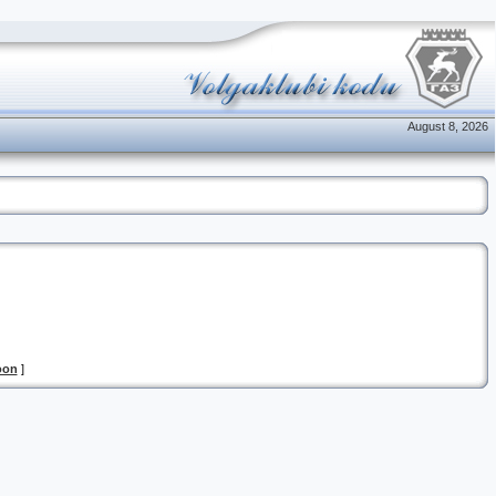
August 8, 2026
oon
]