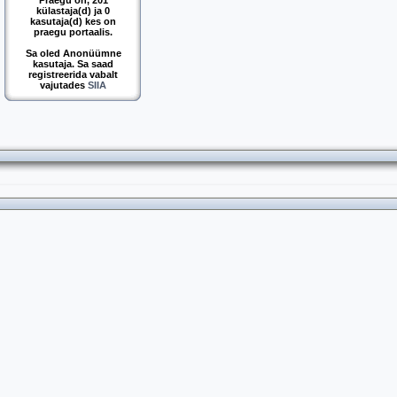
Praegu on, 201
külastaja(d) ja 0
kasutaja(d) kes on
praegu portaalis.
Sa oled Anonüümne
kasutaja. Sa saad
registreerida vabalt
vajutades
SIIA