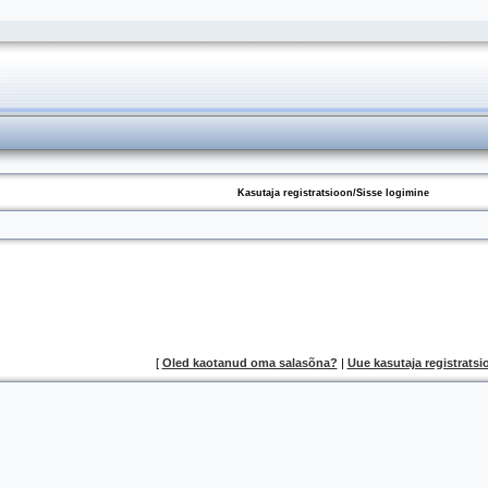
Kasutaja registratsioon/Sisse logimine
[
Oled kaotanud oma salasõna?
|
Uue kasutaja registratsi