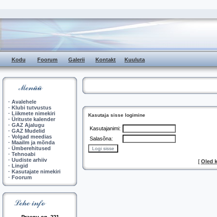
Kodu
Foorum
Galerii
Kontakt
Kuuluta
·
Avalehele
·
Klubi tutvustus
·
Liikmete nimekiri
Kasutaja sisse logimine
·
Ürituste kalender
·
GAZ Ajalugu
Kasutajanimi:
·
GAZ Mudelid
·
Volgad meedias
Salasõna:
·
Maailm ja mõnda
·
Ümberehitused
·
Tehnoabi
·
Uudiste arhiiv
[
Oled 
·
Lingid
·
Kasutajate nimekiri
·
Foorum