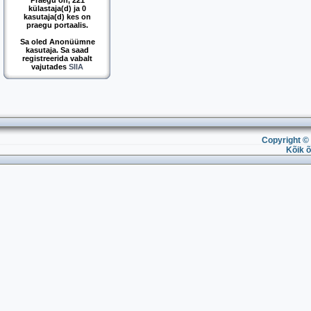
Praegu on, 221
külastaja(d) ja 0
kasutaja(d) kes on
praegu portaalis.
Sa oled Anonüümne
kasutaja. Sa saad
registreerida vabalt
vajutades
SIIA
Copyright © 
Kõik õ