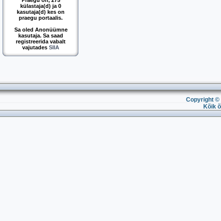
Praegu on, 275
külastaja(d) ja 0
kasutaja(d) kes on
praegu portaalis.
Sa oled Anonüümne
kasutaja. Sa saad
registreerida vabalt
vajutades
SIIA
Copyright © 
Kõik õ