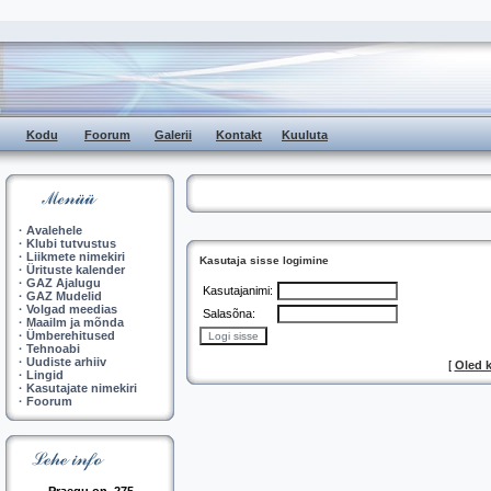
Kodu
Foorum
Galerii
Kontakt
Kuuluta
·
Avalehele
·
Klubi tutvustus
·
Liikmete nimekiri
Kasutaja sisse logimine
·
Ürituste kalender
·
GAZ Ajalugu
Kasutajanimi:
·
GAZ Mudelid
·
Volgad meedias
Salasõna:
·
Maailm ja mõnda
·
Ümberehitused
·
Tehnoabi
·
Uudiste arhiiv
[
Oled 
·
Lingid
·
Kasutajate nimekiri
·
Foorum