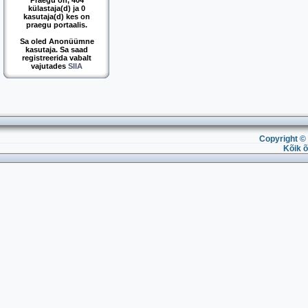
Praegu on, 404
külastaja(d) ja 0
kasutaja(d) kes on
praegu portaalis.
Sa oled Anonüümne
kasutaja. Sa saad
registreerida vabalt
vajutades
SIIA
Copyright © 
Kõik õ