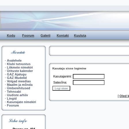
Kodu
Foorum
Galerii
Kontakt
Kuuluta
·
Avalehele
·
Klubi tutvustus
·
Liikmete nimekiri
Kasutaja sisse logimine
·
Ürituste kalender
·
GAZ Ajalugu
Kasutajanimi:
·
GAZ Mudelid
·
Volgad meedias
Salasõna:
·
Maailm ja mõnda
·
Ümberehitused
·
Tehnoabi
·
Uudiste arhiiv
[
Oled 
·
Lingid
·
Kasutajate nimekiri
·
Foorum