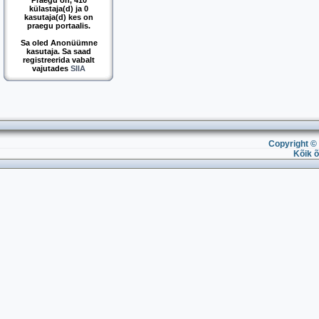
Praegu on, 410
külastaja(d) ja 0
kasutaja(d) kes on
praegu portaalis.
Sa oled Anonüümne
kasutaja. Sa saad
registreerida vabalt
vajutades
SIIA
Copyright © 
Kõik õ