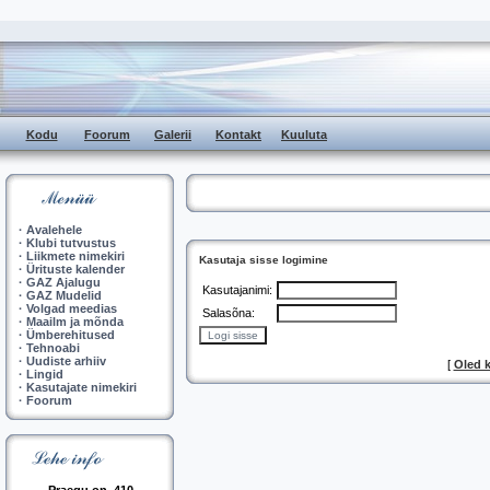
Kodu
Foorum
Galerii
Kontakt
Kuuluta
·
Avalehele
·
Klubi tutvustus
·
Liikmete nimekiri
Kasutaja sisse logimine
·
Ürituste kalender
·
GAZ Ajalugu
Kasutajanimi:
·
GAZ Mudelid
·
Volgad meedias
Salasõna:
·
Maailm ja mõnda
·
Ümberehitused
·
Tehnoabi
·
Uudiste arhiiv
[
Oled 
·
Lingid
·
Kasutajate nimekiri
·
Foorum